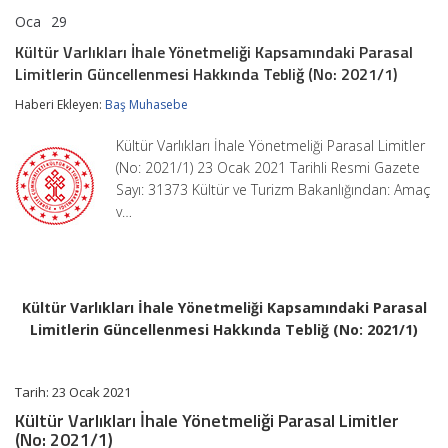
Oca
29
Kültür
yorumlar kapalı
Varlıkları
Kültür Varlıkları İhale Yönetmeliği Kapsamındaki Parasal
İhale
Limitlerin Güncellenmesi Hakkında Tebliğ (No: 2021/1)
Yönetmeliği
Kapsamındaki
Haberi Ekleyen:
Baş Muhasebe
Parasal
Limitlerin
Güncellenmesi
Kültür Varlıkları İhale Yönetmeliği Parasal Limitler
Hakkında
(No: 2021/1) 23 Ocak 2021 Tarihli Resmi Gazete
Tebliğ
Sayı: 31373 Kültür ve Turizm Bakanlığından: Amaç
(No:
2021/1)
v…
için
Kültür Varlıkları İhale Yönetmeliği Kapsamındaki Parasal
Limitlerin Güncellenmesi Hakkında Tebliğ (No: 2021/1)
Tarih: 23 Ocak 2021
Kültür Varlıkları İhale Yönetmeliği Parasal Limitler
(No: 2021/1)