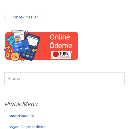
Post
←
Önceki Yazılar
navigation
Pratik Menü
Amortismanlar
Asgari Geçim İndirimi