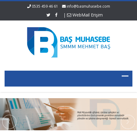
0535 459 46 61
info@basmuhasebe.com
|
WebMail Erişim