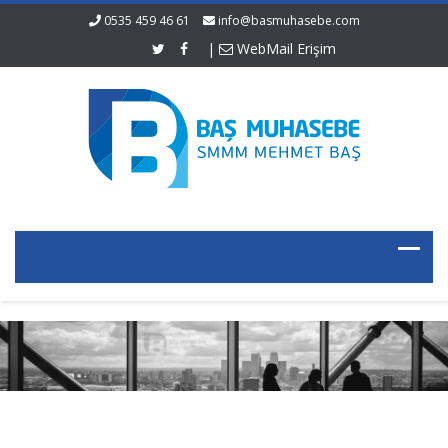
0535 459 46 61
info@basmuhasebe.com
|
WebMail Erişim