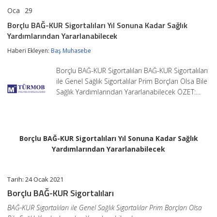
Oca
29
Borçlu
yorumlar kapalı
BAĞ-
Borçlu BAĞ-KUR Sigortalıları Yıl Sonuna Kadar Sağlık
KUR
Yardımlarından Yararlanabilecek
Sigortalıları
Yıl
Haberi Ekleyen:
Baş Muhasebe
Sonuna
Kadar
Sağlık
Borçlu BAĞ-KUR Sigortalıları BAĞ-KUR Sigortalıları
Yardımlarından
ile Genel Sağlık Sigortalılar Prim Borçları Olsa Bile
Yararlanabilecek
Sağlık Yardımlarından Yararlanabilecek ÖZET:…
için
Borçlu BAĞ-KUR Sigortalıları Yıl Sonuna Kadar Sağlık
Yardımlarından Yararlanabilecek
Tarih: 24 Ocak 2021
Borçlu BAĞ-KUR Sigortalıları
BAĞ-KUR Sigortalıları ile Genel Sağlık Sigortalılar Prim Borçları Olsa