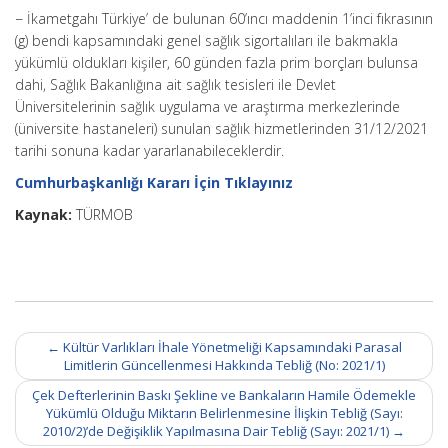
− İkametgahı Türkiye’ de bulunan 60’ıncı maddenin 1’inci fıkrasının
(g) bendi kapsamındaki genel sağlık sigortalıları ile bakmakla
yükümlü oldukları kişiler, 60 günden fazla prim borçları bulunsa
dahi, Sağlık Bakanlığına ait sağlık tesisleri ile Devlet
Üniversitelerinin sağlık uygulama ve araştırma merkezlerinde
(üniversite hastaneleri) sunulan sağlık hizmetlerinden 31/12/2021
tarihi sonuna kadar yararlanabileceklerdir.
Cumhurbaşkanlığı Kararı İçin Tıklayınız
Kaynak:
TÜRMOB
Post
←
Kültür Varlıkları İhale Yönetmeliği Kapsamındaki Parasal
navigation
Limitlerin Güncellenmesi Hakkında Tebliğ (No: 2021/1)
Çek Defterlerinin Baskı Şekline ve Bankaların Hamile Ödemekle
Yükümlü Olduğu Miktarın Belirlenmesine İlişkin Tebliğ (Sayı:
2010/2)’de Değişiklik Yapılmasına Dair Tebliğ (Sayı: 2021/1)
→