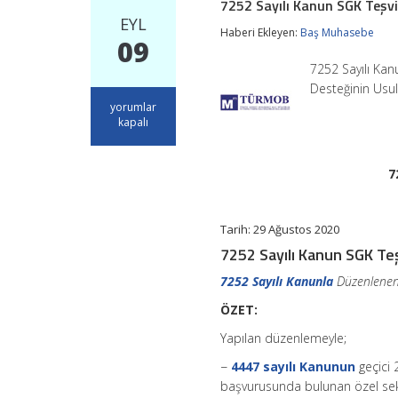
7252 Sayılı Kanun SGK Teşvik
EYL
Haberi Ekleyen:
Baş Muhasebe
09
7252 Sayılı Kan
Desteğinin Usul
7252
yorumlar
Sayılı
kapalı
Kanun
SGK
Teşviki
7
Usul
ve
Esasları
için
Tarih: 29 Ağustos 2020
7252 Sayılı Kanun SGK Teş
7252 Sayılı Kanunla
Düzenlenen 
ÖZET:
Yapılan düzenlemeyle;
−
4447 sayılı Kanunun
geçici
başvurusunda bulunan özel sektö