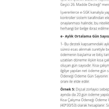
Geçici 26. Madde Desteği” menüs
İşverenlerce e-SGK kanalıyla ya
kontroller sistem tarafından el
onaylanması halinde, bu nitelikt
herhangi bir belge ibraz edilm
e- Aylık Ortalama Gün Sayıs
1- Bu destek kapsamındaki aylı
süresi esas alınmak suretiyle be
ödemenin başlama ve bitiş tarih
uzatılan döneme ilişkin kısa ça
oluşan gün sayısıdır. Kısa çalı
ilgiliye yapılan net ödeme gün s
Ödeneği Ödeme Gün Sayısının 30
oranı ile elde edilir.
Örnek 5:
Dışsal zorlayıcı sebe
ayında da 20 gün ödeme yapılan 
Kısa Çalışma Ödeneği Ödeme Gü
(40*30/53) olarak hesaplanır. Söz