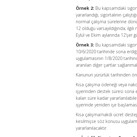
Örnek 2:
Bu kapsamdaki sigort
yararlandığı, sigortalının çalışt
normal çalışma sürelerine dönül
12 olduğu varsayıldığında; ilgil
Eylül ve Ekim aylarında 12’şer g
Örnek 3:
Bu kapsamdaki sigortal
10/6/2020 tarihinde sona erdiğ
uygulamasının 1/8/2020 tarihind
aranılan diğer şartlar sağlanma
Kanunun yürürlük tarihinden ö
Kısa çalışma ödeneği veya nakd
işyerinden destek süresi sona 
kalan süre kadar yararlanılabilec
işyerinde yeniden işe başlamas
Kısa çalışma/nakdi ücret dest
kesilmişse söz konusu uygulam
yararlanılacaktır.