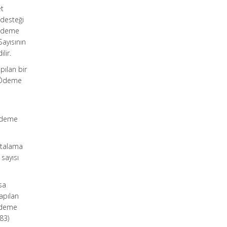
et
 desteği
 ödeme
ayısının
lir.
pılan bir
i Ödeme
 ödeme
rtalama
sayısı
sa
apılan
 ödeme
83)