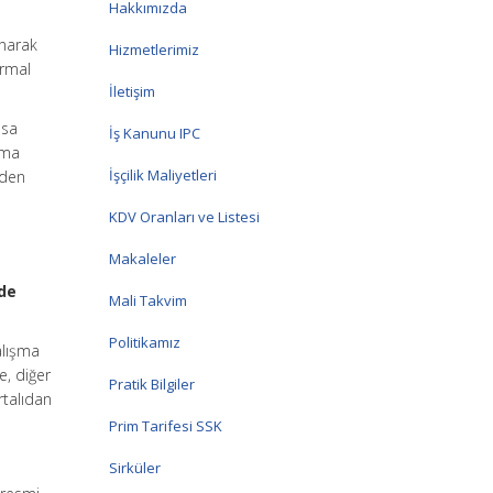
Hakkımızda
unarak
Hizmetlerimiz
ormal
İletişim
ısa
İş Kanunu IPC
şma
İşçilik Maliyetleri
nden
KDV Oranları ve Listesi
Makaleler
nde
Mali Takvim
Politikamız
alışma
e, diğer
Pratik Bilgiler
rtalıdan
Prim Tarifesi SSK
Sirküler