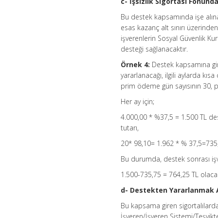
c- İşsizlik Sigortası Fonun
Bu destek kapsamında işe alınan
esas kazanç alt sınırı üzerinde
işverenlerin Sosyal Güvenlik 
desteği sağlanacaktır.
Örnek 4:
Destek kapsamına giren
yararlanacağı, ilgili aylarda kı
prim ödeme gün sayısının 30, p
Her ay için;
4.000,00 * %37,5 = 1.500 TL des
tutarı,
20* 98,10= 1.962 * % 37,5=735,7
Bu durumda, destek sonrası iş
1.500-735,75 = 764,25 TL olacak
d- Destekten Yararlanmak A
Bu kapsama giren sigortalılarda
İşveren/İşveren Sistemi/Teşvikt