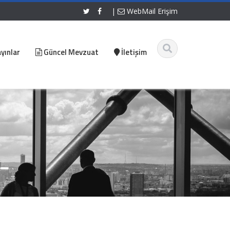
|
WebMail Erişim
yınlar
Güncel Mevzuat
İletişim