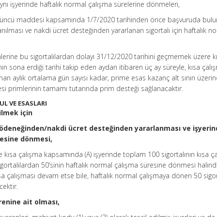
ynı işyerinde haftalık normal çalışma sürelerine dönmeleri,
24’üncü maddesi kapsamında 1/7/2020 tarihinden önce başvuruda bul
nılması ve nakdi ücret desteğinden yararlanan sigortalı için haftalık n
erine bu sigortalılardan dolayı 31/12/2020 tarihini geçmemek üzere k
in sona erdiği tarihi takip eden aydan itibaren üç ay süreyle, kısa çalı
nan aylık ortalama gün sayısı kadar, prime esas kazanç alt sınırı üzeri
esi primlerinin tamamı tutarında prim desteği sağlanacaktır.
L VE ESASLARI
ilmek için
a ödeneğinden/nakdi ücret desteğinden yararlanması ve işyeri
resine dönmesi,
 kısa çalışma kapsamında (A) işyerinde toplam 100 sigortalının kısa ç
gortalılardan 50’sinin haftalık normal çalışma süresine dönmesi halind
kısa çalışması devam etse bile, haftalık normal çalışmaya dönen 50 sigo
cektir.
renine ait olması,