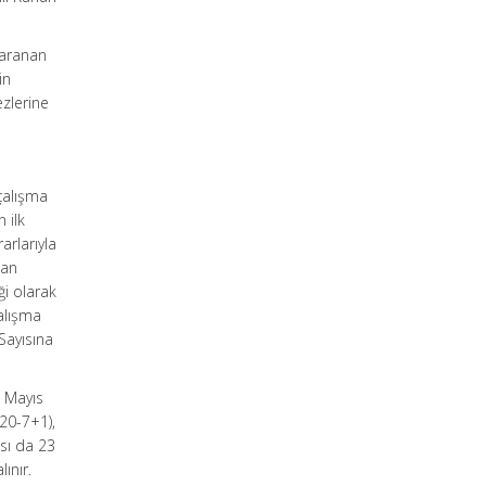
 aranan
in
ezlerine
çalışma
 ilk
arlarıyla
dan
ği olarak
Çalışma
Sayısına
n Mayıs
20-7+1),
sı da 23
ınır.