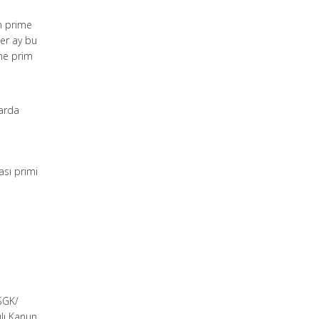
en prime
her ay bu
ne prim
larda
ası primi
-SGK/
ılı Kanun