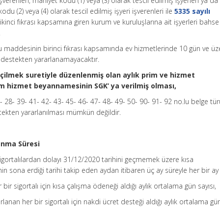
şverenleri, mahiyet kodu (1) veya (3) olarak tescil edilmiş işyerleri ya d
du (2) veya (4) olarak tescil edilmiş işyeri işverenleri ile
5335 sayılı
inci fıkrası kapsamına giren kurum ve kuruluşlarına ait işyerleri bahs
.
 maddesinin birinci fıkrası kapsamında ev hizmetlerinde 10 gün ve üz
bu destekten yararlanamayacaktır.
çilmek suretiyle düzenlenmiş olan aylık prim ve hizmet
m hizmet beyannamesinin SGK’ ya verilmiş olması,
3- 28- 39- 41- 42- 43- 45- 46- 47- 48- 49- 50- 90- 91- 92 no.lu belge t
destekten yararlanılması mümkün değildir.
anma Süresi
gortalılardan dolayı 31/12/2020 tarihini geçmemek üzere kısa
n sona erdiği tarihi takip eden aydan itibaren üç ay süreyle her bir ay 
bir sigortalı için kısa çalışma ödeneği aldığı aylık ortalama gün sayısı,
anan her bir sigortalı için nakdi ücret desteği aldığı aylık ortalama gün