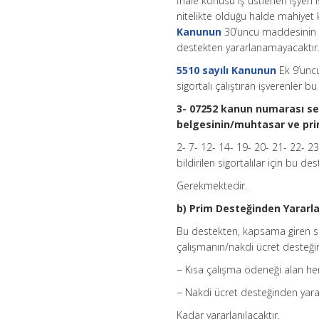
İhale konusu iş üstlenen işyeri i
nitelikte olduğu halde mahiyet ko
Kanunun
30’uncu maddesinin ik
destekten yararlanamayacaktır
5510 sayılı Kanunun
Ek 9’uncu
sigortalı çalıştıran işverenler 
3- 07252 kanun numarası se
belgesinin/muhtasar ve pri
2- 7- 12- 14- 19- 20- 21- 22- 2
bildirilen sigortalılar için bu 
Gerekmektedir.
b) Prim Desteğinden Yararl
Bu destekten, kapsama giren si
çalışmanın/nakdi ücret desteğini
− Kısa çalışma ödeneği alan her 
− Nakdi ücret desteğinden yararl
Kadar yararlanılacaktır.