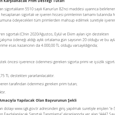
dan Karşılanacak Prim Desteği Tutarı
 sigortalıların 5510 sayılı Kanun’un 82’nci maddesi uyarınca belirlen
n hesaplanan sigortalı ve işveren hissesi primlerinin tamamı tutarında 
Kurumuna ödeyecekleri tüm primlerden mahsup edilmek suretiyle işvere
 sigortalı (C)’nin 2020/Ağustos, Eylül ve Ekim ayları için destekten
sa çalışma ödeneği aldığı aylık ortalama gün sayısının 20 olduğu ve bu ay
rime esas kazancının da 4.000,00 TL olduğu varsayıldığında;
tek öncesi işverence ödenmesi gereken sigorta primi ve işsizlik sigort
5 TL destekten yararlanılacaktır.
veren tarafından ödenmesi gereken prim tutarı;
tır.
macıyla Yapılacak Olan Başvurunun Şekli
n dolayı www.sgk.gov.tr adresinden giriş yapılmak suretiyle erişilen “e
en Faydalanılacak Sigortalı Tanımlama” ekranlarında yer alan “4447 Say