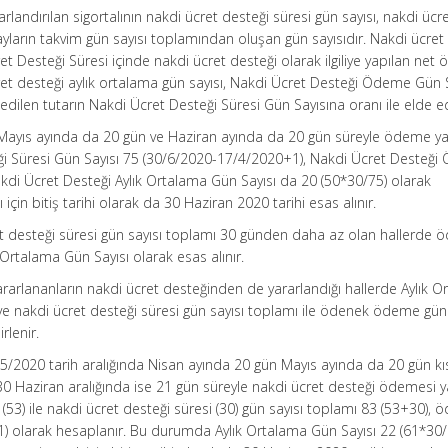
landırılan sigortalının nakdi ücret desteği süresi gün sayısı, nakdi ücr
ların takvim gün sayısı toplamından oluşan gün sayısıdır. Nakdi ücret
 Desteği Süresi içinde nakdi ücret desteği olarak ilgiliye yapılan net
ret desteği aylık ortalama gün sayısı, Nakdi Ücret Desteği Ödeme Gün S
dilen tutarın Nakdi Ücret Desteği Süresi Gün Sayısına oranı ile elde edi
 Mayıs ayında da 20 gün ve Haziran ayında da 20 gün süreyle ödeme ya
teği Süresi Gün Sayısı 75 (30/6/2020-17/4/2020+1), Nakdi Ücret Desteğ
kdi Ücret Desteği Aylık Ortalama Gün Sayısı da 20 (50*30/75) olarak
için bitiş tarihi olarak da 30 Haziran 2020 tarihi esas alınır.
et desteği süresi gün sayısı toplamı 30 günden daha az olan hallerde
 Ortalama Gün Sayısı olarak esas alınır.
rarlananların nakdi ücret desteğinden de yararlandığı hallerde Aylık O
 ve nakdi ücret desteği süresi gün sayısı toplamı ile ödenek ödeme gün 
rlenir.
30/5/2020 tarih aralığında Nisan ayında 20 gün Mayıs ayında da 20 gün kı
30 Haziran aralığında ise 21 gün süreyle nakdi ücret desteği ödemesi y
si (53) ile nakdi ücret desteği süresi (30) gün sayısı toplamı 83 (53+30),
21) olarak hesaplanır. Bu durumda Aylık Ortalama Gün Sayısı 22 (61*30/