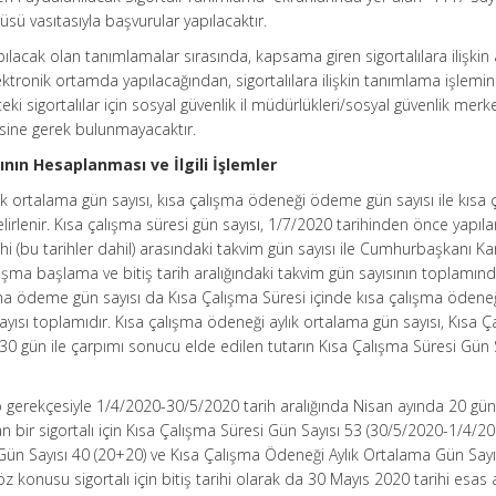
ü vasıtasıyla başvurular yapılacaktır.
pılacak olan tanımlamalar sırasında, kapsama giren sigortalılara ilişkin
ektronik ortamda yapılacağından, sigortalılara ilişkin tanımlama işlemin
eki sigortalılar için sosyal güvenlik il müdürlükleri/sosyal güvenlik merk
esine gerek bulunmayacaktır.
ının Hesaplanması ve İlgili İşlemler
k ortalama gün sayısı, kısa çalışma ödeneği ödeme gün sayısı ile kısa 
lirlenir. Kısa çalışma süresi gün sayısı, 1/7/2020 tarihinden önce yapılan
i (bu tarihler dahil) arasındaki takvim gün sayısı ile Cumhurbaşkanı Kar
lışma başlama ve bitiş tarih aralığındaki takvim gün sayısının toplamın
şma ödeme gün sayısı da Kısa Çalışma Süresi içinde kısa çalışma ödene
ayısı toplamıdır. Kısa çalışma ödeneği aylık ortalama gün sayısı, Kısa 
 gün ile çarpımı sonucu elde edilen tutarın Kısa Çalışma Süresi Gün 
p gerekçesiyle 1/4/2020-30/5/2020 tarih aralığında Nisan ayında 20 gü
bir sigortalı için Kısa Çalışma Süresi Gün Sayısı 53 (30/5/2020-1/4/20
n Sayısı 40 (20+20) ve Kısa Çalışma Ödeneği Aylık Ortalama Gün Sayı
 konusu sigortalı için bitiş tarihi olarak da 30 Mayıs 2020 tarihi esas al