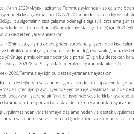
alı (A)’nın 2020/Mayıs-Haziran ve Temmuz aylarında kısa çalışma öde
ığı işyerindeki kısa çalışmasının 10/7/2020 tarihinde sona erdiği ve haftal
düğü, bu sigortalının kısa çalışma ödeneği aldığı aylık ortalama gün sa
i maddede belirtilen şartlar sağlanmak kaydıyla sigortalı (A) için 2020/Ağ
ün bu destekten yararlanılacaktır.
ı (B)’nin kısa çalışma ödeneğinden yararlandığı işyerindeki kısa çalış
i ve haftalık normal çalışma süresine dönüldüğü varsayıldığında, deste
e yürürlüğe girmiş olması nedeniyle sigortalı (B) için bu destekten ka
k kaydıyla 2020/8. ve 9. aylarda/dönemlerde yararlanılabilecektir.
nceki 2020/Temmuz ayı için bu destek yararlanamayacaktır.
i ücret desteğinden yararlanan sigortalının destek kapsamında işe baş
ermeden işten ayrılıp aynı işyerinde yeniden işe başlaması halinde des
ek, ancak aynı işverene ait farklı bir işyerinde veya farklı bir işverene ai
ı durumunda, bu sigortalıdan dolayı destekten yararlanılamayacaktır.
eği uygulamasından yararlanmaya başlama nedeniyle destek uygulamas
alardan yararlanma süresi sona erdiğinde kalan süre kadar destekte