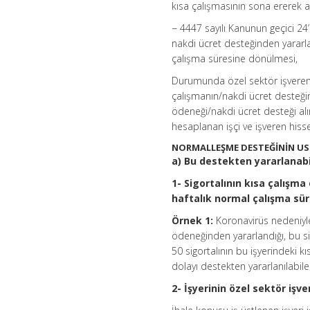
kısa çalışmasının sona ererek a
− 4447 sayılı Kanunun geçici 
nakdi ücret desteğinden yararla
çalışma süresine dönülmesi,
Durumunda özel sektör işverenl
çalışmanın/nakdi ücret desteğin
ödeneği/nakdi ücret desteği alı
hesaplanan işçi ve işveren hiss
NORMALLEŞME DESTEĞİNİN USU
a) Bu destekten yararlanab
1- Sigortalının kısa çalışm
haftalık normal çalışma sü
Örnek 1:
Koronavirüs nedeniyle
ödeneğinden yararlandığı, bu si
50 sigortalının bu işyerindeki 
dolayı destekten yararlanılabile
2- İşyerinin özel sektör işve