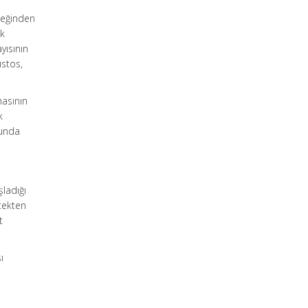
neğinden
ık
yısının
ustos,
masının
k
nunda
ladığı
tekten
t
ı
n