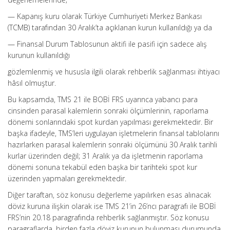
— Kapanış kuru olarak Türkiye Cumhuriyeti Merkez Bankası
(TCMB) tarafından 30 Aralık’ta açıklanan kurun kullanıldığı ya da
— Finansal Durum Tablosunun aktifi ile pasifi için sadece alış
kurunun kullanıldığı
gözlemlenmiş ve hususla ilgili olarak rehberlik sağlanması ihtiyacı
hâsıl olmuştur.
Bu kapsamda, TMS 21 ile BOBİ FRS uyarınca yabancı para
cinsinden parasal kalemlerin sonraki ölçümlerinin, raporlama
dönemi sonlarındaki spot kurdan yapılması gerekmektedir. Bir
başka ifadeyle, TMS’leri uygulayan işletmelerin finansal tablolarını
hazırlarken parasal kalemlerin sonraki ölçümünü 30 Aralık tarihli
kurlar üzerinden değil; 31 Aralık ya da işletmenin raporlama
dönemi sonuna tekabül eden başka bir tarihteki spot kur
üzerinden yapmaları gerekmektedir.
Diğer taraftan, söz konusu değerleme yapılırken esas alınacak
döviz kuruna ilişkin olarak ise TMS 21’in 26’ncı paragrafı ile BOBİ
FRS’nin 20.18 paragrafında rehberlik sağlanmıştır. Söz konusu
paragraflarda, birden fazla döviz kurunun bulunması durumunda