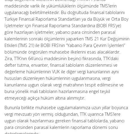
maddesinde varlık ile yükümlülüklerin ölçümünde TMS’lerin
uygulanacağı belirtilmektedir. Bu doğrultuda finansal tablolarını
Türkiye Finansal Raporlama Standartları ya da Büyük ve Orta Boy
İşletmeler için Finansal Raporlama Standardına (BOBİ FRS’ye)
göre hazırlayan işletmeler, yabancı para cinsinden parasal
kalemlerinin sonraki ölçümlerini yaparken TMS 21 Kur Değişiminin
Etkileri (TMS 21) ile BOBİ FRS’nin “Yabancı Para Çevrim İşlemleri”
bölümünde öngörülen muhasebe ilkelerini esas alacaklardır.
Zira, TTK’nın 64’üncü maddesinin beşinci fıkrasında, TTK’daki
defter tutma, envanter, finansal tabloların düzenlenmesi ve
değerleme hükümlerinin VUK ile diğer vergi kanunlarının aynı
hususları düzenleyen hükümlerinin uygulanmasına, vergi
kanunlarına uygun olarak vergi matrahının tespit edilmesine ve
buna yönelik mali tabloların hazırlanmasına engel teşkil
etmeyeceği açıkça hüküm altına alınmıştır.
Bununla birlikte muhasebe uygulamalarımıza uzun yıllar boyunca
vergi mevzuatı yön vermiş olduğundan, TTK uyarınca TMS’lere
uygun olarak hazırlanması gereken finansal tablolarda, yabancı
para cinsinden parasal kalemlerin raporlama dönemi sonu
değerlemelerinde;