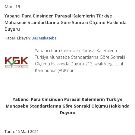
Mar
19
Yabancı
yorumlar kapalı
Para
Yabancı Para Cinsinden Parasal Kalemlerin Türkiye
Cinsinden
Muhasebe Standartlarına Göre Sonraki Ölçümü Hakkında
Parasal
Kalemlerin
Duyuru
Türkiye
Muhasebe
Haberi Ekleyen:
Baş Muhasebe
Standartlarına
Göre
Yabancı Para Cinsinden Parasal Kalemlerin
Sonraki
Türkiye Muhasebe Standartlarına Göre Sonraki
Ölçümü
Hakkında
Ölçümü Hakkında Duyuru 213 sayılı Vergi Usul
Duyuru
Kanununun (VUK’nun…
için
Yabancı Para Cinsinden Parasal Kalemlerin Türkiye
Muhasebe Standartlarına Göre Sonraki Ölçümü Hakkında
Duyuru
Tarih: 15 Mart 2021