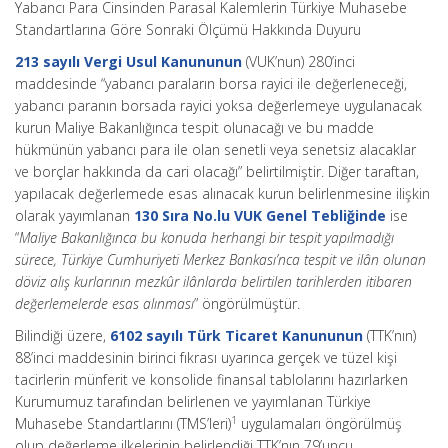
Yabancı Para Cinsinden Parasal Kalemlerin Türkiye Muhasebe
Standartlarına Göre Sonraki Ölçümü Hakkında Duyuru
213 sayılı Vergi Usul Kanununun
(VUK’nun) 280’inci
maddesinde “yabancı paraların borsa rayici ile değerleneceği,
yabancı paranın borsada rayici yoksa değerlemeye uygulanacak
kurun Maliye Bakanlığınca tespit olunacağı ve bu madde
hükmünün yabancı para ile olan senetli veya senetsiz alacaklar
ve borçlar hakkında da cari olacağı” belirtilmiştir. Diğer taraftan,
yapılacak değerlemede esas alınacak kurun belirlenmesine ilişkin
olarak yayımlanan
130 Sıra No.lu VUK Genel Tebliğinde
ise
“
Maliye Bakanlığınca bu konuda herhangi bir tespit yapılmadığı
sürece, Türkiye Cumhuriyeti Merkez Bankası’nca tespit ve ilân olunan
döviz alış kurlarının mezkûr ilânlarda belirtilen tarihlerden itibaren
değerlemelerde esas alınması
” öngörülmüştür.
Bilindiği üzere,
6102 sayılı Türk Ticaret Kanununun
(TTK’nın)
88’inci maddesinin birinci fıkrası uyarınca gerçek ve tüzel kişi
tacirlerin münferit ve konsolide finansal tablolarını hazırlarken
Kurumumuz tarafından belirlenen ve yayımlanan Türkiye
1
Muhasebe Standartlarını (TMS’leri)
uygulamaları öngörülmüş
olup değerleme ilkelerinin belirlendiği TTK’nın 79’uncu