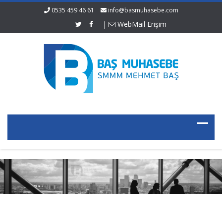
0535 459 46 61
info@basmuhasebe.com
|
WebMail Erişim