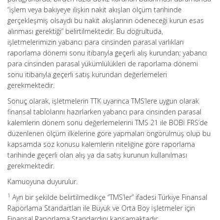
“işlem veya bakiyeye ilişkin nakit akışları ölçüm tarihinde
gerçekleşmiş olsaydı bu nakit akışlarının ödeneceği kurun esas
alınması gerektiği” belirtilmektedir. Bu doğrultuda,
işletmelerimizin yabancı para cinsinden parasal varlıkları
raporlama dönemi sonu itibarıyla geçerli alış kurundan; yabancı
para cinsinden parasal yükümlülükleri de raporlama dönemi
sonu itibarıyla geçerli satış kurundan değerlemeleri
gerekmektedir.
Sonuç olarak, işletmelerin TTK uyarınca TMS’lere uygun olarak
finansal tablolarını hazırlarken yabancı para cinsinden parasal
kalemlerin dönem sonu değerlemelerini TMS 21 ile BOBİ FRS’de
düzenlenen ölçüm ilkelerine göre yapmaları öngörülmüş olup bu
kapsamda söz konusu kalemlerin niteliğine göre raporlama
tarihinde geçerli olan alış ya da satış kurunun kullanılması
gerekmektedir.
Kamuoyuna duyurulur.
1
Ayrı bir şekilde belirtilmedikçe “TMS’ler” ifadesi Türkiye Finansal
Raporlama Standartları ile Büyük ve Orta Boy İşletmeler için
Finansal Raporlama Standardını kapsamaktadır.