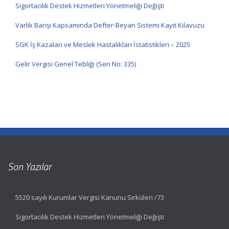
Sigortacılık Destek Hizmetleri Yönetmeliği Değişti
Varlık Barışı Kapsamında Defter-Beyan Sistemi Kayıt Kılavuzu
SGK İş Kazaları ve Meslek Hastalıkları İstatistikleri – 2025
Gelir Vergisi Genel Tebliği (Seri No: 335)
Son Yazılar
5520 sayılı Kurumlar Vergisi Kanunu Sirküleri /73
Sigortacılık Destek Hizmetleri Yönetmeliği Değişti