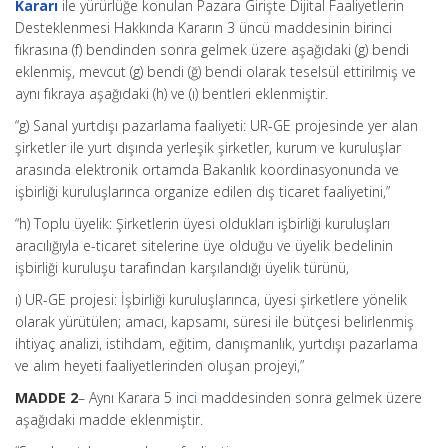
Kararı
ile yürürlüğe konulan Pazara Girişte Dijital Faaliyetlerin
Desteklenmesi Hakkında Kararın 3 üncü maddesinin birinci
fıkrasına (f) bendinden sonra gelmek üzere aşağıdaki (g) bendi
eklenmiş, mevcut (g) bendi (ğ) bendi olarak teselsül ettirilmiş ve
aynı fıkraya aşağıdaki (h) ve (ı) bentleri eklenmiştir.
“g) Sanal yurtdışı pazarlama faaliyeti: UR-GE projesinde yer alan
şirketler ile yurt dışında yerleşik şirketler, kurum ve kuruluşlar
arasında elektronik ortamda Bakanlık koordinasyonunda ve
işbirliği kuruluşlarınca organize edilen dış ticaret faaliyetini,”
“h) Toplu üyelik: Şirketlerin üyesi oldukları işbirliği kuruluşları
aracılığıyla e-ticaret sitelerine üye olduğu ve üyelik bedelinin
işbirliği kuruluşu tarafından karşılandığı üyelik türünü,
ı) UR-GE projesi: İşbirliği kuruluşlarınca, üyesi şirketlere yönelik
olarak yürütülen; amacı, kapsamı, süresi ile bütçesi belirlenmiş
ihtiyaç analizi, istihdam, eğitim, danışmanlık, yurtdışı pazarlama
ve alım heyeti faaliyetlerinden oluşan projeyi,”
MADDE 2
– Aynı Karara 5 inc
i
maddesinden sonra gelmek üzere
aşağıdaki madde eklenmiştir.