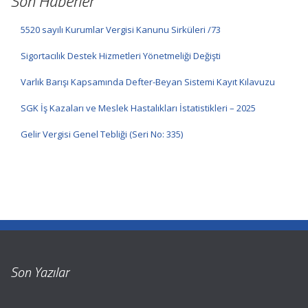
Son Haberler
5520 sayılı Kurumlar Vergisi Kanunu Sirküleri /73
Sigortacılık Destek Hizmetleri Yönetmeliği Değişti
Varlık Barışı Kapsamında Defter-Beyan Sistemi Kayıt Kılavuzu
SGK İş Kazaları ve Meslek Hastalıkları İstatistikleri – 2025
Gelir Vergisi Genel Tebliği (Seri No: 335)
Son Yazılar