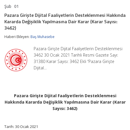
Şub
01
Pazara
yorumlar kapalı
Girişte
Pazara Girişte Dijital Faaliyetlerin Desteklenmesi Hakkında
Dijital
Kararda Değişiklik Yapılmasına Dair Karar (Karar Sayısı:
Faaliyetlerin
Desteklenmesi
3462)
Hakkında
Kararda
Haberi Ekleyen:
Baş Muhasebe
Değişiklik
Yapılmasına
Pazara Girişte Dijital Faaliyetlerin Desteklenmesi
Dair
3462 30 Ocak 2021 Tarihli Resmi Gazete Sayı:
Karar
(Karar
31380 Karar Sayısı: 3462 Ekli “Pazara Girişte
Sayısı:
Dijital…
3462)
için
Pazara Girişte Dijital Faaliyetlerin Desteklenmesi
Hakkında Kararda Değişiklik Yapılmasına Dair Karar (Karar
Sayısı: 3462)
Tarih: 30 Ocak 2021