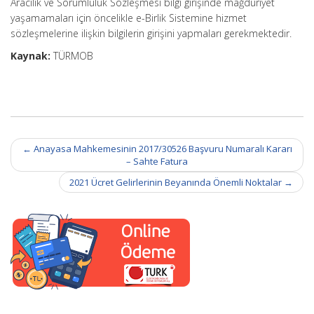
Aracılık ve Sorumluluk Sözleşmesi bilgi girişinde mağduriyet
yaşamamaları için öncelikle e-Birlik Sistemine hizmet
sözleşmelerine ilişkin bilgilerin girişini yapmaları gerekmektedir.
Kaynak:
TÜRMOB
Post
←
Anayasa Mahkemesinin 2017/30526 Başvuru Numaralı Kararı
navigation
– Sahte Fatura
2021 Ücret Gelirlerinin Beyanında Önemli Noktalar
→