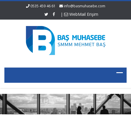
0535 459 46 61
info@basmuhasebe.com
|
WebMail Erişim