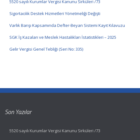
5520 sayılı Kurumlar Vergisi Kanunu Sirküleri /73
Sigortacılık Destek Hizmetleri Yönetmeliği Değişti
Varlık Barışı Kapsamında Defter-Beyan Sistemi Kayıt Kılavuzu
SGK İş Kazaları ve Meslek Hastalıkları İstatistikleri – 2025
Gelir Vergisi Genel Tebliği (Seri No: 335)
Son Yazılar
5520 sayılı Kurumlar Vergisi Kanunu Sirküleri /73