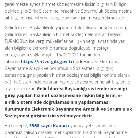
gerekmekte ayrıca hizmet sözleşmesine ilişkin bilgilerin Birliğin
belirlediği e-Birlik Sistemine; Aracılık ve Sorumluluk Sözleşmesine
ait bilgilerin ise internet vergi dairesine girilmesi gerekmektedir.
Gelir İdaresi Başkanlığı ile yapılan ortak çalışmalar sonucunda,
Gelir İdaresi Başkanlığının hizmet sözleşmelerine ait bilgileri,
TURMOB’un ise vergi mükelleflerine ilişkin vergi levhasında yer
alan bilgileri elektronik ortamda doğrulayabilmesi için
entegrasyon sağlanmıştır. 15/02/2021 tarihinden
itibaren
https://intvd.gib.gov.tr/
adresinden Elektronik
Beyanname Aracılık ve Sorumluluk Sözleşmesi bilgi girişi
esnasında, girişi yapılan hizmet sözleşmesi bilgiler online olarak,
e-Birlik Sisteminde bulunan hizmet sözleşmelerine ait bilgiler ile
teyit edilecektir.
Gelir İdaresi Başkanlığı sistemlerine bilgi
girişi yapılan hizmet sözleşmesine ilişkin bilgilerin, e-
Birlik Sisteminde doğrulamasının yapılamaması
durumunda Elektronik Beyanname Aracılık ve Sorumluluk
Sözleşmesi girişine izin verilmeyecektir.
Bu sebeple,
3568 sayılı Kanun
uyarınca yetki almış olup
bağımsız çalışan meslek mensuplarının Elektronik Beyanname