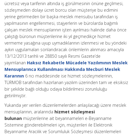
ücretsiz veya tarifenin altında iş görülmesinin önüne geçilmesi,
sözleşmeden dolayı ücret borcu olan müşteriye bu edimini
yerine getirmeden bir başka meslek mensubu tarafından iş
yapılmasının engellenmesi, stajyerlerin ve bürolarda bağımlı
çalışan meslek mensuplarının işten ayrılması halinde daha önce
çalıştığı büronun müşterilerine iki yıl geçmedikçe hizmet
vermeme yasağına uyup uymadıklarının izlenmesi ve bu yöndeki
aykırı uygulamaları sonlandıracak önlemlerin alınması amacıyla
13/12/2013 tarihli ve 28850 sayılı Resmi Gazete’de
yayımlanan
Haksız Rekabetle Mücadele Yazılımının Meslek
Mensuplarınca Kullanılması Hakkında Mecburi Meslek
Kararının
6 ncı maddesinde ise hizmet sözleşmelerinin,
TÜRMOB tarafından hazırlanan yazılım üzerinden tam ve eksiksiz
bir şekilde bağlı olduğu odaya bildirilmesi zorunluluğu
getirilmiştir.
Yukarıda yer verilen düzenlemelerden anlaşılacağı üzere meslek
mensuplarının, aralarında
hizmet sözleşmesi
bulunan
müşterilerine ait beyannameleri e-Beyanname
Sistemine gönderebilmeleri için, müşterileri ile Elektronik
Beyanname Aracılık ve Sorumluluk Sözleşmesi düzenlemeleri