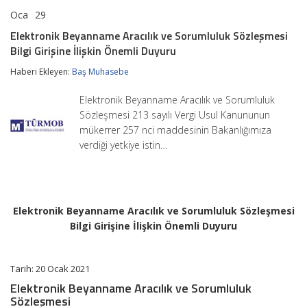
Oca
29
Elektronik
yorumlar kapalı
Beyanname
Elektronik Beyanname Aracılık ve Sorumluluk Sözleşmesi
Aracılık
Bilgi Girişine İlişkin Önemli Duyuru
ve
Sorumluluk
Haberi Ekleyen:
Baş Muhasebe
Sözleşmesi
Bilgi
Girişine
Elektronik Beyanname Aracılık ve Sorumluluk
İlişkin
Sözleşmesi 213 sayılı Vergi Usul Kanununun
Önemli
mükerrer 257 nci maddesinin Bakanlığımıza
Duyuru
için
verdiği yetkiye istin…
Elektronik Beyanname Aracılık ve Sorumluluk Sözleşmesi
Bilgi Girişine İlişkin Önemli Duyuru
Tarih: 20 Ocak 2021
Elektronik Beyanname Aracılık ve Sorumluluk
Sözleşmesi