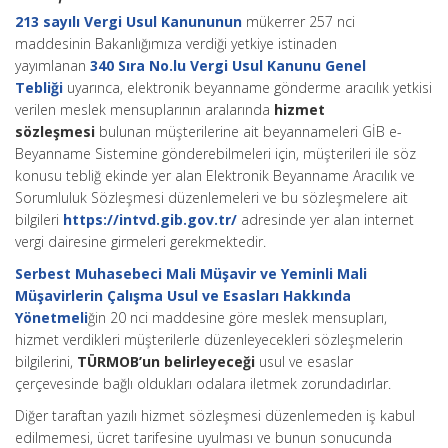
213 sayılı Vergi Usul Kanununun
mükerrer 257 nci
maddesinin Bakanlığımıza verdiği yetkiye istinaden
yayımlanan
340 Sıra No.lu Vergi Usul Kanunu Genel
Tebliği
uyarınca, elektronik beyanname gönderme aracılık yetkisi
verilen meslek mensuplarının aralarında
hizmet
sözleşmesi
bulunan müşterilerine ait beyannameleri GİB e-
Beyanname Sistemine gönderebilmeleri için, müşterileri ile söz
konusu tebliğ ekinde yer alan Elektronik Beyanname Aracılık ve
Sorumluluk Sözleşmesi düzenlemeleri ve bu sözleşmelere ait
bilgileri
https://intvd.gib.gov.tr/
adresinde yer alan internet
vergi dairesine girmeleri gerekmektedir.
Serbest Muhasebeci Mali Müşavir ve Yeminli Mali
Müşavirlerin Çalışma Usul ve Esasları Hakkında
Yönetmeli
ğin 20 nci maddesine göre meslek mensupları,
hizmet verdikleri müşterilerle düzenleyecekleri sözleşmelerin
bilgilerini,
TÜRMOB’un belirleyeceği
usul ve esaslar
çerçevesinde bağlı oldukları odalara iletmek zorundadırlar.
Diğer taraftan yazılı hizmet sözleşmesi düzenlemeden iş kabul
edilmemesi, ücret tarifesine uyulması ve bunun sonucunda