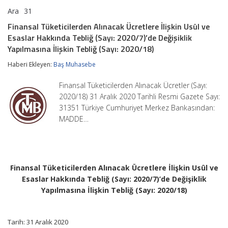
Ara
31
Finansal
yorumlar kapalı
Tüketicilerden
Finansal Tüketicilerden Alınacak Ücretlere İlişkin Usûl ve
Alınacak
Esaslar Hakkında Tebliğ (Sayı: 2020/7)’de Değişiklik
Ücretlere
İlişkin
Yapılmasına İlişkin Tebliğ (Sayı: 2020/18)
Usûl
ve
Haberi Ekleyen:
Baş Muhasebe
Esaslar
Hakkında
Finansal Tüketicilerden Alınacak Ücretler (Sayı:
Tebliğ
2020/18) 31 Aralık 2020 Tarihli Resmi Gazete Sayı:
(Sayı:
2020/7)’de
31351 Türkiye Cumhuriyet Merkez Bankasından:
Değişiklik
MADDE…
Yapılmasına
İlişkin
Tebliğ
(Sayı:
2020/18)
için
Finansal Tüketicilerden Alınacak Ücretlere İlişkin Usûl ve
Esaslar Hakkında Tebliğ (Sayı: 2020/7)’de Değişiklik
Yapılmasına İlişkin Tebliğ (Sayı: 2020/18)
Tarih: 31 Aralık 2020