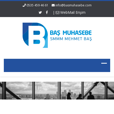
0535 459 46 61
info@basmuhasebe.com
|
WebMail Erişim