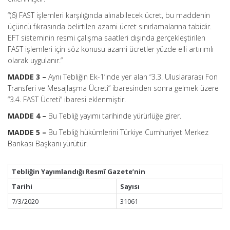
“(6) FAST işlemleri karşılığında alınabilecek ücret, bu maddenin
üçüncü fıkrasında belirtilen azami ücret sınırlamalarına tabidir.
EFT sisteminin resmi çalışma saatleri dışında gerçekleştirilen
FAST işlemleri için söz konusu azami ücretler yüzde elli artırımlı
olarak uygulanır.”
MADDE 3 –
Aynı Tebliğin Ek-1’inde yer alan “3.3. Uluslararası Fon
Transferi ve Mesajlaşma Ücreti” ibaresinden sonra gelmek üzere
“3.4. FAST Ücreti” ibaresi eklenmiştir.
MADDE 4 –
Bu Tebliğ yayımı tarihinde yürürlüğe girer.
MADDE 5 –
Bu Tebliğ hükümlerini Türkiye Cumhuriyet Merkez
Bankası Başkanı yürütür.
Tebliğin Yayımlandığı Resmî Gazete’nin
Tarihi
Sayısı
7/3/2020
31061