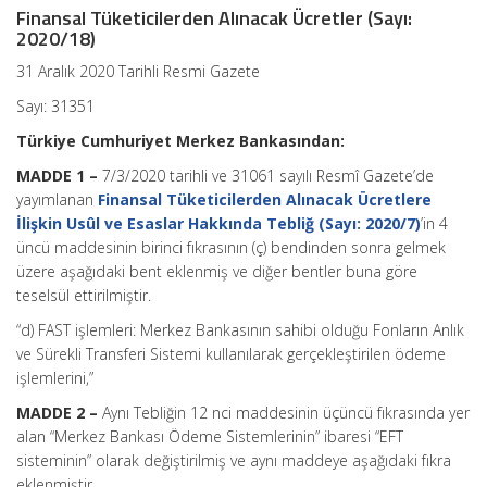
Finansal Tüketicilerden Alınacak Ücretler (Sayı:
2020/18)
31 Aralık 2020 Tarihli Resmi Gazete
Sayı: 31351
Türkiye Cumhuriyet Merkez Bankasından:
MADDE 1 –
7/3/2020 tarihli ve 31061 sayılı Resmî Gazete’de
yayımlanan
Finansal Tüketicilerden Alınacak Ücretlere
İlişkin Usûl ve Esaslar Hakkında Tebliğ (Sayı: 2020/7)
’in 4
üncü maddesinin birinci fıkrasının (ç) bendinden sonra gelmek
üzere aşağıdaki bent eklenmiş ve diğer bentler buna göre
teselsül ettirilmiştir.
“d) FAST işlemleri: Merkez Bankasının sahibi olduğu Fonların Anlık
ve Sürekli Transferi Sistemi kullanılarak gerçekleştirilen ödeme
işlemlerini,”
MADDE 2 –
Aynı Tebliğin 12 nci maddesinin üçüncü fıkrasında yer
alan “Merkez Bankası Ödeme Sistemlerinin” ibaresi “EFT
sisteminin” olarak değiştirilmiş ve aynı maddeye aşağıdaki fıkra
eklenmiştir.