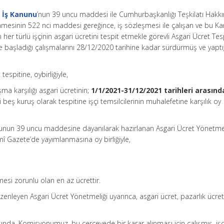
ı İş Kanunu
’nun 39 uncu maddesi ile Cumhurbaşkanlığı Teşkilatı Hakk
amesinin 522 nci maddesi gereğince, iş sözleşmesi ile çalışan ve bu K
r türlü işçinin asgari ücretini tespit etmekle görevli Asgari Ücret Tes
 başladığı çalışmalarını 28/12/2020 tarihine kadar sürdürmüş ve yaptı
tespitine, oybirliğiyle,
şma karşılığı asgari ücretinin;
1/1/2021-31/12/2021 tarihleri arasınd
 beş kuruş olarak tespitine işçi temsilcilerinin muhalefetine karşılık oy
anunun 39 uncu maddesine dayanılarak hazırlanan Asgari Ücret Yönetmel
î Gazete’de yayımlanmasına oy birliğiyle,
nmesi zorunlu olan en az ücrettir.
zenleyen Asgari Ücret Yönetmeliği uyarınca, asgari ücret, pazarlık ücret
sında, Komisyonumuz, bu çerçevede bir karar alınması için çalışmış, işç