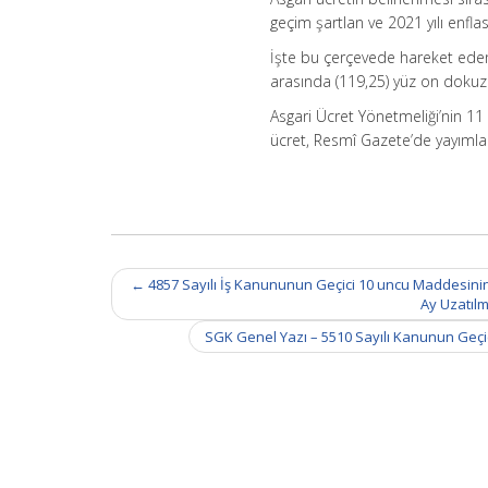
geçim şartlan ve 2021 yılı enflas
İşte bu çerçevede hareket eden
arasında (119,25) yüz on dokuz l
Asgari Ücret Yönetmeliği’nin 11
ücret, Resmî Gazete’de yayımland
Post
←
4857 Sayılı İş Kanununun Geçici 10 uncu Maddesinin Bi
navigation
Ay Uzatılm
SGK Genel Yazı – 5510 Sayılı Kanunun Geçi