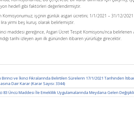
yon hedefi gibi faktörleri değerlendirmiştir.
 Komisyonumuz; işçinin günlük asgari ücretini; 1/1/2021 – 31/12/2021 t
ira yirmi beş kuruş olarak belirlemiştir.
 inci maddesi gereğince, Asgari Ücret Tespit Komisyonu’nca belirlenen 
ığı tarihi izleyen ayın ilk gününden itibaren yürürlüğe girecektir.
rinci ve İkinci Fıkralarında Belirtilen Sürelerin 17/1/2021 Tarihinden İtiba
asına Dair Karar (Karar Sayısı: 3344)
ci 83 Üncü Maddesi İle Emeklilik Uygulamalarında Meydana Gelen Değişikl