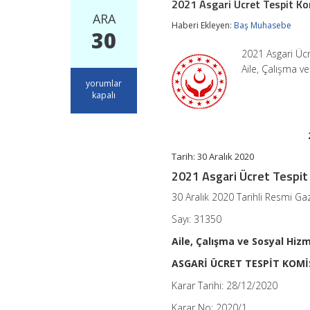
2021 Asgari Ücret Tespit K
ARA
Haberi Ekleyen:
Baş Muhasebe
30
2021 Asgari Ücr
Aile, Çalışma 
2021
yorumlar
Asgari
kapalı
Ücret
Tespit
Komisyonu
Kararı
için
Tarih: 30 Aralık 2020
2021 Asgari Ücret Tespit
30 Aralık 2020 Tarihli Resmi Ga
Sayı: 31350
Aile, Çalışma ve Sosyal Hiz
ASGARİ ÜCRET TESPİT KOM
Karar Tarihi: 28/12/2020
Karar No: 2020/1