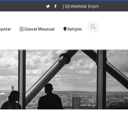
|
WebMail Erişim
yınlar
Güncel Mevzuat
İletişim