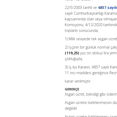
22/5/2003 tarihli ve
4857 sayıl
sayılı Cumhurbaşkanlığı Kararn
kapsamında olan veya olmayan he
Komisyonu, 4/12/2020 tarihinde
toplantı sonucunda;
1) Milli seviyede tek asgari ücret 
2) İşçinin bir günlük normal çalı
(119,25)
yüz on dokuz lira yirmi
çokluğuyla,
3) İş bu Kararın, 4857 sayılı K
11 inci maddesi gereğince Resm
karar verilmiştir.
GEREKÇE
Asgari ücret, bilindiği gibi öde
Asgari ücretin belirlenmesini dü
değildir.
Asgari ücretin belirlenmesi sıra