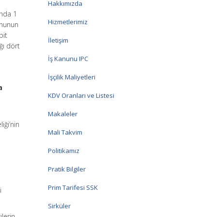
Hakkımızda
ında 1
Hizmetlerimiz
anunun
pit
İletişim
ğı dört
İş Kanunu IPC
İşçilik Maliyetleri
a
KDV Oranları ve Listesi
Makaleler
iği’nin
Mali Takvim
Politikamız
Pratik Bilgiler
Prim Tarifesi SSK
i
Sirküler
ilerin