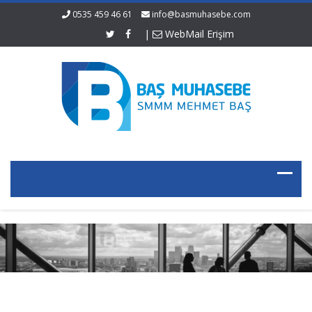
0535 459 46 61
info@basmuhasebe.com
|
WebMail Erişim