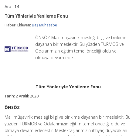
Ara
14
Tüm
yorumlar kapalı
Yönleriyle
Tüm Yönleriyle Yenileme Fonu
Yenileme
Fonu
Haberi Ekleyen:
Baş Muhasebe
için
ÖNSÖZ Mali müşavirlik mesleği bilgi ve birikime
dayanan bir meslektir. Bu yüzden TÜRMOB ve
Odalarımızın eğitim temel önceliği oldu ve
olmaya devam ede…
Tüm Yönleriyle Yenileme Fonu
Tarih: 2 Aralık 2020
ÖNSÖZ
Mali müşavirlik mesleği bilgi ve birikime dayanan bir meslektir. Bu
yüzden TÜRMOB ve Odalarımızın eğitim temel önceliği oldu ve
olmaya devam edecektir. Meslektaşlarımızın ihtiyaç duyacakları