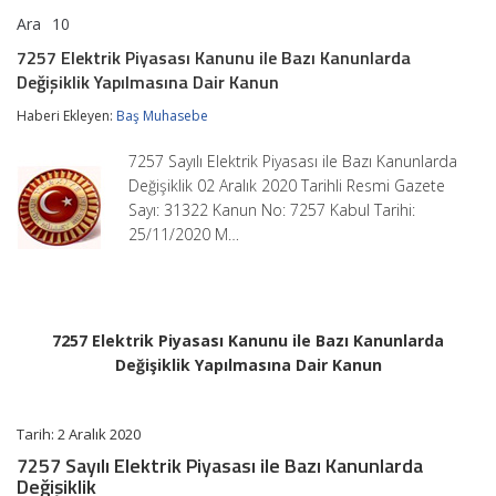
Ara
10
7257
yorumlar kapalı
Elektrik
7257 Elektrik Piyasası Kanunu ile Bazı Kanunlarda
Piyasası
Değişiklik Yapılmasına Dair Kanun
Kanunu
ile
Haberi Ekleyen:
Baş Muhasebe
Bazı
Kanunlarda
Değişiklik
7257 Sayılı Elektrik Piyasası ile Bazı Kanunlarda
Yapılmasına
Değişiklik 02 Aralık 2020 Tarihli Resmi Gazete
Dair
Sayı: 31322 Kanun No: 7257 Kabul Tarihi:
Kanun
için
25/11/2020 M…
7257 Elektrik Piyasası Kanunu ile Bazı Kanunlarda
Değişiklik Yapılmasına Dair Kanun
Tarih: 2 Aralık 2020
7257 Sayılı Elektrik Piyasası ile Bazı Kanunlarda
Değişiklik