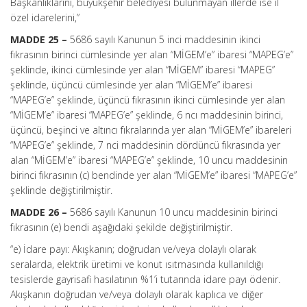
Başkanlıklarını, büyükşehir belediyesi bulunmayan illerde ise il
özel idarelerini,”
MADDE 25 –
5686 sayılı Kanunun 5 inci maddesinin ikinci
fıkrasının birinci cümlesinde yer alan “MİGEM’e” ibaresi “MAPEG’e”
şeklinde, ikinci cümlesinde yer alan “MİGEM” ibaresi “MAPEG”
şeklinde, üçüncü cümlesinde yer alan “MİGEM’e” ibaresi
“MAPEG’e” şeklinde, üçüncü fıkrasının ikinci cümlesinde yer alan
“MİGEM’e” ibaresi “MAPEG’e” şeklinde, 6 ncı maddesinin birinci,
üçüncü, beşinci ve altıncı fıkralarında yer alan “MİGEM’e” ibareleri
“MAPEG’e” şeklinde, 7 nci maddesinin dördüncü fıkrasında yer
alan “MİGEM’e” ibaresi “MAPEG’e” şeklinde, 10 uncu maddesinin
birinci fıkrasının (c) bendinde yer alan “MİGEM’e” ibaresi “MAPEG’e”
şeklinde değiştirilmiştir.
MADDE 26 –
5686 sayılı Kanunun 10 uncu maddesinin birinci
fıkrasının (e) bendi aşağıdaki şekilde değiştirilmiştir.
“e) İdare payı: Akışkanın; doğrudan ve/veya dolaylı olarak
seralarda, elektrik üretimi ve konut ısıtmasında kullanıldığı
tesislerde gayrisafi hasılatının %1’i tutarında idare payı ödenir.
Akışkanın doğrudan ve/veya dolaylı olarak kaplıca ve diğer