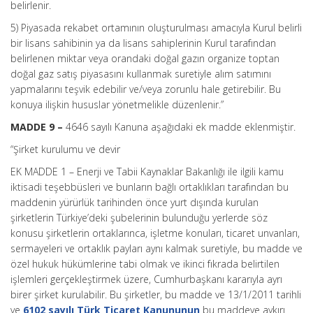
belirlenir.
5) Piyasada rekabet ortamının oluşturulması amacıyla Kurul belirli
bir lisans sahibinin ya da lisans sahiplerinin Kurul tarafından
belirlenen miktar veya orandaki doğal gazın organize toptan
doğal gaz satış piyasasını kullanmak suretiyle alım satımını
yapmalarını teşvik edebilir ve/veya zorunlu hale getirebilir. Bu
konuya ilişkin hususlar yönetmelikle düzenlenir.”
MADDE 9 –
4646 sayılı Kanuna aşağıdaki ek madde eklenmiştir.
“Şirket kurulumu ve devir
EK MADDE 1 – Enerji ve Tabii Kaynaklar Bakanlığı ile ilgili kamu
iktisadi teşebbüsleri ve bunların bağlı ortaklıkları tarafından bu
maddenin yürürlük tarihinden önce yurt dışında kurulan
şirketlerin Türkiye’deki şubelerinin bulunduğu yerlerde söz
konusu şirketlerin ortaklarınca, işletme konuları, ticaret unvanları,
sermayeleri ve ortaklık payları aynı kalmak suretiyle, bu madde ve
özel hukuk hükümlerine tabi olmak ve ikinci fıkrada belirtilen
işlemleri gerçekleştirmek üzere, Cumhurbaşkanı kararıyla ayrı
birer şirket kurulabilir. Bu şirketler, bu madde ve 13/1/2011 tarihli
ve
6102 sayılı Türk Ticaret Kanununun
bu maddeye aykırı