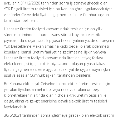
uygulanır. 31/12/2020 tarihinden sonra işletmeye girecek olan
YEK Belgeli üretim tesisleri için bu Kanuna göre uygulanacak fiyat
ve süreler Cetveldeki fiyatları geçmemek üzere Cumhurbaşkanı
tarafından belirlenir.
Lisanssız üretim faaliyeti kapsamındaki tesisler için on yıllık
sürenin bitiminden itibaren lisans süresi boyunca elektrik
piyasasında oluşan saatlik piyasa takas fiyatının yüzde on beşinin
YEK Destekleme Mekanizmasına katkı bedeli olarak ödenmesi
koşuluyla lisanslı üretim faaliyetine geçilmesine ilişkin ve/veya
lisanssız üretim faaliyeti kapsamında üretilen ihtiyaç fazlası
elektrik enerjisi için, elektrik piyasasında oluşan piyasa takas
fiyatını geçmemek üzere uygulanacak fiyat ile uygulamaya ilişkin
usul ve esaslar Cumhurbaşkanı tarafından belirlenir.
Bu Kanuna ekli I sayılı Cetvelde hidroelektrik üretim tesisleri için
yer alan fiyatlardan nehir tipi veya rezervuar alanı on beş
kilometrekarenin altında olan hidroelektrik üretim tesisleri ile
dalga, akıntı ve gel-git enerjisine dayalı elektrik üretim tesisleri
faydalanabilir.
30/6/2021 tarihinden sonra işletmeye girecek olan elektrik üretim