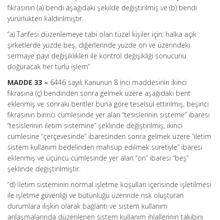
fıkrasının (a) bendi aşağıdaki şekilde değiştirilmiş ve (b) bendi
yürürlükten kaldırılmıştır.
“a) Tarifesi düzenlemeye tabi olan tüzel kişiler için; halka açık
şirketlerde yüzde beş, diğerlerinde yüzde on ve üzerindeki
sermaye payı değişiklikleri ile kontrol değişikliği sonucunu
doğuracak her türlü işlem”
MADDE 33 –
6446 sayılı Kanunun 8 inci maddesinin ikinci
fıkrasına (ç) bendinden sonra gelmek üzere aşağıdaki bent
eklenmiş ve sonraki bentler buna göre teselsül ettirilmiş, beşinci
fıkrasının birinci cümlesinde yer alan “tesislerinin sisteme” ibaresi
“tesislerinin iletim sistemine” şeklinde değiştirilmiş, ikinci
cümlesine “çerçevesinde” ibaresinden sonra gelmek üzere “iletim
sistem kullanım bedelinden mahsup edilmek suretiyle” ibaresi
eklenmiş ve üçüncü cümlesinde yer alan “on” ibaresi “beş”
şeklinde değiştirilmiştir.
“d) İletim sisteminin normal işletme koşulları içerisinde işletilmesi
ile işletme güvenliği ve bütünlüğü üzerinde risk oluşturan
durumlara ilişkin olarak bağlantı ve sistem kullanım
anlaşmalarında düzenlenen sistem kullanım ihlallerinin takibini