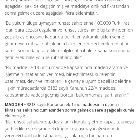
aşağıdaki şekilde değiştirilmiş ve maddeye onikinci fıkrasından
sonra gelmek üzere aşağıdaki fıkra eklenmiştir.
“Bu yükümlülüğe uymayan ruhsat sahiplerine 100.000 Türk lirası
idari para cezası uygulanır ve ruhsat süresinin bitiş tarihinden en
geç altı ay öncesine kadar da belirtilen yükümlülükleri yerine
getirmeyen ruhsat sahiplerinin talepleri reddedilerek ruhsatları
süresi sonunda iptal edilerek ilgili saha ihalelik saha konumuna
getirilerek ihale yolu ile ruhsatlandırılır.”
“Bu madde ile 13 üncü madde kapsamında maden arama ve
işletme ruhsatlarının verilmesi, birleştirilmesi, sürelerinin
uzatılması, devir ve intikalleri ile çevreyle uyum bedeli iadelerine
ilişkin müracaatlarda 6183 sayılı Kanunun 22/A maddesi
kapsamında vadesi geçmiş borcun bulunmaması şartı aranır.”
MADDE 4 –
3213 sayılı Kanunun ek 1 inci maddesinin üçüncü
fıkrasına sekizinci cümlesinden sonra gelmek üzere aşağıdaki cümle
eklenmiştir.
“Bu ruhsat sahalarında, devralanın kurulu işletme kapasitesi veya
şerh edilen sözleşmedeki kapasiteyi aşmayacağı yönünde
vereceği taahhüde istinaden, ilgili alan için tanınan tüm