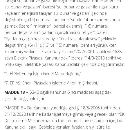
“doğal su, buhar ve gazlar ile kızgın kuru kayalardan elde edilen
su, buhar ve gazları” ibaresi “su, buhar ve gazlar ile kızgın kuru
kayaların enerjisini taşıyan su, buhar ve gazları” şeklinde
değiştirilmiş, (14) numaralı bendine “süreler” ibaresinden sonra
gelmek üzere “, miktarlar” ibaresi eklenmiş, (16) numaralı
bendinde yer alan “fiyatların çarpılması suretiyle,” ibaresi
“fiyatların çarpılması suretiyle Türk lirası olarak veya” şeklinde
değiştirilmiş, (6), (11), (13) ve (15) numaralı bentleri yürürlükten
kaldırılmış ve ikinci fıkrasında yer alan “20/2/2001 tarihli ve 4628
sayılı Elektrik Piyasası Kanunundaki” ibaresi “14/3/2013 tarihli ve
6446 sayılı Elektrik Piyasası Kanunundaki” şeklinde değiştirilmiştir.
“4. EİGM: Enerji İşleri Genel Müdürlüğünü,”
“7. EPİAŞ: Enerji Piyasaları İşletme Anonim Şirketini,”
MADDE 13 –
5346 sayılı Kanunun 6 ncı maddesi aşağıdaki
şekilde değiştirilmiştir.
“MADDE 6 –
Bu Kanunun yürürlüğe girdiği 18/5/2005 tarihinden
31/12/2020 tarihine kadar işletmeye girmiş veya girecek olan YEK
Destekleme Mekanizmasına tabi üretim lisansı sahipleri için, bu
Kanuna ekli I sayılı Cetvelde yer alan fiyatlar, on yıl süre ile