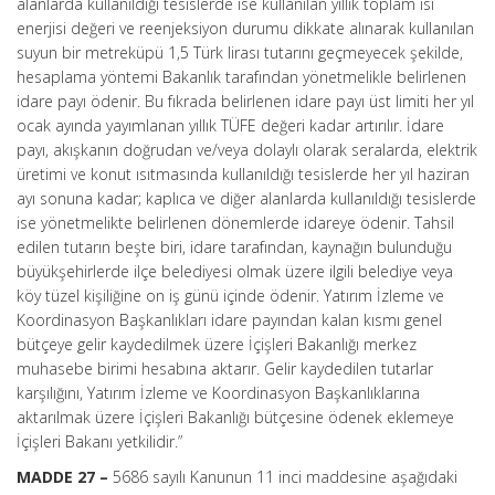
alanlarda kullanıldığı tesislerde ise kullanılan yıllık toplam ısı
enerjisi değeri ve reenjeksiyon durumu dikkate alınarak kullanılan
suyun bir metreküpü 1,5 Türk lirası tutarını geçmeyecek şekilde,
hesaplama yöntemi Bakanlık tarafından yönetmelikle belirlenen
idare payı ödenir. Bu fıkrada belirlenen idare payı üst limiti her yıl
ocak ayında yayımlanan yıllık TÜFE değeri kadar artırılır. İdare
payı, akışkanın doğrudan ve/veya dolaylı olarak seralarda, elektrik
üretimi ve konut ısıtmasında kullanıldığı tesislerde her yıl haziran
ayı sonuna kadar; kaplıca ve diğer alanlarda kullanıldığı tesislerde
ise yönetmelikte belirlenen dönemlerde idareye ödenir. Tahsil
edilen tutarın beşte biri, idare tarafından, kaynağın bulunduğu
büyükşehirlerde ilçe belediyesi olmak üzere ilgili belediye veya
köy tüzel kişiliğine on iş günü içinde ödenir. Yatırım İzleme ve
Koordinasyon Başkanlıkları idare payından kalan kısmı genel
bütçeye gelir kaydedilmek üzere İçişleri Bakanlığı merkez
muhasebe birimi hesabına aktarır. Gelir kaydedilen tutarlar
karşılığını, Yatırım İzleme ve Koordinasyon Başkanlıklarına
aktarılmak üzere İçişleri Bakanlığı bütçesine ödenek eklemeye
İçişleri Bakanı yetkilidir.”
MADDE 27 –
5686 sayılı Kanunun 11 inci maddesine aşağıdaki