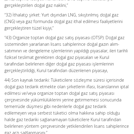
gerçekleştirilen doğal gaz naklini,”
“32) İthalatçı şirket: Yurt dışından LNG, sıkıştırılmış doğal gaz
(CNG) veya gaz formunda doğal gaz ithal edilmesi faaliyetlerini
gerçekleştiren tüzel kişiyi,”
“43) Organize toptan doğal gaz satış piyasası (OTSP): Doğal gaz
sisteminden yararlanan lisans sahiplerince doğal gazın alım-
satımının ve dengeleme işlemlerinin yapıldığı piyasalar, ileri tarihli
fiziksel teslimat gerektiren doğal gaz piyasaları ve Kurul
tarafından belirlenen diğer doğal gaz piyasası işlemlerinin
gerçekleştirildiği, Kurul tarafından düzenlenen piyasayı,
44) Son kaynak tedariki: Tüketicilere sözleşme süresi içerisinde
doğal gazı tedarik etmekte olan şirketlerin iflası, lisanslarının iptal
edilmesi ve/veya organize toptan doğal gaz satış piyasası
çerçevesinde yükümlülüklerini yerine getirmemesi sonucunda
temerrüde düşmesi gibi nedenlerle doğal gaz tedarik
edilemeyen veya serbest tüketici olma hakkına sahip olduğu
halde gaz tedariki sağlanamayan tüketicilere Kurul tarafından
belirlenen yöntem çerçevesinde yetkilendirilen lisans sahiplerince
gaz arzı sağlanmasını,”