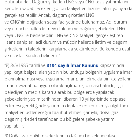
bulunabilirler. Dağıtım şirketleri LNG veya CNG tesis yatırımlarını
kendileri yapabilecekleri gibi bu faaliyetleri hizmet alımı yoluyla da
gerçekleştirebilir. Ancak, dağıtım şirketleri LNG
ve CNG’nin doğrudan satışı faaliyetinde bulunamaz. Acil durum
veya mücbir hallerde mevcut iletim ve dağıtım şebekeleri LNG
veya CNG ile beslenebilir. LNG ve CNG faaliyeti gerçekleştiren
lisans sahipleri, acil durum ve mücbir hallerde iletim ve dağıtım
şirketlerinin taleplerini karşılamakla yükümlüdür. Bu konuda usul
ve esaslar Kurulca belirlenir.”
“8) 3/5/1985 tarihli ve
3194 sayılı İmar Kanunu
kapsamında
yapı kayıt belgesi alan yapının bulunduğu bölgenin uygulama imar
planı olmaması veya uygulama imar planı olmakla birlikte yolların
imar mevzuatına uygun olarak açılmamış olması halinde; ilgili
belediyenin meclis kararı alarak bu bölgelerde yapılacak
şebekelerin yapım tarihinden itibaren 10 yıl içerisinde deplase
edilmesi gerektiğinde yatırımın deplase edilen kısmıyla ilgili tüm
maliyetleri üstleneceğini taahhüt etmesi şartıyla, doğal gaz
dağıtım şirketleri tarafından bu bölgelere şebeke yatırımı
yapılabilir.
9) Doğal gaz dağıtım şirketlerinin dağıtım bölgelerine ilave