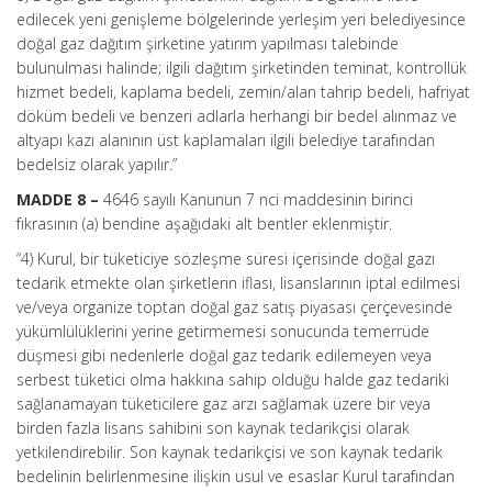
edilecek yeni genişleme bölgelerinde yerleşim yeri belediyesince
doğal gaz dağıtım şirketine yatırım yapılması talebinde
bulunulması halinde; ilgili dağıtım şirketinden teminat, kontrollük
hizmet bedeli, kaplama bedeli, zemin/alan tahrip bedeli, hafriyat
döküm bedeli ve benzeri adlarla herhangi bir bedel alınmaz ve
altyapı kazı alanının üst kaplamaları ilgili belediye tarafından
bedelsiz olarak yapılır.”
MADDE 8 –
4646 sayılı Kanunun 7 nci maddesinin birinci
fıkrasının (a) bendine aşağıdaki alt bentler eklenmiştir.
“4) Kurul, bir tüketiciye sözleşme süresi içerisinde doğal gazı
tedarik etmekte olan şirketlerin iflası, lisanslarının iptal edilmesi
ve/veya organize toptan doğal gaz satış piyasası çerçevesinde
yükümlülüklerini yerine getirmemesi sonucunda temerrüde
düşmesi gibi nedenlerle doğal gaz tedarik edilemeyen veya
serbest tüketici olma hakkına sahip olduğu halde gaz tedariki
sağlanamayan tüketicilere gaz arzı sağlamak üzere bir veya
birden fazla lisans sahibini son kaynak tedarikçisi olarak
yetkilendirebilir. Son kaynak tedarikçisi ve son kaynak tedarik
bedelinin belirlenmesine ilişkin usul ve esaslar Kurul tarafından