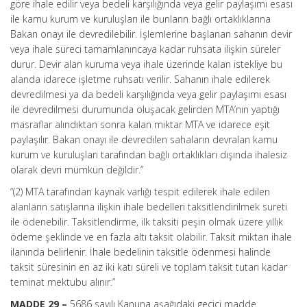
göre ihale edilir veya bedeli karşılığında veya gelir paylaşımı esası
ile kamu kurum ve kuruluşları ile bunların bağlı ortaklıklarına
Bakan onayı ile devredilebilir. İşlemlerine başlanan sahanın devir
veya ihale süreci tamamlanıncaya kadar ruhsata ilişkin süreler
durur. Devir alan kuruma veya ihale üzerinde kalan istekliye bu
alanda idarece işletme ruhsatı verilir. Sahanın ihale edilerek
devredilmesi ya da bedeli karşılığında veya gelir paylaşımı esası
ile devredilmesi durumunda oluşacak gelirden MTA’nın yaptığı
masraflar alındıktan sonra kalan miktar MTA ve idarece eşit
paylaşılır. Bakan onayı ile devredilen sahaların devralan kamu
kurum ve kuruluşları tarafından bağlı ortaklıkları dışında ihalesiz
olarak devri mümkün değildir.”
“(2) MTA tarafından kaynak varlığı tespit edilerek ihale edilen
alanların satışlarına ilişkin ihale bedelleri taksitlendirilmek sureti
ile ödenebilir. Taksitlendirme, ilk taksiti peşin olmak üzere yıllık
ödeme şeklinde ve en fazla altı taksit olabilir. Taksit miktarı ihale
ilanında belirlenir. İhale bedelinin taksitle ödenmesi halinde
taksit süresinin en az iki katı süreli ve toplam taksit tutarı kadar
teminat mektubu alınır.”
MADDE 29 –
5686 sayılı Kanuna aşağıdaki geçici madde