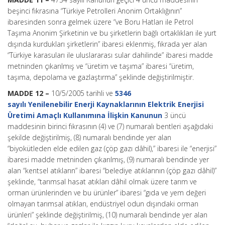
beşinci fıkrasına “Türkiye Petrolleri Anonim Ortaklığının”
ibaresinden sonra gelmek üzere “ve Boru Hatları ile Petrol
Taşıma Anonim Şirketinin ve bu şirketlerin bağlı ortaklıkları ile yurt
dışında kurdukları şirketlerin” ibaresi eklenmiş, fıkrada yer alan
“Türkiye karasuları ile uluslararası sular dahilinde” ibaresi madde
metninden çıkarılmış ve “üretim ve taşıma” ibaresi “üretim,
taşıma, depolama ve gazlaştırma” şeklinde değiştirilmiştir.
MADDE 12 –
10/5/2005 tarihli ve
5346
sayılı Yenilenebilir Enerji Kaynaklarının Elektrik Enerjisi
Üretimi Amaçlı Kullanımına İlişkin Kanunun
3 üncü
maddesinin birinci fıkrasının (4) ve (7) numaralı bentleri aşağıdaki
şekilde değiştirilmiş, (8) numaralı bendinde yer alan
“biyokütleden elde edilen gaz (çöp gazı dâhil),” ibaresi ile “enerjisi”
ibaresi madde metninden çıkarılmış, (9) numaralı bendinde yer
alan “kentsel atıkların” ibaresi “belediye atıklarının (çöp gazı dâhil)”
şeklinde, “tarımsal hasat atıkları dâhil olmak üzere tarım ve
orman ürünlerinden ve bu ürünler” ibaresi “gıda ve yem değeri
olmayan tarımsal atıkları, endüstriyel odun dışındaki orman
ürünleri” şeklinde değiştirilmiş, (10) numaralı bendinde yer alan