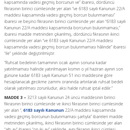
kapsamında vadesi geçmiş borcunun ve” ibaresi, dördüncü
fıkrasının birinci cümlesinde yer alan “ve 6183 sayılı Kanunun 22/A
maddesi kapsamında vadesi geçmiş borcun bulunmaması”
ibaresi ve beşinci fıkrasının birinci cümlesinde yer alan “6183 sayılı
Kanunun 22/A maddesi kapsamında borcunun bulunmaması,”
ibaresi madde metninden çıkarılmış, dördüncü fıkrasının ikinci
cümlesinde yer alan “ve 6183 sayılı Kanunun 22/A maddesi
kapsamında vadesi geçmiş borcun bulunmaması hâlinde” ibaresi
“ile” şeklinde değiştirilmiştir.
“Ruhsat bedelinin tamamının ocak ayının sonuna kadar
yatırılmaması halinde yatırılmayan kısmın o yıl haziran ayının son
gününe kadar 6183 sayılı Kanunun 51 inci maddesine göre
hesaplanacak gecikme zammı oranında artırılarak ruhsat bedeli
olarak yatırılması zorunludur, aksi halde ruhsat iptal edilir.”
MADDE 3 –
3213 sayılı Kanunun 24 üncü maddesinin birinci
fıkrasının birinci cümlesinde ve ikinci fıkrasının birinci cümlesinde
yer alan “,
6183 sayılı Kanunun
22/A maddesi kapsamında
vadesi geçmiş borcunun bulunmaması şartıyla” ibareleri madde
metninden çıkarılmış, ikinci fıkrasının birinci cümlesinde yer alan
“altı ay” ibaresi “on iki ay” şeklinde, aynı fıkranın ikinci cümlesi