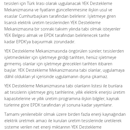
tesisleri için Türk lirası olarak uygulanacak YEK Destekleme
Mekanizmasına ve fiyatların güncellenmesine ilişkin usul ve
esaslar Cumhurbaşkanı tarafından belirlenir. İşletmeye giren
lisanslı elektrik üretim tesislerinden YEK Destekleme
Mekanizmasına bir sonraki takvim yılında tabi olmak isteyenler
YEK Belgesi almak ve EPDK tarafından belirlenecek tarihe
kadar EPDK’ya başvurmak zorundadır.
YEK Destekleme Mekanizmasında öngörülen süreler; tesislerden
işletmedekiler için işletmeye girdiği tarihten, henüz işletmeye
girmemiş olanlar için işletmeye girecekleri tarihten itibaren
başlar. YEK Destekleme Mekanizmasına tabi olanlar, uygulamaya
dâhil oldukları yıl içerisinde uygulamanın dışına çıkamaz.
YEK Destekleme Mekanizmasına tabi olanların listesi ile bunlara
ait tesislerin işletmeye giriş tarihlerine, yıllık elektrik enerjisi üretim
kapasitelerine ve yıllık üretim programına ilişkin bilgiler, kaynak
türlerine göre EPDK tarafından yıl sonuna kadar yayımlanır.
Tamamı yenilenebilir olmak üzere birden fazla enerji kaynağından
elektrik üretmek amacı ile kurulan üretim tesislerinde üretilerek
sisteme verilen net enerji miktarının YEK Destekleme