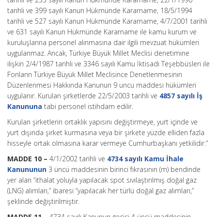
tarihli ve 399 sayılı Kanun Hükmünde Kararname, 18/5/1994
tarihli ve 527 sayılı Kanun Hükmünde Kararname, 4/7/2001 tarihli
ve 631 sayılı Kanun Hükmünde Kararname ile kamu kurum ve
kuruluşlarına personel alınmasına dair ilgili mevzuat hükümleri
uygulanmaz. Ancak, Türkiye Büyük Millet Meclisi denetimine
ilişkin 2/4/1987 tarihli ve 3346 sayılı Kamu İktisadi Teşebbüsleri ile
Fonların Türkiye Büyük Millet Meclisince Denetlenmesinin
Düzenlenmesi Hakkında Kanunun 9 uncu maddesi hükümleri
uygulanır. Kurulan şirketlerde 22/5/2003 tarihli ve
4857 sayılı İş
Kanununa
tabi personel istihdam edilir.
Kurulan şirketlerin ortaklık yapısını değiştirmeye, yurt içinde ve
yurt dışında şirket kurmasına veya bir şirkete yüzde elliden fazla
hisseyle ortak olmasına karar vermeye Cumhurbaşkanı yetkilidir.”
MADDE 10 –
4/1/2002 tarihli ve
4734 sayılı Kamu İhale
Kanununun
3 üncü maddesinin birinci fıkrasının (m) bendinde
yer alan “ithalat yoluyla yapılacak spot sıvılaştırılmış doğal gaz
(LNG) alımları,” ibaresi “yapılacak her türlü doğal gaz alımları,”
şeklinde değiştirilmiştir.
MADDE 11 –
4734 sayılı Kanunun geçici 4 üncü maddesinin