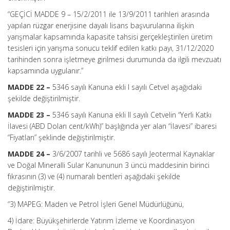
“GEÇİCİ MADDE 9 – 15/2/2011 ile 13/9/2011 tarihleri arasında
yapılan rüzgar enerjisine dayalı lisans başvurularına ilişkin
yarışmalar kapsamında kapasite tahsisi gerçekleştirilen üretim
tesisleri için yarışma sonucu teklif edilen katkı payı, 31/12/2020
tarihinden sonra işletmeye girilmesi durumunda da ilgili mevzuatı
kapsamında uygulanır.”
MADDE 22 –
5346 sayılı Kanuna ekli I sayılı Cetvel aşağıdaki
şekilde değiştirilmiştir.
MADDE 23 –
5346 sayılı Kanuna ekli II sayılı Cetvelin “Yerli Katkı
İlavesi (ABD Doları cent/kWh)” başlığında yer alan “İlavesi” ibaresi
“Fiyatları” şeklinde değiştirilmiştir.
MADDE 24 –
3/6/2007 tarihli ve 5686 sayılı Jeotermal Kaynaklar
ve Doğal Mineralli Sular Kanununun 3 üncü maddesinin birinci
fıkrasının (3) ve (4) numaralı bentleri aşağıdaki şekilde
değiştirilmiştir.
“3) MAPEG: Maden ve Petrol İşleri Genel Müdürlüğünü,
4) İdare: Büyükşehirlerde Yatırım İzleme ve Koordinasyon