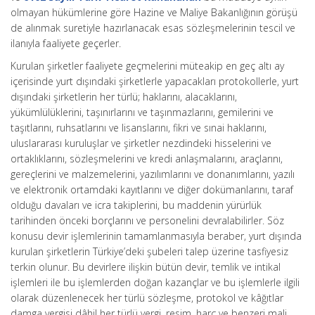
olmayan hükümlerine göre Hazine ve Maliye Bakanlığının görüşü
de alınmak suretiyle hazırlanacak esas sözleşmelerinin tescil ve
ilanıyla faaliyete geçerler.
Kurulan şirketler faaliyete geçmelerini müteakip en geç altı ay
içerisinde yurt dışındaki şirketlerle yapacakları protokollerle, yurt
dışındaki şirketlerin her türlü; haklarını, alacaklarını,
yükümlülüklerini, taşınırlarını ve taşınmazlarını, gemilerini ve
taşıtlarını, ruhsatlarını ve lisanslarını, fikri ve sınai haklarını,
uluslararası kuruluşlar ve şirketler nezdindeki hisselerini ve
ortaklıklarını, sözleşmelerini ve kredi anlaşmalarını, araçlarını,
gereçlerini ve malzemelerini, yazılımlarını ve donanımlarını, yazılı
ve elektronik ortamdaki kayıtlarını ve diğer dokümanlarını, taraf
olduğu davaları ve icra takiplerini, bu maddenin yürürlük
tarihinden önceki borçlarını ve personelini devralabilirler. Söz
konusu devir işlemlerinin tamamlanmasıyla beraber, yurt dışında
kurulan şirketlerin Türkiye’deki şubeleri talep üzerine tasfiyesiz
terkin olunur. Bu devirlere ilişkin bütün devir, temlik ve intikal
işlemleri ile bu işlemlerden doğan kazançlar ve bu işlemlerle ilgili
olarak düzenlenecek her türlü sözleşme, protokol ve kâğıtlar
damga vergisi dâhil her türlü vergi, resim, harç ve benzeri mali