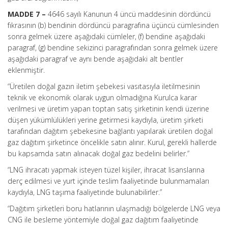
MADDE 7 –
4646 sayılı Kanunun 4 üncü maddesinin dördüncü
fıkrasının (b) bendinin dördüncü paragrafına üçüncü cümlesinden
sonra gelmek üzere aşağıdaki cümleler, (f) bendine aşağıdaki
paragraf, (g) bendine sekizinci paragrafından sonra gelmek üzere
aşağıdaki paragraf ve aynı bende aşağıdaki alt bentler
eklenmiştir.
“Üretilen doğal gazın iletim şebekesi vasıtasıyla iletilmesinin
teknik ve ekonomik olarak uygun olmadığına Kurulca karar
verilmesi ve üretim yapan toptan satış şirketinin kendi üzerine
düşen yükümlülükleri yerine getirmesi kaydıyla, üretim şirketi
tarafından dağıtım şebekesine bağlantı yapılarak üretilen doğal
gaz dağıtım şirketince öncelikle satın alınır. Kurul, gerekli hallerde
bu kapsamda satın alınacak doğal gaz bedelini belirler.”
“LNG ihracatı yapmak isteyen tüzel kişiler, ihracat lisanslarına
derç edilmesi ve yurt içinde teslim faaliyetinde bulunmamaları
kaydıyla, LNG taşıma faaliyetinde bulunabilirler.”
“Dağıtım şirketleri boru hatlarının ulaşmadığı bölgelerde LNG veya
CNG ile besleme yöntemiyle doğal gaz dağıtım faaliyetinde