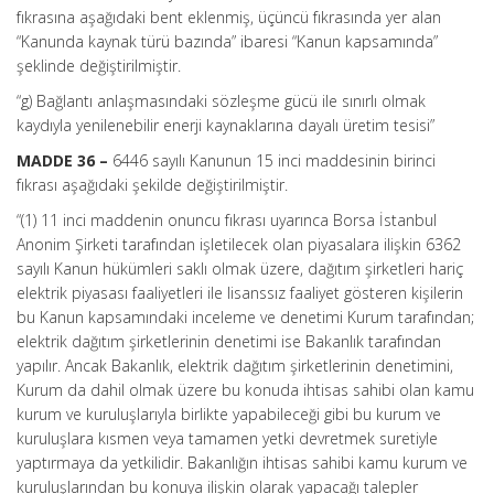
fıkrasına aşağıdaki bent eklenmiş, üçüncü fıkrasında yer alan
“Kanunda kaynak türü bazında” ibaresi “Kanun kapsamında”
şeklinde değiştirilmiştir.
“g) Bağlantı anlaşmasındaki sözleşme gücü ile sınırlı olmak
kaydıyla yenilenebilir enerji kaynaklarına dayalı üretim tesisi”
MADDE 36 –
6446 sayılı Kanunun 15 inci maddesinin birinci
fıkrası aşağıdaki şekilde değiştirilmiştir.
“(1) 11 inci maddenin onuncu fıkrası uyarınca Borsa İstanbul
Anonim Şirketi tarafından işletilecek olan piyasalara ilişkin 6362
sayılı Kanun hükümleri saklı olmak üzere, dağıtım şirketleri hariç
elektrik piyasası faaliyetleri ile lisanssız faaliyet gösteren kişilerin
bu Kanun kapsamındaki inceleme ve denetimi Kurum tarafından;
elektrik dağıtım şirketlerinin denetimi ise Bakanlık tarafından
yapılır. Ancak Bakanlık, elektrik dağıtım şirketlerinin denetimini,
Kurum da dahil olmak üzere bu konuda ihtisas sahibi olan kamu
kurum ve kuruluşlarıyla birlikte yapabileceği gibi bu kurum ve
kuruluşlara kısmen veya tamamen yetki devretmek suretiyle
yaptırmaya da yetkilidir. Bakanlığın ihtisas sahibi kamu kurum ve
kuruluşlarından bu konuya ilişkin olarak yapacağı talepler