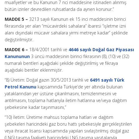
muafiyetler ve bu Kanunun 7 nci maddesine istinaden alınmış
bütün izinler devredilen ruhsatlarda da aynen korunur.”
MADDE 5 –
3213 sayılı Kanunun ek 15 inci maddesinin birinci
fıkrasında yer alan “mücavirdeki sahalara” ibaresi “işletme izni
alanı dışındaki mücavir sahalara yirmi metreye kadar” şeklinde
değiştirilmiştir.
MADDE 6 –
18/4/2001 tarihli ve
4646 sayılı Doğal Gaz Piyasası
Kanununun
3 üncü maddesinin birinci fıkrasının (8), (10) ve (32)
numaralı bentleri aşağıdaki şekilde değiştirilmiş ve fıkraya
aşağıdaki bentler eklenmiştir.
“8) Üretim: Doğal gazın 30/5/2013 tarihli ve
6491 sayılı Türk
Petrol Kanunu
kapsamında Türkiye’de yer altında bulunan
yataklarından yer üstüne çıkarılmasını, temizlenmesini ve
arıtılmasını, toplama hatlarıyla iletim hatlarına ve/veya dağıtım
şebekesine kadar taşınmasını,”
“10) İletim: Üretime mahsus toplama hatları ve dağıtım
şebekeleri haricindeki gaz boru hattı şebekesiyle gerçekleştirilen
veya ihracat lisansı kapsamında yapılan sıvılaştırılmış doğal gaz
(LNG) taşıma faaliyeti haricindeki LNG taşıma vasıtalarıyla