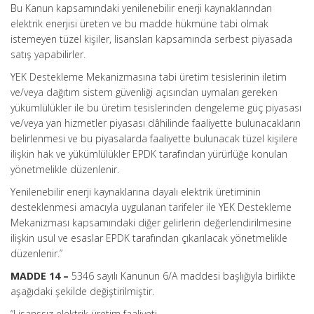
Bu Kanun kapsamındaki yenilenebilir enerji kaynaklarından
elektrik enerjisi üreten ve bu madde hükmüne tabi olmak
istemeyen tüzel kişiler, lisansları kapsamında serbest piyasada
satış yapabilirler.
YEK Destekleme Mekanizmasına tabi üretim tesislerinin iletim
ve/veya dağıtım sistem güvenliği açısından uymaları gereken
yükümlülükler ile bu üretim tesislerinden dengeleme güç piyasası
ve/veya yan hizmetler piyasası dâhilinde faaliyette bulunacakların
belirlenmesi ve bu piyasalarda faaliyette bulunacak tüzel kişilere
ilişkin hak ve yükümlülükler EPDK tarafından yürürlüğe konulan
yönetmelikle düzenlenir.
Yenilenebilir enerji kaynaklarına dayalı elektrik üretiminin
desteklenmesi amacıyla uygulanan tarifeler ile YEK Destekleme
Mekanizması kapsamındaki diğer gelirlerin değerlendirilmesine
ilişkin usul ve esaslar EPDK tarafından çıkarılacak yönetmelikle
düzenlenir.”
MADDE 14 –
5346 sayılı Kanunun 6/A maddesi başlığıyla birlikte
aşağıdaki şekilde değiştirilmiştir.
“Lisanssız elektrik üretim faaliyeti