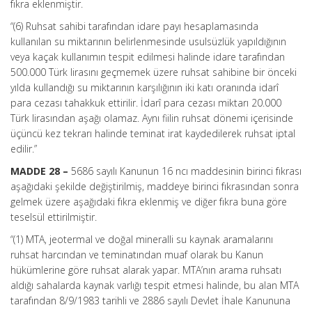
fıkra eklenmiştir.
“(6) Ruhsat sahibi tarafından idare payı hesaplamasında
kullanılan su miktarının belirlenmesinde usulsüzlük yapıldığının
veya kaçak kullanımın tespit edilmesi halinde idare tarafından
500.000 Türk lirasını geçmemek üzere ruhsat sahibine bir önceki
yılda kullandığı su miktarının karşılığının iki katı oranında idarî
para cezası tahakkuk ettirilir. İdarî para cezası miktarı 20.000
Türk lirasından aşağı olamaz. Aynı fiilin ruhsat dönemi içerisinde
üçüncü kez tekrarı halinde teminat irat kaydedilerek ruhsat iptal
edilir.”
MADDE 28 –
5686 sayılı Kanunun 16 ncı maddesinin birinci fıkrası
aşağıdaki şekilde değiştirilmiş, maddeye birinci fıkrasından sonra
gelmek üzere aşağıdaki fıkra eklenmiş ve diğer fıkra buna göre
teselsül ettirilmiştir.
“(1) MTA, jeotermal ve doğal mineralli su kaynak aramalarını
ruhsat harcından ve teminatından muaf olarak bu Kanun
hükümlerine göre ruhsat alarak yapar. MTA’nın arama ruhsatı
aldığı sahalarda kaynak varlığı tespit etmesi halinde, bu alan MTA
tarafından 8/9/1983 tarihli ve 2886 sayılı Devlet İhale Kanununa