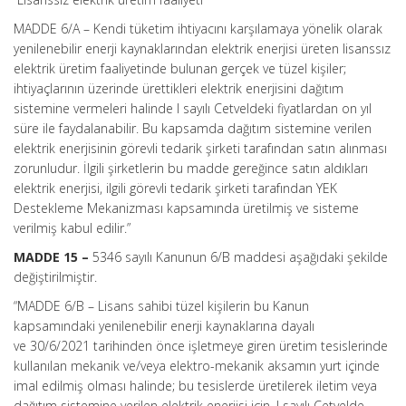
MADDE 6/A –
Kendi tüketim ihtiyacını karşılamaya yönelik olarak
yenilenebilir enerji kaynaklarından elektrik enerjisi üreten lisanssız
elektrik üretim faaliyetinde bulunan gerçek ve tüzel kişiler;
ihtiyaçlarının üzerinde ürettikleri elektrik enerjisini dağıtım
sistemine vermeleri halinde I sayılı Cetveldeki fiyatlardan on yıl
süre ile faydalanabilir. Bu kapsamda dağıtım sistemine verilen
elektrik enerjisinin görevli tedarik şirketi tarafından satın alınması
zorunludur. İlgili şirketlerin bu madde gereğince satın aldıkları
elektrik enerjisi, ilgili görevli tedarik şirketi tarafından YEK
Destekleme Mekanizması kapsamında üretilmiş ve sisteme
verilmiş kabul edilir.”
MADDE 15 –
5346 sayılı Kanunun 6/B maddesi aşağıdaki şekilde
değiştirilmiştir.
“MADDE 6/B –
Lisans sahibi tüzel kişilerin bu Kanun
kapsamındaki yenilenebilir enerji kaynaklarına dayalı
ve 30/6/2021 tarihinden önce işletmeye giren üretim tesislerinde
kullanılan mekanik ve/veya elektro-mekanik aksamın yurt içinde
imal edilmiş olması halinde; bu tesislerde üretilerek iletim veya
dağıtım sistemine verilen elektrik enerjisi için, I sayılı Cetvelde