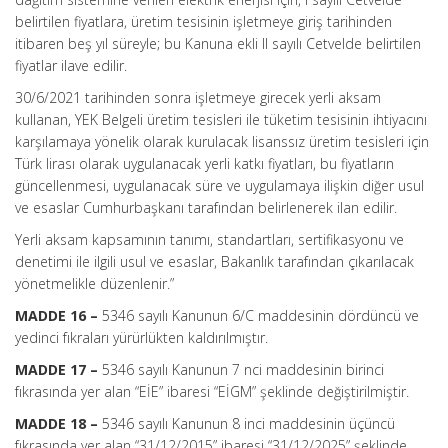
belirtilen fiyatlara, üretim tesisinin işletmeye giriş tarihinden
itibaren beş yıl süreyle; bu Kanuna ekli II sayılı Cetvelde belirtilen
fiyatlar ilave edilir.
30/6/2021 tarihinden sonra işletmeye girecek yerli aksam
kullanan, YEK Belgeli üretim tesisleri ile tüketim tesisinin ihtiyacını
karşılamaya yönelik olarak kurulacak lisanssız üretim tesisleri için
Türk lirası olarak uygulanacak yerli katkı fiyatları, bu fiyatların
güncellenmesi, uygulanacak süre ve uygulamaya ilişkin diğer usul
ve esaslar Cumhurbaşkanı tarafından belirlenerek ilan edilir.
Yerli aksam kapsamının tanımı, standartları, sertifikasyonu ve
denetimi ile ilgili usul ve esaslar, Bakanlık tarafından çıkarılacak
yönetmelikle düzenlenir.”
MADDE 16 –
5346 sayılı Kanunun 6/C maddesinin dördüncü ve
yedinci fıkraları yürürlükten kaldırılmıştır.
MADDE 17 –
5346 sayılı Kanunun 7 nci maddesinin birinci
fıkrasında yer alan “EİE” ibaresi “EİGM” şeklinde değiştirilmiştir.
MADDE 18 –
5346 sayılı Kanunun 8 inci maddesinin üçüncü
fıkrasında yer alan “31/12/2015” ibaresi “31/12/2025” şeklinde,