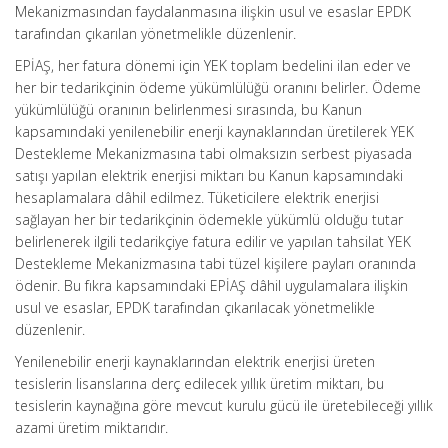
Mekanizmasından faydalanmasına ilişkin usul ve esaslar EPDK
tarafından çıkarılan yönetmelikle düzenlenir.
EPİAŞ, her fatura dönemi için YEK toplam bedelini ilan eder ve
her bir tedarikçinin ödeme yükümlülüğü oranını belirler. Ödeme
yükümlülüğü oranının belirlenmesi sırasında, bu Kanun
kapsamındaki yenilenebilir enerji kaynaklarından üretilerek YEK
Destekleme Mekanizmasına tabi olmaksızın serbest piyasada
satışı yapılan elektrik enerjisi miktarı bu Kanun kapsamındaki
hesaplamalara dâhil edilmez. Tüketicilere elektrik enerjisi
sağlayan her bir tedarikçinin ödemekle yükümlü olduğu tutar
belirlenerek ilgili tedarikçiye fatura edilir ve yapılan tahsilat YEK
Destekleme Mekanizmasına tabi tüzel kişilere payları oranında
ödenir. Bu fıkra kapsamındaki EPİAŞ dâhil uygulamalara ilişkin
usul ve esaslar, EPDK tarafından çıkarılacak yönetmelikle
düzenlenir.
Yenilenebilir enerji kaynaklarından elektrik enerjisi üreten
tesislerin lisanslarına derç edilecek yıllık üretim miktarı, bu
tesislerin kaynağına göre mevcut kurulu gücü ile üretebileceği yıllık
azami üretim miktarıdır.