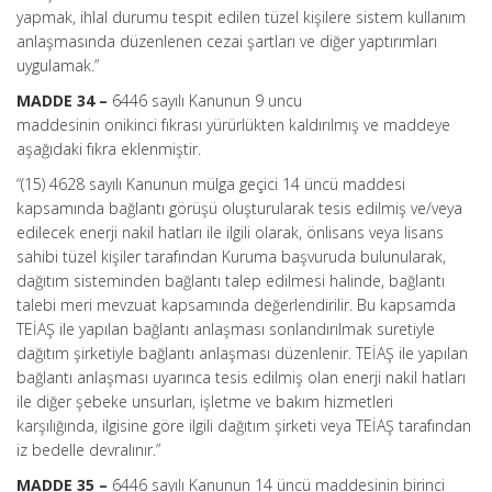
yapmak, ihlal durumu tespit edilen tüzel kişilere sistem kullanım
anlaşmasında düzenlenen cezai şartları ve diğer yaptırımları
uygulamak.”
MADDE 34 –
6446 sayılı Kanunun 9 uncu
maddesinin onikinci fıkrası yürürlükten kaldırılmış ve maddeye
aşağıdaki fıkra eklenmiştir.
“(15) 4628 sayılı Kanunun mülga geçici 14 üncü maddesi
kapsamında bağlantı görüşü oluşturularak tesis edilmiş ve/veya
edilecek enerji nakil hatları ile ilgili olarak, önlisans veya lisans
sahibi tüzel kişiler tarafından Kuruma başvuruda bulunularak,
dağıtım sisteminden bağlantı talep edilmesi halinde, bağlantı
talebi meri mevzuat kapsamında değerlendirilir. Bu kapsamda
TEİAŞ ile yapılan bağlantı anlaşması sonlandırılmak suretiyle
dağıtım şirketiyle bağlantı anlaşması düzenlenir. TEİAŞ ile yapılan
bağlantı anlaşması uyarınca tesis edilmiş olan enerji nakil hatları
ile diğer şebeke unsurları, işletme ve bakım hizmetleri
karşılığında, ilgisine göre ilgili dağıtım şirketi veya TEİAŞ tarafından
iz bedelle devralınır.”
MADDE 35 –
6446 sayılı Kanunun 14 üncü maddesinin birinci