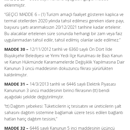
eklenmiştir.
“GEÇİCİ MADDE 6 –
(1) Turizm amaçlı faaliyet gösteren kaplıca ve
termal otellerden 2020 yılında tahsil edilmesi gereken idare payı,
başvuru şartı aranmaksızın 20/12/2021 tarihine kadar ertelenir.
Bu alacaklar ertelenen süre sonunda herhangi bir zam veya faiz
uygulanmadan tahsil edilir, tahsil edilmiş olanlar iade edilmez.”
MADDE 30 –
12/11/2012 tarihli ve 6360 sayılı On Dört İlde
Büyükşehir Belediyesi ve Yirmi Yedi İlçe Kurulması ile Bazı Kanun
ve Kanun Hükmünde Kararnamelerde Değişiklik Yapılmasına Dair
Kanunun 3 üncü maddesinin dokuzuncu fıkrası yürürlükten
kaldırılmıştır.
MADDE 31 –
14/3/2013 tarihli ve 6446 sayılı Elektrik Piyasası
Kanununun 3 üncü maddesinin birinci fıkrasının (tt) bendi
aşağıdaki şekilde değiştirilmiştir.
“tt) Dağıtım şebekesi: Tüketicilerin iç tesisatını ve üreticilerin şalt
sahasını dağıtım sistemine bağlamak üzere tesis edilen bağlantı
hatları hariç dağıtım tesisini,”
MADDE 32 –
6446 sayılı Kanunun 5 inci maddesinin üçüncü