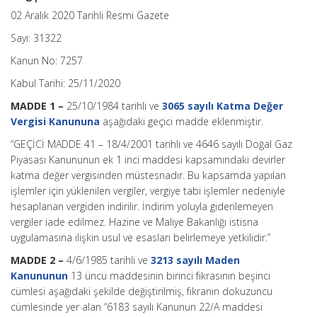
02 Aralık 2020 Tarihli Resmi Gazete
Sayı: 31322
Kanun No: 7257
Kabul Tarihi: 25/11/2020
MADDE 1 –
25/10/1984 tarihli ve
3065 sayılı Katma Değer
Vergisi Kanununa
aşağıdaki geçici madde eklenmiştir.
“GEÇİCİ MADDE 41 –
18/4/2001 tarihli ve 4646 sayılı Doğal Gaz
Piyasası Kanununun ek 1 inci maddesi kapsamındaki devirler
katma değer vergisinden müstesnadır. Bu kapsamda yapılan
işlemler için yüklenilen vergiler, vergiye tabi işlemler nedeniyle
hesaplanan vergiden indirilir. İndirim yoluyla giderilemeyen
vergiler iade edilmez. Hazine ve Maliye Bakanlığı istisna
uygulamasına ilişkin usul ve esasları belirlemeye yetkilidir.”
MADDE 2 –
4/6/1985 tarihli ve
3213 sayılı Maden
Kanununun
13 üncü maddesinin birinci fıkrasının beşinci
cümlesi aşağıdaki şekilde değiştirilmiş, fıkranın dokuzuncu
cümlesinde yer alan “6183 sayılı Kanunun 22/A maddesi