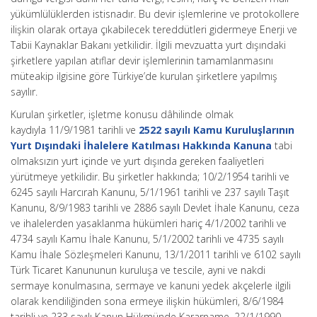
yükümlülüklerden istisnadır. Bu devir işlemlerine ve protokollere
ilişkin olarak ortaya çıkabilecek tereddütleri gidermeye Enerji ve
Tabii Kaynaklar Bakanı yetkilidir. İlgili mevzuatta yurt dışındaki
şirketlere yapılan atıflar devir işlemlerinin tamamlanmasını
müteakip ilgisine göre Türkiye’de kurulan şirketlere yapılmış
sayılır.
Kurulan şirketler, işletme konusu dâhilinde olmak
kaydıyla 11/9/1981 tarihli ve
2522 sayılı Kamu Kuruluşlarının
Yurt Dışındaki İhalelere Katılması Hakkında Kanuna
tabi
olmaksızın yurt içinde ve yurt dışında gereken faaliyetleri
yürütmeye yetkilidir. Bu şirketler hakkında; 10/2/1954 tarihli ve
6245 sayılı Harcırah Kanunu, 5/1/1961 tarihli ve 237 sayılı Taşıt
Kanunu, 8/9/1983 tarihli ve 2886 sayılı Devlet İhale Kanunu, ceza
ve ihalelerden yasaklanma hükümleri hariç 4/1/2002 tarihli ve
4734 sayılı Kamu İhale Kanunu, 5/1/2002 tarihli ve 4735 sayılı
Kamu İhale Sözleşmeleri Kanunu, 13/1/2011 tarihli ve 6102 sayılı
Türk Ticaret Kanununun kuruluşa ve tescile, ayni ve nakdi
sermaye konulmasına, sermaye ve kanuni yedek akçelerle ilgili
olarak kendiliğinden sona ermeye ilişkin hükümleri, 8/6/1984
tarihli ve 233 sayılı Kanun Hükmünde Kararname, 22/1/1990