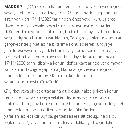
MADDE 7 –
(1) Şirketlerin kanuni temsilcileri, ortakları ya da şirket
veya şirketin ortakları adına geçici 93 üncü madde kapsamına
giren varlıkları 17/11/2020 tarihinden önce yetkili kuruluşlarca
düzenlenen bir vekalet veya temsil sözleşmesine istinaden
değerlendirmeye yetkili olanların, bu tarih itibarıyla sahip oldukları
ve yurt dışında bulunan varlıklarının, Tebliğde yapılan açıklamalar
çerçevesinde şirket adına bildirime konu edilerek Türkiye’ye
getirilmesi veya Türkiye’deki banka veya aracı kurumlarda açılacak
bir hesaba transfer edilmesi ya da Türkiye’de bulunan ancak
17/11/2020 tarihi itibarıyla kanuni defter kayıtlarında yer almayan
varlıklarının Tebliğde yapılan açıklamalar çerçevesinde şirket
adına bildirilmek suretiyle Kanun hükümlerinden
yararlanılabilmesi mümkündür.
(2) Şirket veya şirket ortaklarına ait olduğu halde şirketin kanuni
temsilcileri, ortakları veya vekilleri dışındaki kişilerce tasarruf
edilen varlıklar, söz konusu madde hükümleri çerçevesinde şirket
adına bildirime konu edilerek madde hükmünden
yararlanılabilecektir. Ayrıca, gerçek kişilere ait olduğu halde bu
kişilerin ortağı veya kanuni temsilcisi oldukları yurt dışındaki