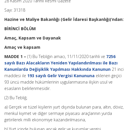
28 Kasım 2020 Tarihli Resmi Gazete
Sayı: 31318
Hazine ve Maliye Bakanlığı (Gelir İdaresi Başkanlığı)’ndan:
BİRİNCİ BÖLÜM
Amaç, Kapsam ve Dayanak
Amaç ve kapsam
MADDE 1 –
(1) Bu Tebliğin amacı, 11/11/2020 tarihli ve
7256
sayılı Bazı Alacakların Yeniden Yapılandırılması ile Bazı
Kanunlarda Değişiklik Yapılması Hakkında Kanunun
21 inci
maddesi ile
193 sayılı Gelir Vergisi Kanununa
eklenen geçici
93 üncü madde hükümlerinin uygulanmasına ilişkin usul ve
esasların belirlenmesidir.
(2) Bu Tebliğ;
a) Gerçek ve tüzel kişilerin yurt dışında bulunan para, altın, döviz,
menkul kıymet ve diğer sermaye piyasası araçlarının yurda
getirilerek milli ekonomiye kazandırılmasına,
b) Yurt içinde bulunan ancak gelir ve kurumlar vergisi