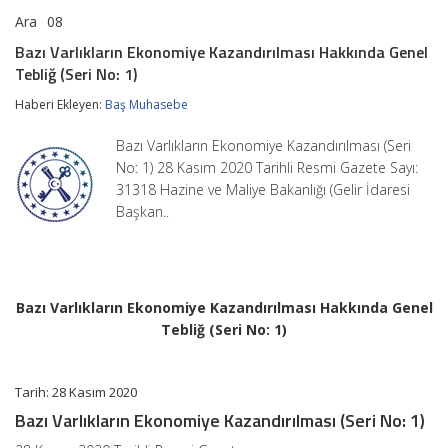
Ara
08
Bazı
yorumlar kapalı
Varlıkların
Bazı Varlıkların Ekonomiye Kazandırılması Hakkında Genel
Ekonomiye
Tebliğ (Seri No: 1)
Kazandırılması
Hakkında
Haberi Ekleyen:
Baş Muhasebe
Genel
Tebliğ
(Seri
Bazı Varlıkların Ekonomiye Kazandırılması (Seri
No:
No: 1) 28 Kasım 2020 Tarihli Resmi Gazete Sayı:
1)
31318 Hazine ve Maliye Bakanlığı (Gelir İdaresi
için
Başkan..
Bazı Varlıkların Ekonomiye Kazandırılması Hakkında Genel
Tebliğ (Seri No: 1)
Tarih: 28 Kasım 2020
Bazı Varlıkların Ekonomiye Kazandırılması (Seri No: 1)