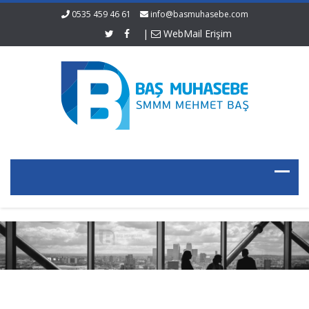
0535 459 46 61
info@basmuhasebe.com
|
WebMail Erişim