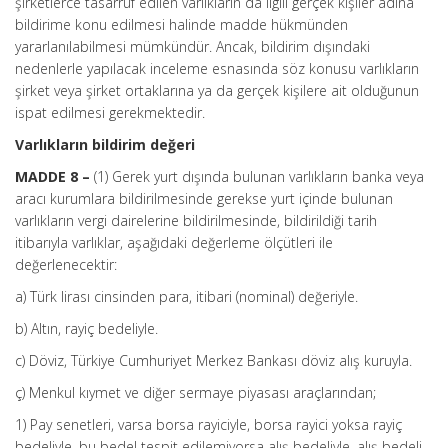
şirketlerce tasarruf edilen varlıkların da ilgili gerçek kişiler adına
bildirime konu edilmesi halinde madde hükmünden
yararlanılabilmesi mümkündür. Ancak, bildirim dışındaki
nedenlerle yapılacak inceleme esnasında söz konusu varlıkların
şirket veya şirket ortaklarına ya da gerçek kişilere ait olduğunun
ispat edilmesi gerekmektedir.
Varlıkların bildirim değeri
MADDE 8 –
(1) Gerek yurt dışında bulunan varlıkların banka veya
aracı kurumlara bildirilmesinde gerekse yurt içinde bulunan
varlıkların vergi dairelerine bildirilmesinde, bildirildiği tarih
itibarıyla varlıklar, aşağıdaki değerleme ölçütleri ile
değerlenecektir:
a) Türk lirası cinsinden para, itibari (nominal) değeriyle.
b) Altın, rayiç bedeliyle.
c) Döviz, Türkiye Cumhuriyet Merkez Bankası döviz alış kuruyla.
ç) Menkul kıymet ve diğer sermaye piyasası araçlarından;
1) Pay senetleri, varsa borsa rayiciyle, borsa rayici yoksa rayiç
bedeliyle, bu bedel tespit edilemiyorsa alış bedeliyle, alış bedeli