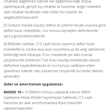
ortaklara dağıtılması halinde kar dağıtımına bağlı stopaj
yapılmayacak, gerçek kişi ortaklar ile kurumlar vergisi mükellefi
olan ortaklar tarafından elde edilen bu tutarlar da
vergilendirilmeyecektir.
(5) Serbest meslek kazanç defteri ile işletme hesabı esasına göre
defter tutan mükellefler, söz konusu kıymetleri defterlerinde
ayrıca gösterebileceklerdir.
(6) Bildirilen varlıklar, 213 sayılı Kanun uyarınca defter tutan
mükelleflerce, banka veya aracı kurumlara ya da vergi dairelerine
bildirildiği tarih itibarıyla, 8 inci maddede yer alan esaslar
çerçevesinde belirlenen Türk lirası karşılığı bedelleriyle, kanuni
defterlere kaydedilebilecek ve söz konusu varlıkların elden
çıkarılması halinde satış kazancının tespitinde bu bedel dikkate
alınacaktır.
Gider ve amortisman uygulaması
MADDE 10 –
(1) Bildirim konusu yapılarak kanuni defter
kayıtlarına intikal ettirilen taşınmazlar hakkında 213 sayılı
Kanunda yer alan amortismanlara ilişkin hükümler
uygulanmayacaktır.