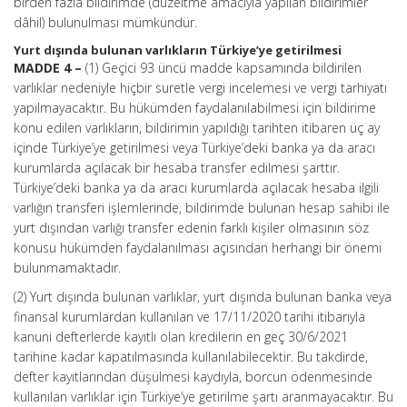
birden fazla bildirimde (düzeltme amacıyla yapılan bildirimler
dâhil) bulunulması mümkündür.
Yurt dışında bulunan varlıkların Türkiye’ye getirilmesi
MADDE 4 –
(1) Geçici 93 üncü madde kapsamında bildirilen
varlıklar nedeniyle hiçbir suretle vergi incelemesi ve vergi tarhiyatı
yapılmayacaktır. Bu hükümden faydalanılabilmesi için bildirime
konu edilen varlıkların, bildirimin yapıldığı tarihten itibaren üç ay
içinde Türkiye’ye getirilmesi veya Türkiye’deki banka ya da aracı
kurumlarda açılacak bir hesaba transfer edilmesi şarttır.
Türkiye’deki banka ya da aracı kurumlarda açılacak hesaba ilgili
varlığın transferi işlemlerinde, bildirimde bulunan hesap sahibi ile
yurt dışından varlığı transfer edenin farklı kişiler olmasının söz
konusu hükümden faydalanılması açısından herhangi bir önemi
bulunmamaktadır.
(2) Yurt dışında bulunan varlıklar, yurt dışında bulunan banka veya
finansal kurumlardan kullanılan ve 17/11/2020 tarihi itibarıyla
kanuni defterlerde kayıtlı olan kredilerin en geç 30/6/2021
tarihine kadar kapatılmasında kullanılabilecektir. Bu takdirde,
defter kayıtlarından düşülmesi kaydıyla, borcun ödenmesinde
kullanılan varlıklar için Türkiye’ye getirilme şartı aranmayacaktır. Bu