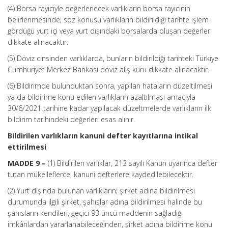
(4) Borsa rayiciyle değerlenecek varlıkların borsa rayicinin
belirlenmesinde, söz konusu varlıkların bildirildiği tarihte işlem
gördüğü yurt içi veya yurt dışındaki borsalarda oluşan değerler
dikkate alınacaktır.
(5) Döviz cinsinden varlıklarda, bunların bildirildiği tarihteki Türkiye
Cumhuriyet Merkez Bankası döviz alış kuru dikkate alınacaktır.
(6) Bildirimde bulunduktan sonra, yapılan hataların düzeltilmesi
ya da bildirime konu edilen varlıkların azaltılması amacıyla
30/6/2021 tarihine kadar yapılacak düzeltmelerde varlıkların ilk
bildirim tarihindeki değerleri esas alınır.
Bildirilen varlıkların kanuni defter kayıtlarına intikal
ettirilmesi
MADDE 9 –
(1) Bildirilen varlıklar, 213 sayılı Kanun uyarınca defter
tutan mükelleflerce, kanuni defterlere kaydedilebilecektir.
(2) Yurt dışında bulunan varlıkların; şirket adına bildirilmesi
durumunda ilgili şirket, şahıslar adına bildirilmesi halinde bu
şahısların kendileri, geçici 93 üncü maddenin sağladığı
imkânlardan yararlanabileceğinden, şirket adına bildirime konu