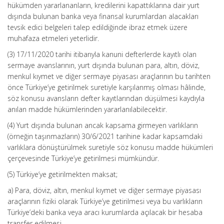
hükümden yararlananların, kredilerini kapattıklarına dair yurt
dışında bulunan banka veya finansal kurumlardan alacakları
tevsik edici belgeleri talep edildiğinde ibraz etmek üzere
muhafaza etmeleri yeterlidir.
(3) 17/11/2020 tarihi itibarıyla kanuni defterlerde kayıtlı olan
sermaye avanslarının, yurt dışında bulunan para, altın, döviz,
menkul kıymet ve diğer sermaye piyasası araçlarının bu tarihten
önce Türkiye’ye getirilmek suretiyle karşılanmış olması hâlinde,
söz konusu avansların defter kayıtlarından düşülmesi kaydıyla
anılan madde hükümlerinden yararlanılabilecektir.
(4) Yurt dışında bulunan ancak kapsama girmeyen varlıkların
(örneğin taşınmazların) 30/6/2021 tarihine kadar kapsamdaki
varlıklara dönüştürülmek suretiyle söz konusu madde hükümleri
çerçevesinde Türkiye’ye getirilmesi mümkündür.
(5) Türkiye’ye getirilmekten maksat;
a) Para, döviz, altın, menkul kıymet ve diğer sermaye piyasası
araçlarının fiziki olarak Türkiye’ye getirilmesi veya bu varlıkların
Türkiye’deki banka veya aracı kurumlarda açılacak bir hesaba
transfer edilmesi,