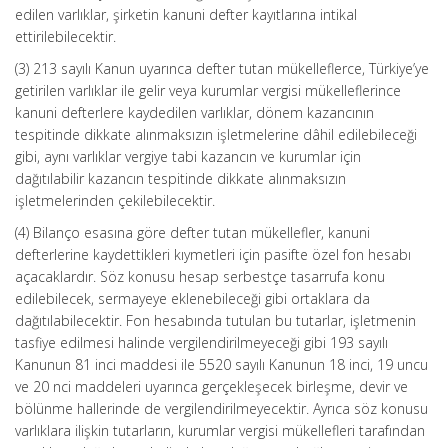
edilen varlıklar, şirketin kanuni defter kayıtlarına intikal
ettirilebilecektir.
(3) 213 sayılı Kanun uyarınca defter tutan mükelleflerce, Türkiye’ye
getirilen varlıklar ile gelir veya kurumlar vergisi mükelleflerince
kanuni defterlere kaydedilen varlıklar, dönem kazancının
tespitinde dikkate alınmaksızın işletmelerine dâhil edilebileceği
gibi, aynı varlıklar vergiye tabi kazancın ve kurumlar için
dağıtılabilir kazancın tespitinde dikkate alınmaksızın
işletmelerinden çekilebilecektir.
(4) Bilanço esasına göre defter tutan mükellefler, kanuni
defterlerine kaydettikleri kıymetleri için pasifte özel fon hesabı
açacaklardır. Söz konusu hesap serbestçe tasarrufa konu
edilebilecek, sermayeye eklenebileceği gibi ortaklara da
dağıtılabilecektir. Fon hesabında tutulan bu tutarlar, işletmenin
tasfiye edilmesi halinde vergilendirilmeyeceği gibi 193 sayılı
Kanunun 81 inci maddesi ile 5520 sayılı Kanunun 18 inci, 19 uncu
ve 20 nci maddeleri uyarınca gerçekleşecek birleşme, devir ve
bölünme hallerinde de vergilendirilmeyecektir. Ayrıca söz konusu
varlıklara ilişkin tutarların, kurumlar vergisi mükellefleri tarafından