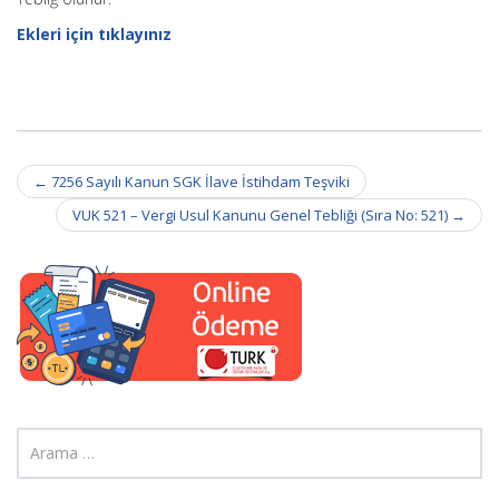
Ekleri için tıklayınız
Post
←
7256 Sayılı Kanun SGK İlave İstihdam Teşviki
navigation
VUK 521 – Vergi Usul Kanunu Genel Tebliği (Sıra No: 521)
→