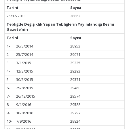
Tarihi
Sayısı
25/12/2013
28862
Tebliğde Değişiklik Yapan Tebliğlerin Yayımlandığı Resmî
Gazete’nin
Tarihi
Sayısı
1-
26/3/2014
28953
2-
25/7/2014
29071
3-
3/1/2015
29225
4-
12/3/2015
29293
5-
30/5/2015
29371
6-
29/8/2015
29460
7-
26/12/2015
29574
8-
9/1/2016
29588
9-
10/8/2016
29797
10-
7/9/2016
29824