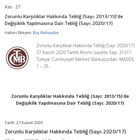
Kas
27
Zorunlu
yorumlar kapalı
Karşılıklar
Zorunlu Karşılıklar Hakkında Tebliğ (Sayı: 2013/15)’de
Hakkında
Değişiklik Yapılmasına Dair Tebliğ (Sayı: 2020/17)
Tebliğ
(Sayı:
Haberi Ekleyen:
Baş Muhasebe
2013/15)’de
Değişiklik
Yapılmasına
Zorunlu Karşılıklar Hakkında Tebliğ (Sayı: 2020/17)
Dair
27 Kasım 2020 Tarihli Resmi Gazete Sayı: 31317
Tebliğ
Türkiye Cumhuriyet Merkez Bankasından: MADDE
(Sayı:
2020/17)
1 – 25…
için
Zorunlu Karşılıklar Hakkında Tebliğ (Sayı: 2013/15)’de
Değişiklik Yapılmasına Dair Tebliğ (Sayı: 2020/17)
Tarih: 27 Kasım 2020
Zorunlu Karşılıklar Hakkında Tebliğ (Sayı: 2020/17)