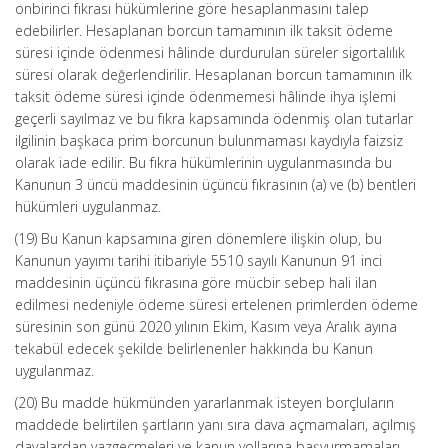
onbirinci fıkrası hükümlerine göre hesaplanmasını talep
edebilirler. Hesaplanan borcun tamamının ilk taksit ödeme
süresi içinde ödenmesi hâlinde durdurulan süreler sigortalılık
süresi olarak değerlendirilir. Hesaplanan borcun tamamının ilk
taksit ödeme süresi içinde ödenmemesi hâlinde ihya işlemi
geçerli sayılmaz ve bu fıkra kapsamında ödenmiş olan tutarlar
ilgilinin başkaca prim borcunun bulunmaması kaydıyla faizsiz
olarak iade edilir. Bu fıkra hükümlerinin uygulanmasında bu
Kanunun 3 üncü maddesinin üçüncü fıkrasının (a) ve (b) bentleri
hükümleri uygulanmaz.
(19) Bu Kanun kapsamına giren dönemlere ilişkin olup, bu
Kanunun yayımı tarihi itibariyle 5510 sayılı Kanunun 91 inci
maddesinin üçüncü fıkrasına göre mücbir sebep hali ilan
edilmesi nedeniyle ödeme süresi ertelenen primlerden ödeme
süresinin son günü 2020 yılının Ekim, Kasım veya Aralık ayına
tekabül edecek şekilde belirlenenler hakkında bu Kanun
uygulanmaz.
(20) Bu madde hükmünden yararlanmak isteyen borçluların
maddede belirtilen şartların yanı sıra dava açmamaları, açılmış
davalardan vazgeçmeleri ve kanun yollarına başvurmamaları