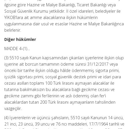
ilgisine göre Hazine ve Maliye Bakanlığı, Ticaret Bakanlığı veya
Sosyal Güvenlik Kurumu yetkilidir. İl özel idareleri, belediyeler ile
YİKOB’lara ait amme alacaklarına ilişkin hükümlerin
uygulanmasına dair usul ve esaslar Hazine ve Maliye Bakanlığınca
belirlenir.
Diğer hükümler
MADDE 4-(1)…
(3) 5510 sayılı Kanun kapsamından çıkarılan işyerlerine ilişkin olup
işyerine ait borcun tamamının ödeme süresi 31/12/2017 veya
önceki bir tarihe ilişkin olduğu hâlde ödenmemiş sigorta primi,
işsizlik sigortası primi, sosyal güvenlik destek primi ve idari para
cezası asılları toplamı 100 Türk lirasını aşmayan alacaklar ile
tutarına bakılmaksızın bu alacaklara bağlı gecikme cezası ve
gecikme zammı gibi fer’ilerinin ve aslı ödenmiş olan fer’i
alacaklardan tutarı 200 Türk lirasını aşmayanların tahsilinden
vazgeçilir.
(4) İşverenlerin ve üçüncü şahısların, 5510 sayılı Kanunun 14 üncü,
21 inci, 23 üncü, 39 uncu ve 76 ncı maddeleri, 17/7/1964 tarihli ve