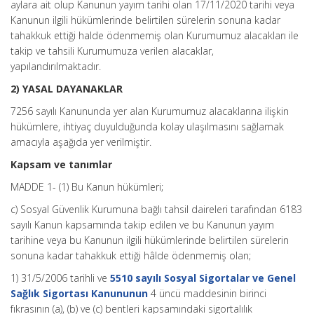
aylara ait olup Kanunun yayım tarihi olan 17/11/2020 tarihi veya
Kanunun ilgili hükümlerinde belirtilen sürelerin sonuna kadar
tahakkuk ettiği halde ödenmemiş olan Kurumumuz alacakları ile
takip ve tahsili Kurumumuza verilen alacaklar,
yapılandırılmaktadır.
2) YASAL DAYANAKLAR
7256 sayılı Kanununda yer alan Kurumumuz alacaklarına ilişkin
hükümlere, ihtiyaç duyulduğunda kolay ulaşılmasını sağlamak
amacıyla aşağıda yer verilmiştir.
Kapsam ve tanımlar
MADDE 1- (1) Bu Kanun hükümleri;
c) Sosyal Güvenlik Kurumuna bağlı tahsil daireleri tarafından 6183
sayılı Kanun kapsamında takip edilen ve bu Kanunun yayım
tarihine veya bu Kanunun ilgili hükümlerinde belirtilen sürelerin
sonuna kadar tahakkuk ettiği hâlde ödenmemiş olan;
1) 31/5/2006 tarihli ve
5510 sayılı Sosyal Sigortalar ve Genel
Sağlık Sigortası Kanununun
4 üncü maddesinin birinci
fıkrasının (a), (b) ve (c) bentleri kapsamındaki sigortalılık