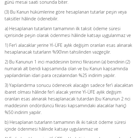
günü mesai saati sonunda biter.
(3) Bu Kanun hükümlerine göre hesaplanan tutarlar peşin veya
taksitler hâlinde ödenebilir.
a) Hesaplanan tutarların tamamının ilk taksit ödeme süresi
içerisinde peşin olarak ödenmesi hâlinde katsayı uygulanmaz ve
1) Fer’i alacaklar yerine Yİ-ÜFE aylık değişim oranları esas alınarak
hesaplanacak tutarların %90’ının tahsilinden vazgeçilir.
2) Bu Kanunun 1 inci maddesinin birinci fıkrasının (a) bendinin (2)
numaralı alt bendi kapsamında olan ve bu Kanun kapsamında
yapılandırılan idari para cezalarından %25 indirim yapılır.
3) Yapılandırma sonucu ödenecek alacağın sadece fer’i alacaktan
ibaret olması hâlinde fer’i alacak yerine Yİ-ÜFE aylık değişim
oranları esas alınarak hesaplanacak tutardan (bu Kanunun 2 nci
maddesinin ondördüncü fıkrası kapsamındaki alacaklar hariç)
%50 indirim yapılır.
b) Hesaplanan tutarların tamamının ilk iki taksit ödeme süresi
içinde ödenmesi hâlinde katsayı uygulanmaz ve