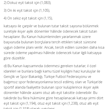
2) Dokuz eşit taksit için (1,083),
3) On iki eşit taksit için (1,105),
4) On sekiz eşit taksit için (1,15),
katsayısı ile çarpılır ve bulunan tutar taksit sayısına bölünmek
suretiyle ikişer aylık dönemler hâlinde ödenecek taksit tutarı
hesaplanır. Bu Kanun hükümlerinden yararlanmak üzere
başvuruda bulunan borçlulara tercih ettikleri taksit süresine
uygun ödeme planı verilir. Ancak, tercih edilen süreden daha kısa
sürede ödeme yapılması hâlinde ödenecek tutar ilgili katsayıya
göre düzeltilir.
d) Bu Kanun kapsamında ödenmesi gereken tutarlar; il özel
idareleri ve bunlara bağlı kamu tüzel kişiliğini haiz kuruluşlar ile
Gençlik ve Spor Bakanlığı, Türkiye Futbol Federasyonu ve
bağımsız spor federasyonlarına tescil edilmiş olan ve Türkiye’de
sportif alanda faaliyette bulunan spor kulüplerince ikişer aylık
dönemler hâlinde azami otuz altı eşit taksitte ödenebilir. Bu
takdirde bu fıkra hükmüne göre hesaplanacak katsayı yirmi dört
eşit taksit için (1,194), otuz eşit taksit için (1,238), otuz altı eşit
taksit için (1,318) olarak uygulanır.