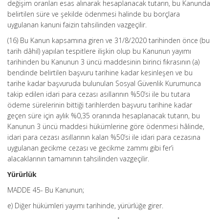
değişim oranları esas alınarak hesaplanacak tutarın, bu Kanunda
belirtilen süre ve şekilde ödenmesi halinde bu borçlara
uygulanan kanuni faizin tahsilinden vazgeçilir.
(16) Bu Kanun kapsamına giren ve 31/8/2020 tarihinden önce (bu
tarih dâhil) yapılan tespitlere ilişkin olup bu Kanunun yayımı
tarihinden bu Kanunun 3 üncü maddesinin birinci fıkrasının (a)
bendinde belirtilen başvuru tarihine kadar kesinleşen ve bu
tarihe kadar başvuruda bulunulan Sosyal Güvenlik Kurumunca
takip edilen idari para cezası asıllarının %50’si ile bu tutara
ödeme sürelerinin bittiği tarihlerden başvuru tarihine kadar
geçen süre için aylık %0,35 oranında hesaplanacak tutarın, bu
Kanunun 3 üncü maddesi hükümlerine göre ödenmesi hâlinde,
idari para cezası asıllarının kalan %50’si ile idari para cezasına
uygulanan gecikme cezası ve gecikme zammı gibi fer’i
alacaklarının tamamının tahsilinden vazgeçilir.
Yürürlük
MADDE 45- Bu Kanunun;
e) Diğer hükümleri yayımı tarihinde, yürürlüğe girer.