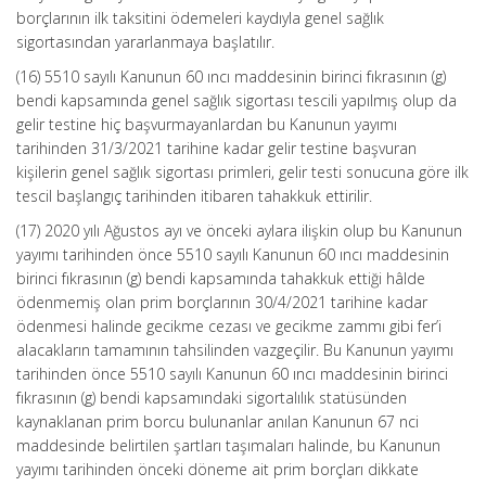
borçlarının ilk taksitini ödemeleri kaydıyla genel sağlık
sigortasından yararlanmaya başlatılır.
(16) 5510 sayılı Kanunun 60 ıncı maddesinin birinci fıkrasının (g)
bendi kapsamında genel sağlık sigortası tescili yapılmış olup da
gelir testine hiç başvurmayanlardan bu Kanunun yayımı
tarihinden 31/3/2021 tarihine kadar gelir testine başvuran
kişilerin genel sağlık sigortası primleri, gelir testi sonucuna göre ilk
tescil başlangıç tarihinden itibaren tahakkuk ettirilir.
(17) 2020 yılı Ağustos ayı ve önceki aylara ilişkin olup bu Kanunun
yayımı tarihinden önce 5510 sayılı Kanunun 60 ıncı maddesinin
birinci fıkrasının (g) bendi kapsamında tahakkuk ettiği hâlde
ödenmemiş olan prim borçlarının 30/4/2021 tarihine kadar
ödenmesi halinde gecikme cezası ve gecikme zammı gibi fer’i
alacakların tamamının tahsilinden vazgeçilir. Bu Kanunun yayımı
tarihinden önce 5510 sayılı Kanunun 60 ıncı maddesinin birinci
fıkrasının (g) bendi kapsamındaki sigortalılık statüsünden
kaynaklanan prim borcu bulunanlar anılan Kanunun 67 nci
maddesinde belirtilen şartları taşımaları halinde, bu Kanunun
yayımı tarihinden önceki döneme ait prim borçları dikkate