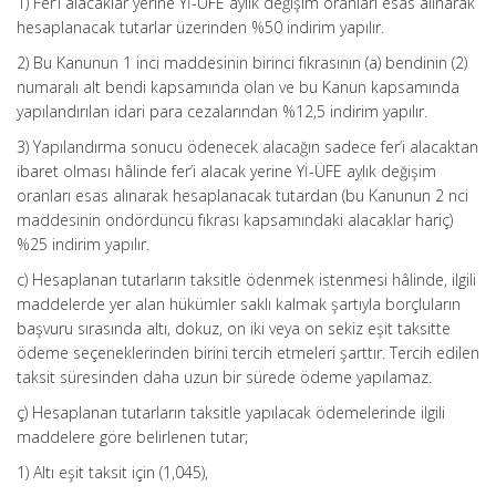
1) Fer’i alacaklar yerine Yİ-ÜFE aylık değişim oranları esas alınarak
hesaplanacak tutarlar üzerinden %50 indirim yapılır.
2) Bu Kanunun 1 inci maddesinin birinci fıkrasının (a) bendinin (2)
numaralı alt bendi kapsamında olan ve bu Kanun kapsamında
yapılandırılan idari para cezalarından %12,5 indirim yapılır.
3) Yapılandırma sonucu ödenecek alacağın sadece fer’i alacaktan
ibaret olması hâlinde fer’i alacak yerine Yİ-ÜFE aylık değişim
oranları esas alınarak hesaplanacak tutardan (bu Kanunun 2 nci
maddesinin ondördüncü fıkrası kapsamındaki alacaklar hariç)
%25 indirim yapılır.
c) Hesaplanan tutarların taksitle ödenmek istenmesi hâlinde, ilgili
maddelerde yer alan hükümler saklı kalmak şartıyla borçluların
başvuru sırasında altı, dokuz, on iki veya on sekiz eşit taksitte
ödeme seçeneklerinden birini tercih etmeleri şarttır. Tercih edilen
taksit süresinden daha uzun bir sürede ödeme yapılamaz.
ç) Hesaplanan tutarların taksitle yapılacak ödemelerinde ilgili
maddelere göre belirlenen tutar;
1) Altı eşit taksit için (1,045),