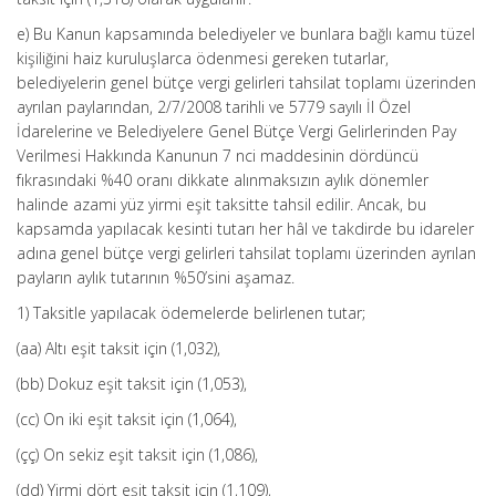
e) Bu Kanun kapsamında belediyeler ve bunlara bağlı kamu tüzel
kişiliğini haiz kuruluşlarca ödenmesi gereken tutarlar,
belediyelerin genel bütçe vergi gelirleri tahsilat toplamı üzerinden
ayrılan paylarından, 2/7/2008 tarihli ve 5779 sayılı İl Özel
İdarelerine ve Belediyelere Genel Bütçe Vergi Gelirlerinden Pay
Verilmesi Hakkında Kanunun 7 nci maddesinin dördüncü
fıkrasındaki %40 oranı dikkate alınmaksızın aylık dönemler
halinde azami yüz yirmi eşit taksitte tahsil edilir. Ancak, bu
kapsamda yapılacak kesinti tutarı her hâl ve takdirde bu idareler
adına genel bütçe vergi gelirleri tahsilat toplamı üzerinden ayrılan
payların aylık tutarının %50’sini aşamaz.
1) Taksitle yapılacak ödemelerde belirlenen tutar;
(aa) Altı eşit taksit için (1,032),
(bb) Dokuz eşit taksit için (1,053),
(cc) On iki eşit taksit için (1,064),
(çç) On sekiz eşit taksit için (1,086),
(dd) Yirmi dört eşit taksit için (1,109),