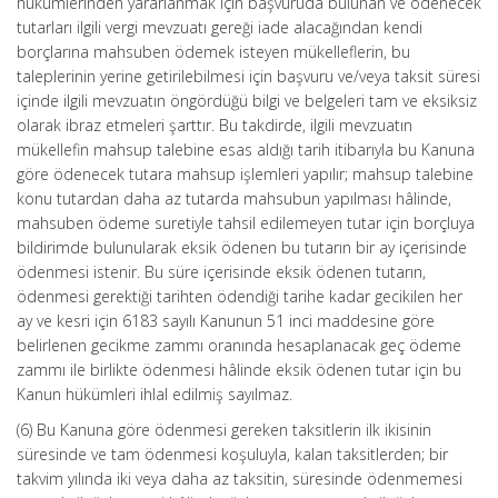
hükümlerinden yararlanmak için başvuruda bulunan ve ödenecek
tutarları ilgili vergi mevzuatı gereği iade alacağından kendi
borçlarına mahsuben ödemek isteyen mükelleflerin, bu
taleplerinin yerine getirilebilmesi için başvuru ve/veya taksit süresi
içinde ilgili mevzuatın öngördüğü bilgi ve belgeleri tam ve eksiksiz
olarak ibraz etmeleri şarttır. Bu takdirde, ilgili mevzuatın
mükellefin mahsup talebine esas aldığı tarih itibarıyla bu Kanuna
göre ödenecek tutara mahsup işlemleri yapılır; mahsup talebine
konu tutardan daha az tutarda mahsubun yapılması hâlinde,
mahsuben ödeme suretiyle tahsil edilemeyen tutar için borçluya
bildirimde bulunularak eksik ödenen bu tutarın bir ay içerisinde
ödenmesi istenir. Bu süre içerisinde eksik ödenen tutarın,
ödenmesi gerektiği tarihten ödendiği tarihe kadar gecikilen her
ay ve kesri için 6183 sayılı Kanunun 51 inci maddesine göre
belirlenen gecikme zammı oranında hesaplanacak geç ödeme
zammı ile birlikte ödenmesi hâlinde eksik ödenen tutar için bu
Kanun hükümleri ihlal edilmiş sayılmaz.
(6) Bu Kanuna göre ödenmesi gereken taksitlerin ilk ikisinin
süresinde ve tam ödenmesi koşuluyla, kalan taksitlerden; bir
takvim yılında iki veya daha az taksitin, süresinde ödenmemesi