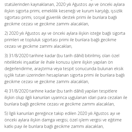
statülerinden kaynaklanan, 2020 yılı Ağustos ayı ve önceki aylara
ilişkin sigorta primi, emeklilik keseneği ve kurum karşılığı, işsizlik
sigortası primi, sosyal güvenlik destek primi ile bunlara bağlı
gecikme cezası ve gecikme zammı alacakları,
2) 2020 yılı Ağustos ayı ve önceki aylara ilişkin isteğe bağlı sigorta
primleri ve topluluk sigortası primi ile bunlara bağlı gecikme
cezası ve gecikme zammı alacakları,
3) 31/8/2020 tarihine kadar (bu tarih dâhil) bitirilmiş olan özel
nitelikteki inşaatlar ile ihale konusu işlere ilişkin yapılan ön
değerlendirme, araştırma veya tespit sonucunda bulunan eksik
işçilik tutarı üzerinden hesaplanan sigorta primi ile bunlara bağlı
gecikme cezası ve gecikme zammı alacakları,
4) 31/8/2020 tarihine kadar (bu tarih dâhil) yapılan tespitlere
ilişkin olup ilgili kanunları uyarınca uygulanan idari para cezaları ile
bunlara bağlı gecikme cezası ve gecikme zammı alacakları,
5) İlgili kanunları gereğince takip edilen 2020 yılı Ağustos ayı ve
önceki aylara ilişkin damga vergisi, özel işlem vergisi ve eğitime
katkı payı ile bunlara bağlı gecikme zammı alacakları,