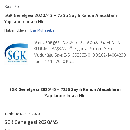
Kas
25
SGK
yorumlar kapalı
Genelgesi
SGK Genelgesi 2020/45 – 7256 Sayılı Kanun Alacakların
2020/45
Yapılandırılması Hk
–
7256
Haberi Ekleyen:
Baş Muhasebe
Sayılı
Kanun
Alacakların
SGK Genelgesi 2020/45 T.C. SOSYAL GÜVENLİK
Yapılandırılması
KURUMU BAŞKANLIĞI Sigorta Primleri Genel
Hk
Müdürlüğü Sayı: E-51592363-010.06.02-14004230
için
Tarih: 17.11.2020 Ko…
SGK Genelgesi 2020/45 – 7256 Sayılı Kanun Alacakların
Yapılandırılması Hk.
Tarih: 18 Kasım 2020
SGK Genelgesi 2020/45