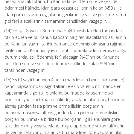
hesaplanacak tutarın, bu Kanunda belirtilen süre ve şekilde
ödenmesi hâlinde, idari para cezası asıllarının kalan %50’si ile
idari para cezasına uygulanan gecikme cezası ve gecikme zammı
gibi fer’i alacaklarının tamamının tahsilinden vazgeçilir.
(14) Sosyal Güvenlik Kurumuna bağlı tahsil daireleri tarafından
takip edilen ve bu Kanun kapsamına giren alacakların; asıllarının
bu Kanunun yayımı tarihinden önce ödenmiş olmasına rağmen,
fer’ilerinin bu Kanunun yayımı tarihi itibarıyla ödenmemiş olduğu
durumlarda, aslı ödenmiş fer’i alacağın %40’ının bu Kanunda
belirtilen süre ve şekilde ödenmesi hâlinde, kalan %60’ının
tahsilinden vazgeçilir.
(15) 5510 sayılı Kanunun 4 üncü maddesinin birinci fıkrasının (b)
bendi kapsamındaki sigortalılar ile ek 5 ve ek 6 ncı maddeleri
kapsamında sigortalı olanların, bu madde kapsamındaki
borçlarını yapılandırmaları hâlinde, yapılandırılan borç haricinde
altmış günden fazla prim ve prime ilişkin borçlarının
bulunmaması veya altmış günden fazla prim ve prime ilişkin
borçları bulunmakla birlikte bu borçlarını ilgili kanunlara göre
taksitlendirmiş veya yapılandırmış olup ödeme yükümlülüklerini
de yerine getiriyor olmaları ve bu maddeye göre yapılandırılan