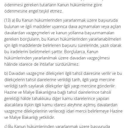
ödenmesi gereken tutarların Kanun hükümlerine göre
ödenmesine engel teşkil etmez.
(13) a) Bu Kanun hükümlerinden yararlanmak üzere başvuruda
bulunan ve ilgili maddeler uyarınca dava açmamaları veya açılan
davalardan vazgeçmeleri ve kanun yollarına başvurmamaları
gereken borçluların, bu Kanun hükümlerinden yararlanabilmeleri
için ilgili maddelerde belirlenen başvuru sürelerinde, yazılı olarak
bu iradelerini belirtmeleri şarttır. Borçlularca, Kanun
hükümlerinden yararlanılmak üzere davadan vazgeçilmesi
hâlinde idarece de ihtilaflar sürdürülmez.
b) Davadan vazgeçme dilekçeleri ilgili tahsil dairesine verilir ve bu
dilekçelerin tahsil dairelerine verildiği tarih, ilgili yargı merciine
verildiği tarih sayılarak dilekçeler ilgili yargı merciine gönderilir.
Hazine ve Maliye Bakanlığına bağlı tahsil dairelerince tahsili
gerektiği hâlde tahakkuku diğer kamu idarelerince yapılan
alacaklara ilişkin ilgili kamu idaresi aleyhine açılmış davalardan
vazgeçme dilekçelerinin verileceği idari mercii belirlemeye Hazine
ve Maliye Bakanlığı yetkilidir.
c) Bu Kanun hükümlerinden yararlanmak üzere başvuruda