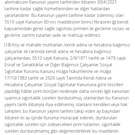
alınmaksızın Kanunun yayımı tarihinden itibaren 30/4/2021
tarihine kadar sağlık hizmetlerinden ve diğer haklardan
yararlandırılır. Bu Kanunun yayımı tarihine kadar ödenmiş olan
5510 sayılı Kanunun 60 ıncı maddesinin birinci fıkrasının (g) bendi
kapsamındaki genel sağlık sigortası primleri ile gecikme cezası ve
gecikme zammı tutarları iade ve mahsup edilmez.
(18) Köy ve mahalle muhtarları, kendi adına ve hesabına bağımsız
çalışanlar ile tarımda kendi adına ve hesabına bağımsız
çalışanlardan, 5510 sayılı Kanuna, 2/9/1971 tarihli ve 1479 sayılı
Esnaf ve Sanatkârlar ve Diğer Bağımsız Çalışanlar Sosyal
Sigortalar Kurumu Kanunu mülga hükümlerine ve mülga
17/10/1983 tarihli ve 2926 sayılı Tarımda Kendi Adına ve
Hesabına Çalışanlar Sosyal Sigortalar Kanununa göre tescilleri
yapıldığı hâlde prim borçları nedeniyle daha önceki ilgili kanunları
uyarınca sigortalılık süreleri durdurulmuş olanlardan bu Kanunun
yayımı tarihi itibarıyla ihya edilmemiş olanların kendileri veya hak
sahipleri, bu Kanunun yayımı tarihini takip eden ay başından
itibaren iki ay içinde Kuruma müracaat ederek, durdurulan
sigortalılık süreleri için ödeyecekleri prim tutarının, sigortalılık
süreleri durdurulmamış gibi değerlendirilerek bu maddenin