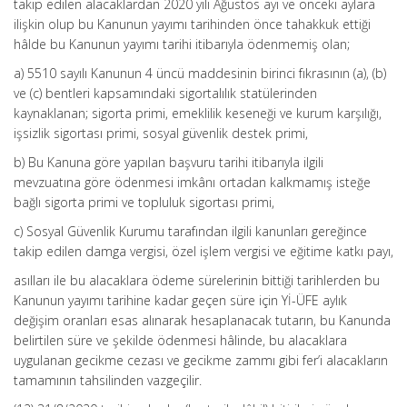
takip edilen alacaklardan 2020 yılı Ağustos ayı ve önceki aylara
ilişkin olup bu Kanunun yayımı tarihinden önce tahakkuk ettiği
hâlde bu Kanunun yayımı tarihi itibarıyla ödenmemiş olan;
a) 5510 sayılı Kanunun 4 üncü maddesinin birinci fıkrasının (a), (b)
ve (c) bentleri kapsamındaki sigortalılık statülerinden
kaynaklanan; sigorta primi, emeklilik keseneği ve kurum karşılığı,
işsizlik sigortası primi, sosyal güvenlik destek primi,
b) Bu Kanuna göre yapılan başvuru tarihi itibarıyla ilgili
mevzuatına göre ödenmesi imkânı ortadan kalkmamış isteğe
bağlı sigorta primi ve topluluk sigortası primi,
c) Sosyal Güvenlik Kurumu tarafından ilgili kanunları gereğince
takip edilen damga vergisi, özel işlem vergisi ve eğitime katkı payı,
asılları ile bu alacaklara ödeme sürelerinin bittiği tarihlerden bu
Kanunun yayımı tarihine kadar geçen süre için Yİ-ÜFE aylık
değişim oranları esas alınarak hesaplanacak tutarın, bu Kanunda
belirtilen süre ve şekilde ödenmesi hâlinde, bu alacaklara
uygulanan gecikme cezası ve gecikme zammı gibi fer’i alacakların
tamamının tahsilinden vazgeçilir.