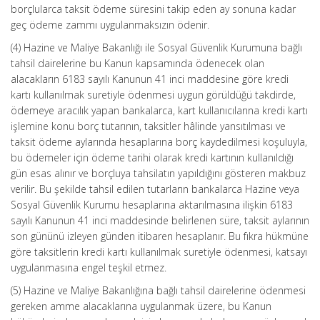
borçlularca taksit ödeme süresini takip eden ay sonuna kadar
geç ödeme zammı uygulanmaksızın ödenir.
(4) Hazine ve Maliye Bakanlığı ile Sosyal Güvenlik Kurumuna bağlı
tahsil dairelerine bu Kanun kapsamında ödenecek olan
alacakların 6183 sayılı Kanunun 41 inci maddesine göre kredi
kartı kullanılmak suretiyle ödenmesi uygun görüldüğü takdirde,
ödemeye aracılık yapan bankalarca, kart kullanıcılarına kredi kartı
işlemine konu borç tutarının, taksitler hâlinde yansıtılması ve
taksit ödeme aylarında hesaplarına borç kaydedilmesi koşuluyla,
bu ödemeler için ödeme tarihi olarak kredi kartının kullanıldığı
gün esas alınır ve borçluya tahsilatın yapıldığını gösteren makbuz
verilir. Bu şekilde tahsil edilen tutarların bankalarca Hazine veya
Sosyal Güvenlik Kurumu hesaplarına aktarılmasına ilişkin 6183
sayılı Kanunun 41 inci maddesinde belirlenen süre, taksit aylarının
son gününü izleyen günden itibaren hesaplanır. Bu fıkra hükmüne
göre taksitlerin kredi kartı kullanılmak suretiyle ödenmesi, katsayı
uygulanmasına engel teşkil etmez.
(5) Hazine ve Maliye Bakanlığına bağlı tahsil dairelerine ödenmesi
gereken amme alacaklarına uygulanmak üzere, bu Kanun