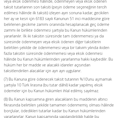
veya eksik ödenmesi hâlinde, ödenmeyen veya eksik ödenen
taksit tutarlarının son taksiti (peşin ödeme seçeneğinin tercih
edilmesi hâlinde ilk taksiti) izleyen ayın sonuna kadar, gecikilen
her ay ve kesri için 6183 sayılı Kanunun 51 inci maddesine göre
belirlenen gecikme zammı oranında hesaplanacak geç ödeme
zammı ile birlikte ödenmesi şartıyla bu Kanun hükümlerinden
yararlanılır. İlk iki taksitin süresinde tam ödenmemesi ya da
süresinde ödenmeyen veya eksik ödenen diğer taksitlerin
belirtilen şekilde de ödenmemesi veya bir takvim yılında ikiden
fazla taksitin süresinde ödenmemesi veya eksik ödenmesi
hâlinde bu Kanun hükümlerinden yararlanma hakkı kaybedilir. Bu
hüküm her bir madde ve alacaklı idareler açısından
taksitlendirilen alacaklar için ayrı ayrı uygulanır.
(7) Bu Kanuna göre ödenecek taksit tutarının %10’unu aşmamak
şartıyla 10 Türk lirasına (bu tutar dâhil) kadar yapılmış eksik
ödemeler için bu Kanun hükümleri ihlal edilmiş sayılmaz.
(8) Bu Kanun kapsamına giren alacakların bu maddenin altıncı
fıkrasında belirtilen şekilde tamamen ödenmemiş olması hâlinde
borçlular, ödedikleri tutarlar kadar bu Kanun hükümlerinden
yararlanırlar. Kanun kapsamında yapılandırıldığı halde bu