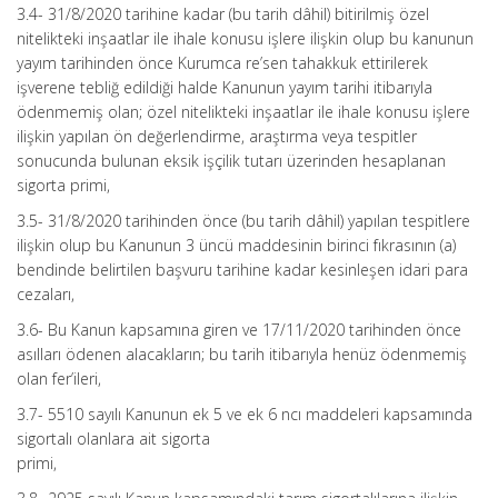
3.4- 31/8/2020 tarihine kadar (bu tarih dâhil) bitirilmiş özel
nitelikteki inşaatlar ile ihale konusu işlere ilişkin olup bu kanunun
yayım tarihinden önce Kurumca re’sen tahakkuk ettirilerek
işverene tebliğ edildiği halde Kanunun yayım tarihi itibarıyla
ödenmemiş olan; özel nitelikteki inşaatlar ile ihale konusu işlere
ilişkin yapılan ön değerlendirme, araştırma veya tespitler
sonucunda bulunan eksik işçilik tutarı üzerinden hesaplanan
sigorta primi,
3.5- 31/8/2020 tarihinden önce (bu tarih dâhil) yapılan tespitlere
ilişkin olup bu Kanunun 3 üncü maddesinin birinci fıkrasının (a)
bendinde belirtilen başvuru tarihine kadar kesinleşen idari para
cezaları,
3.6- Bu Kanun kapsamına giren ve 17/11/2020 tarihinden önce
asılları ödenen alacakların; bu tarih itibarıyla henüz ödenmemiş
olan fer’ileri,
3.7- 5510 sayılı Kanunun ek 5 ve ek 6 ncı maddeleri kapsamında
sigortalı olanlara ait sigorta
primi,