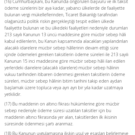
(16) Cumhurbaşkanı, bu Kanunda öngörülen başvuru ve ilk taksit
ödeme sürelerini bir aya kadar, yabancı ülkelerde de faaliyette
bulunan vergi mükelleflerinden, Ticaret Bakanlığı tarafından
olağanüstü politik riskin gerçekleştiği tespit edilen ülkede
faaliyette bulunan ve bu ülkedeki faaliyetleri nedeniyle durumları
213 sayılı Kanunun 13 üncü maddesine göre mücbir sebep hâli
kabul edilenlerin, bu Kanun kapsamında alacakları yapılandırılan
alacaklı idarelere mücbir sebep hâllerinin devam ettiği süre
içinde ödemeleri gereken taksitlerin ödeme süreleri ile 213 sayılı
Kanunun 15 inci maddesine göre mücbir sebep hâli ilan edilen
yerlerdeki dairelere (alacaklı idarelere) mücbir sebep hâlinin
vukuu tarihinden itibaren ödenmesi gereken taksitlerin ödeme
süreleri, mücbir sebep hâlinin bitim tarihini takip eden aydan
başlamak üzere topluca veya ayrı ayrı bir yıla kadar uzatmaya
yetkilidir.
(17) Bu maddenin on altıncı fıkrası hükümlerine göre mücbir
sebep nedeniyle ödeme süresi uzatılan taksitler için bu
maddenin altıncı fıkrasında yer alan, taksitlerden ilk ikisinin
süresinde ödenmesi şartı aranmaz.
(18) Bu Kanunun uygulamasına ilişkin usul ve esasları belirlemeye