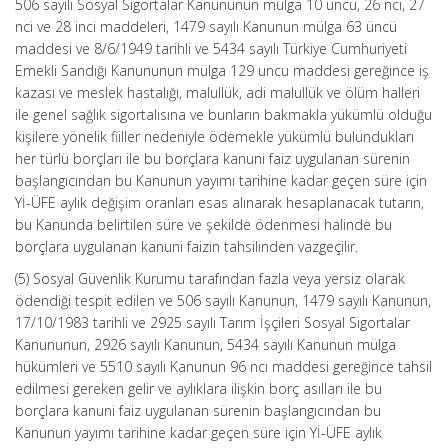
506 sayılı Sosyal Sigortalar Kanununun mülga 10 uncu, 26 ncı, 27
nci ve 28 inci maddeleri, 1479 sayılı Kanunun mülga 63 üncü
maddesi ve 8/6/1949 tarihli ve 5434 sayılı Türkiye Cumhuriyeti
Emekli Sandığı Kanununun mülga 129 uncu maddesi gereğince iş
kazası ve meslek hastalığı, malullük, adi malullük ve ölüm halleri
ile genel sağlık sigortalısına ve bunların bakmakla yükümlü olduğu
kişilere yönelik fiiller nedeniyle ödemekle yükümlü bulundukları
her türlü borçları ile bu borçlara kanuni faiz uygulanan sürenin
başlangıcından bu Kanunun yayımı tarihine kadar geçen süre için
Yİ-ÜFE aylık değişim oranları esas alınarak hesaplanacak tutarın,
bu Kanunda belirtilen süre ve şekilde ödenmesi halinde bu
borçlara uygulanan kanuni faizin tahsilinden vazgeçilir.
(5) Sosyal Güvenlik Kurumu tarafından fazla veya yersiz olarak
ödendiği tespit edilen ve 506 sayılı Kanunun, 1479 sayılı Kanunun,
17/10/1983 tarihli ve 2925 sayılı Tarım İşçileri Sosyal Sigortalar
Kanununun, 2926 sayılı Kanunun, 5434 sayılı Kanunun mülga
hükümleri ve 5510 sayılı Kanunun 96 ncı maddesi gereğince tahsil
edilmesi gereken gelir ve aylıklara ilişkin borç asılları ile bu
borçlara kanuni faiz uygulanan sürenin başlangıcından bu
Kanunun yayımı tarihine kadar geçen süre için Yİ-ÜFE aylık