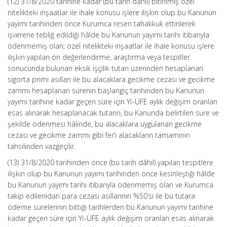
(12) 31/8/2020 tarihine kadar (bu tarih dâhil) bitirilmiş özel
nitelikteki inşaatlar ile ihale konusu işlere ilişkin olup bu Kanunun
yayımı tarihinden önce Kurumca resen tahakkuk ettirilerek
işverene tebliğ edildiği hâlde bu Kanunun yayımı tarihi itibarıyla
ödenmemiş olan; özel nitelikteki inşaatlar ile ihale konusu işlere
ilişkin yapılan ön değerlendirme, araştırma veya tespitler
sonucunda bulunan eksik işçilik tutarı üzerinden hesaplanan
sigorta primi asılları ile bu alacaklara gecikme cezası ve gecikme
zammı hesaplanan sürenin başlangıç tarihinden bu Kanunun
yayımı tarihine kadar geçen süre için Yİ-ÜFE aylık değişim oranları
esas alınarak hesaplanacak tutarın, bu Kanunda belirtilen süre ve
şekilde ödenmesi hâlinde, bu alacaklara uygulanan gecikme
cezası ve gecikme zammı gibi fer’i alacakların tamamının
tahsilinden vazgeçilir.
(13) 31/8/2020 tarihinden önce (bu tarih dâhil) yapılan tespitlere
ilişkin olup bu Kanunun yayımı tarihinden önce kesinleştiği hâlde
bu Kanunun yayımı tarihi itibarıyla ödenmemiş olan ve Kurumca
takip edilenidari para cezası asıllarının %50’si ile bu tutara
ödeme sürelerinin bittiği tarihlerden bu Kanunun yayımı tarihine
kadar geçen süre için Yİ-ÜFE aylık değişim oranları esas alınarak