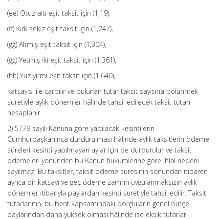
(ee) Otuz altı eşit taksit için (1,19),
(ff) Kırk sekiz eşit taksit için (1,247),
(gg) Altmış eşit taksit için (1,304),
(ğğ) Yetmiş iki eşit taksit için (1,361),
(hh) Yüz yirmi eşit taksit için (1,640),
katsayısı ile çarpılır ve bulunan tutar taksit sayısına bölünmek
suretiyle aylık dönemler hâlinde tahsil edilecek taksit tutarı
hesaplanır.
2) 5779 sayılı Kanuna göre yapılacak kesintilerin
Cumhurbaşkanınca durdurulması hâlinde aylık taksitlerin ödeme
süreleri kesinti yapılmayan aylar için de durdurulur ve taksit
ödemeleri yönünden bu Kanun hükümlerine göre ihlal nedeni
sayılmaz. Bu taksitler, taksit ödeme süresinin sonundan itibaren
ayrıca bir katsayı ve geç ödeme zammı uygulanmaksızın aylık
dönemler itibarıyla paylardan kesinti suretiyle tahsil edilir. Taksit
tutarlarının, bu bent kapsamındaki borçluların genel bütçe
paylarından daha yüksek olması hâlinde ise eksik tutarlar