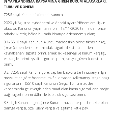
3) YAPILANDIRMA KAPSAMINA GİREN KURUM ALACAKLARI,
TURU VE DÖNEMİ
7256 sayılı Kanun hükümleri uyarınca;
2020 yılı Ağustos ayı/dönemi ve önceki aylara/dönemlere ilişkin
olup, bu Kanunun yayım tarihi olan 17/11/2020 tarihinden önce
tahakkuk ettiği hâlde bu tarih itibarıyla ödenmemiş olan;
3.1- 5510 sayılı Kanunun 4 üncü maddesinin birinci fıkrasının (a),
(b) ve (c) bentleri kapsamındaki sigortalılık statülerinden
kaynaklanan; sigorta primi, emeklilik keseneği ve kurum karşılığı,
ek karşılık primi, işsizlik sigortası primi, sosyal güvenlik destek
primi,
3.2- 7256 sayılı Kanuna göre, yapılan başvuru tarihi itibarıyla ilgili
mevzuatına göre ödenme imkânı ortadan kalkmamış isteğe bağlı
sigorta primi (5510 sayılı Kanunun Geçici 16 ncı maddesi
kapsamında gelir vergisinden muaf olan kadın sigortalıların isteğe
bağlı sigorta primi dâhil) ile topluluk sigortası primi,
3.3- İlgili Kanunları gereğince Kurumumuzca takip edilmekte olan
damga vergisi, özel işlem vergisi ve eğitime katkı payı,