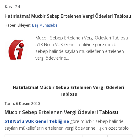
Kas
24
Hatırlatma!
yorumlar kapalı
Mücbir
Hatırlatma! Mücbir Sebep Ertelenen Vergi Ödevleri Tablosu
Sebep
Ertelenen
Haberi Ekleyen:
Baş Muhasebe
Vergi
Ödevleri
Mücbir Sebep Ertelenen Vergi Ödevleri Tablosu
Tablosu
için
518 No’lu VUK Genel Tebliğine göre mücbir
sebep halinde sayılan mükelleflerin ertelenen
vergi ödevlerine…
Hatırlatma! Mücbir Sebep Ertelenen Vergi Ödevleri
Tablosu
Tarih: 6 Kasım 2020
Mücbir Sebep Ertelenen Vergi Ödevleri Tablosu
518 No’lu VUK Genel Tebliğine
göre mücbir sebep halinde
sayılan mükelleflerin ertelenen vergi ödevlerine ilişkin özet tablo