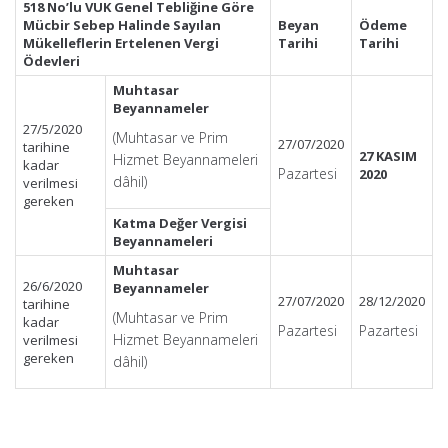
518 No’lu VUK Genel Tebliğine Göre
Mücbir Sebep Halinde Sayılan
Beyan
Ödeme
Mükelleflerin Ertelenen Vergi
Tarihi
Tarihi
Ödevleri
Muhtasar
Beyannameler
27/5/2020
(Muhtasar ve Prim
27/07/2020
tarihine
27 KASIM
Hizmet Beyannameleri
kadar
Pazartesi
2020
dâhil)
verilmesi
gereken
Katma Değer Vergisi
Beyannameleri
Muhtasar
26/6/2020
Beyannameler
27/07/2020
28/12/2020
tarihine
(Muhtasar ve Prim
kadar
Pazartesi
Pazartesi
Hizmet Beyannameleri
verilmesi
gereken
dâhil)