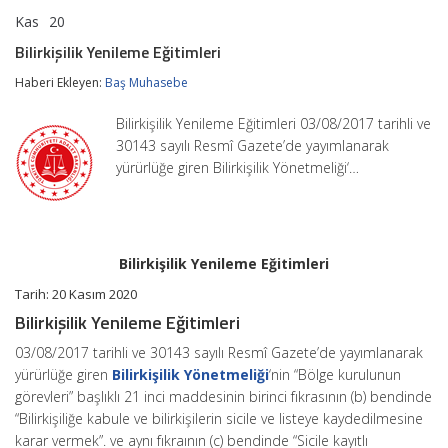
Kas
20
Bilirkişilik
yorumlar kapalı
Yenileme
Bilirkişilik Yenileme Eğitimleri
Eğitimleri
için
Haberi Ekleyen:
Baş Muhasebe
Bilirkişilik Yenileme Eğitimleri 03/08/2017 tarihli ve
30143 sayılı Resmî Gazete’de yayımlanarak
yürürlüğe giren Bilirkişilik Yönetmeliği‘…
Bilirkişilik Yenileme Eğitimleri
Tarih: 20 Kasım 2020
Bilirkişilik Yenileme Eğitimleri
03/08/2017 tarihli ve 30143 sayılı Resmî Gazete’de yayımlanarak
yürürlüğe giren
Bilirkişilik Yönetmeliği
‘nin “Bölge kurulunun
görevleri” başlıklı 21 inci maddesinin birinci fıkrasının (b) bendinde
“Bilirkişiliğe kabule ve bilirkişilerin sicile ve listeye kaydedilmesine
karar vermek”. ve aynı fıkraının (c) bendinde “Sicile kayıtlı