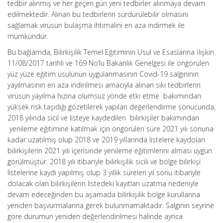
tedbir alınmış ve her geçen gün yeni tedbirler alınmaya devam
edilmektedir. Alınan bu tedbirlerin sürdürülebilir olmasını
sağlamak virüsün bulaşma ihtimalini en aza indirmek ile
mümkündür.
Bu bağlamda, Bilirkişilik Temel Eğitiminin Usul ve Esaslarına İlişkin
11/08/2017 tarihli ve 169 No’lu Bakanlık Genelgesi ile öngörülen
yüz yüze eğitim usulünün uygulanmasının Covid-19 salgınının
yayılmasının en aza indirilmesi amacıyla alınan sıkı tedbirlerin
virüsün yayılma hızına olumsuz yönde etki etme bakımından
yüksek risk taşıdığı gözetilerek yapılan değerlendirme sonucunda,
2018 yılında sicil ve listeye kaydedilen bilirkişiler bakımından
yenileme eğitimine katılmak için öngörülen süre 2021 yılı sonuna
kadar uzatılmış olup 2018 ve 2019 yıllarında listelere kaydolan
bilirkişilerin 2021 yılı içerisinde yenileme eğitimlerini alması uygun
görülmüştür. 2018 yılı itibariyle bilirkişilik sicili ve bölge bilirkişi
listelerine kaydı yapılmış olup 3 yıllık süreleri yıl sonu itibariyle
dolacak olan bilirkişilerin listedeki kayıtları uzatma nedeniyle
devam edeceğinden bu aşamada bilirkişilik bölge kurullarına
yeniden başvurmalarına gerek bulunmamaktadır. Salgının seyrine
göre durumun yeniden değerlendirilmesi halinde ayrıca