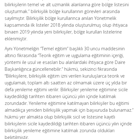
bilirkişilerin temel ve alt uzmanlık alanlarına göre bölge listesini
oluşturmak.” bilirkişilik bölge kurullarının görevleri arasında
sayılmıştır. Bilirkişilik bölge kurullarınca anılan Yönetmelik
kapsamında ilk listeler 2018 yılında oluşturulmuş olup ihtiyaca
binaen 2019 yılında yeni bilirkişiler, bölge kurulları listelerine
eklenmiştir.
Aynı Yönetmeliğin “Temel eğitim” başlıklı 30 uncu maddesinin
altıncı fıkrasında “Teorik eğitim ve uygulama eğitiminin içeriği,
yöntemi ile usul ve esasları bu alanlardaki ihtiyaca göre Daire
Başkanlığınca güncellenebilir.” hükmü, sekizinci fıkrasında
“Bilirkişilere, bilirkişilik eğitim izni verilen kuruluşlarca teorik ve
uygulamalı, toplam altı saatten az olmamak üzere üç yılda bir
defa yenileme eğitimi verilir. Bilirkişiler yenileme eğitimine sicile
kaydedildiği tarihten itibaren üçüncü yılın içinde katılmak
zorundadır. Yenileme eğitimine katılmayan bilirkişiler bu eğitimi
almadıkça yeniden bilirkişilik yapmak için başvuruda bulunamaz.”
hükmü yer almakta olup bilirkişilik sicil ve listesine kayıtlı
bilirkişilerin sicile kaydedildiği tarihten itibaren üçüncü yılın içinde
bilirkişilik yenileme eğitimine katılmak zorunda oldukları
belirtilmiştir.