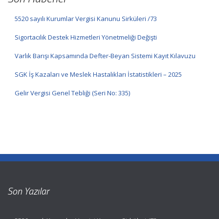
5520 sayılı Kurumlar Vergisi Kanunu Sirküleri /73
Sigortacılık Destek Hizmetleri Yönetmeliği Değişti
Varlık Barışı Kapsamında Defter-Beyan Sistemi Kayıt Kılavuzu
SGK İş Kazaları ve Meslek Hastalıkları İstatistikleri – 2025
Gelir Vergisi Genel Tebliği (Seri No: 335)
Son Yazılar