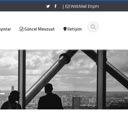
|
WebMail Erişim
yınlar
Güncel Mevzuat
İletişim