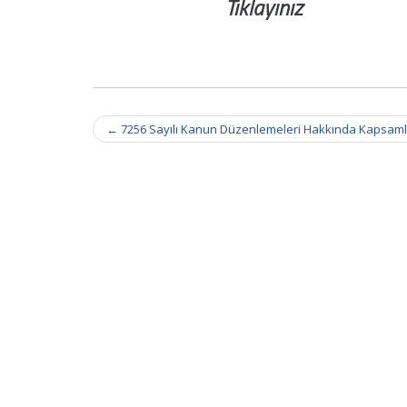
Tıklayınız
Post
←
7256 Sayılı Kanun Düzenlemeleri Hakkında Kapsamlı
navigation