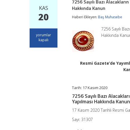
7256 Sayılı Bazı Alacakların
KAS
Hakkında Kanun
20
Haberi Ekleyen:
Baş Muhasebe
7256 Sayılı Baz
7256
yorumlar
Hakkında Kanun
Sayılı
kapalı
Bazı
Alacakların
Yeniden
Yapılandırılması
Resmi Gazete’de Yayımlan
İle
Bazı
Kan
Kanunlarda
Değişiklik
Yapılması
Tarih: 17 Kasım 2020
Hakkında
Kanun
7256 Sayılı Bazı Alacaklar
için
Yapılması Hakkında Kanu
17 Kasım 2020 Tarihli Resmi G
Sayı: 31307