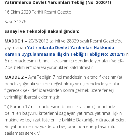
Yatırımlarda Devlet Yardımları Tebliğ (No: 2020/1)
16 Ekim 2020 Tarihli Resmi Gazete
Sayı: 31276
Sanayi ve Teknoloji Bakanlığından:
MADDE 1 –
20/6/2012 tarihli ve 28329 sayılı Resmî Gazete’de
yayımlanan
Yatırımlarda Devlet Yardımları Hakkında
Kararın Uygulanmasına İlişkin Tebliğ (Tebliğ No: 2012/1)
’in
6 ncı maddesinin birinci fıkrasının (ç) bendinde yer alan “ve EK-
2’de belirtilen” ibaresi yürürlükten kaldırılmıştır.
MADDE 2 –
Aynı Tebliğin 7 nci maddesinin altıncı fıkrasının (a)
bendi aşağıdaki şekilde değiştirilmiş ve (c) bendinde yer alan
“içerecek şekilde” ibaresinden sonra gelmek üzere “enerji
verimliliği” ibaresi eklenmiştir.
“a) Kararın 17 nci maddesinin birinci fıkrasının (j) bendinde
belirtilen başvuru kriterlerini sağlayan yatırımcı, yatırıma ilişkin
makine ve teçhizat listeleri ile birlikte Bakanlığa müracaat eder.
Bu yatırımın en az yüzde on beş oranında enerji tasarrufu
sağlaması gerekir.”