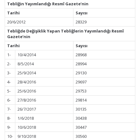
Tebliğin Yayımlandığı Resmî Gazete’nin
Tarihi
Sayısı
20/6/2012
28329
Tebliğde Değişiklik Yapan Tebliğlerin Yayımlandığı Resmî
Gazete’nin
Tarihi
Sayısı
1-
10/4/2014
28968
2-
8/5/2014
28994
3-
25/9/2014
29130
4-
28/4/2016
29697
5-
25/6/2016
29753
6-
27/8/2016
29814
7-
26/7/2017
30135
8-
1/6/2018
30438
9-
10/6/2018
30447
10-
9/10/2018
30560