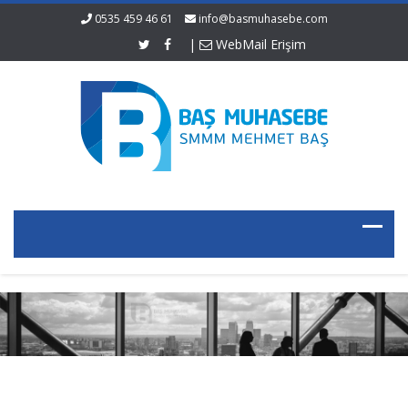
0535 459 46 61
info@basmuhasebe.com
|
WebMail Erişim