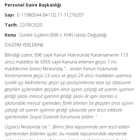
Personel Daire Başkanlığı
Sayı
: E-11980544-841.02.17-11276207
Tarih:
22/09/2020
Konu
: Sürekli İşçilerin (696 s. KHK) İşkolu Değişikliği
DAĞITIM YERLERİNE
Bilindiği üzere; 696 sayılı Kanun Hükmünde Kararnamenin 113
üncü maddesi ile 6356 sayılı Kanuna eklenen geçici 7 nci
maddesinin birinci fıkrasında; “
… anılan Kanun Hükmünde
Kararnamenin geçici 23 üncü ve geçici 24 üncü maddeleri uyarınca
sürekli işçi kadrolarına, geçici işçi pozisyonlarına veya işçi statüsüne
geçirilen işçilerinden; geçişten önce işçinin çalıştığı alt işveren işyerinin
girdiği işkolu mevcut işyerinin girdiği işkolu ile aynı olanları o
işkolundaki mevcut işyerinden, farklı olanları ise geçişten önce işçinin
çalıştığı alt işveren işyerinin girdiği işkolunda yeni tescil edilecek
işyerlerinden Sosyal Güvenlik Kurumuna bildirir
. ”
Üçüncü fıkrasında ise ”
…Birinci fıkra kapsamında yeni tescil edilen
işyerlerinden bildirilen işçiler, bu madde kapsamındaki idarelerde