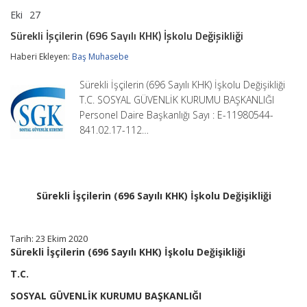
Eki
27
Sürekli
yorumlar kapalı
İşçilerin
Sürekli İşçilerin (696 Sayılı KHK) İşkolu Değişikliği
(696
Sayılı
Haberi Ekleyen:
Baş Muhasebe
KHK)
İşkolu
Sürekli İşçilerin (696 Sayılı KHK) İşkolu Değişikliği
Değişikliği
için
T.C. SOSYAL GÜVENLİK KURUMU BAŞKANLIĞI
Personel Daire Başkanlığı Sayı : E-11980544-
841.02.17-112…
Sürekli İşçilerin (696 Sayılı KHK) İşkolu Değişikliği
Tarih: 23 Ekim 2020
Sürekli İşçilerin (696 Sayılı KHK) İşkolu Değişikliği
T.C.
SOSYAL GÜVENLİK KURUMU BAŞKANLIĞI