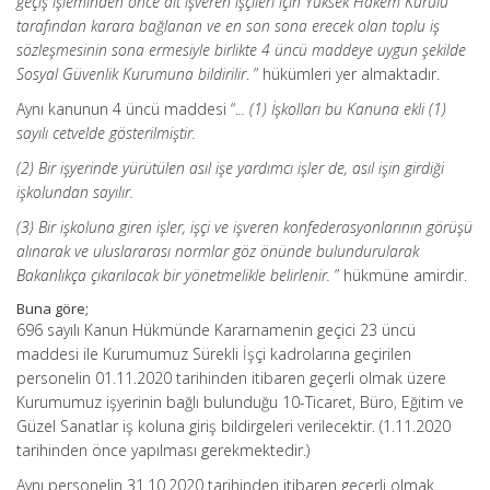
geçiş işleminden önce alt işveren işçileri için Yüksek Hakem Kurulu
tarafından karara bağlanan ve en son sona erecek olan toplu iş
sözleşmesinin sona ermesiyle birlikte 4 üncü maddeye uygun şekilde
Sosyal Güvenlik Kurumuna bildirilir
. ” hükümleri yer almaktadır.
Aynı kanunun 4 üncü maddesi “.
.. (1) İşkolları bu Kanuna ekli (1)
sayılı cetvelde gösterilmiştir.
(2) Bir işyerinde yürütülen asıl işe yardımcı işler de, asıl işin girdiği
işkolundan sayılır.
(3) Bir işkoluna giren işler, işçi ve işveren konfederasyonlarının görüşü
alınarak ve uluslararası normlar göz önünde bulundurularak
Bakanlıkça çıkarılacak bir yönetmelikle belirlenir.
” hükmüne amirdir.
Buna göre;
696 sayılı Kanun Hükmünde Kararnamenin geçici 23 üncü
maddesi ile Kurumumuz Sürekli İşçi kadrolarına geçirilen
personelin 01.11.2020 tarihinden itibaren geçerli olmak üzere
Kurumumuz işyerinin bağlı bulunduğu 10-Ticaret, Büro, Eğitim ve
Güzel Sanatlar iş koluna giriş bildirgeleri verilecektir. (1.11.2020
tarihinden önce yapılması gerekmektedir.)
Aynı personelin 31.10.2020 tarihinden itibaren geçerli olmak