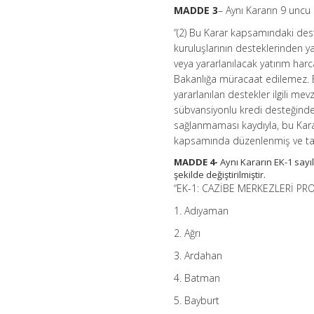
MADDE 3
– Aynı Kararın 9 uncu 
“(2) Bu Karar kapsamındaki des
kuruluşlarının desteklerinden y
veya yararlanılacak yatırım ha
Bakanlığa müracaat edilemez. 
yararlanılan destekler ilgili me
sübvansiyonlu kredi desteğinden
sağlanmaması kaydıyla, bu Kara
kapsamında düzenlenmiş ve tam
MADDE 4-
Aynı Kararın EK-1 sayı
şekilde değiştirilmiştir.
“EK-1: CAZİBE MERKEZLERİ PR
1. Adıyaman
2. Ağrı
3. Ardahan
4. Batman
5. Bayburt