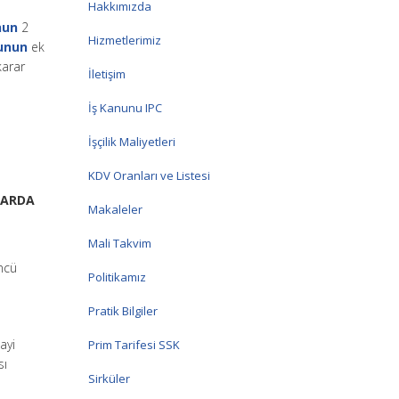
Hakkımızda
nun
2
Hizmetlerimiz
nunun
ek
karar
İletişim
İş Kanunu IPC
İşçilik Maliyetleri
KDV Oranları ve Listesi
RARDA
Makaleler
Mali Takvim
ncü
Politikamız
Pratik Bilgiler
ayi
Prim Tarifesi SSK
sı
Sirküler