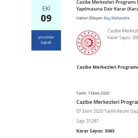
Cazibe Merkezleri Programı
EKI
Yapılmasına Dair Karar (Kara
09
Haberi Ekleyen:
Baş Muhasebe
Cazibe Merkezle
Cazibe
yorumlar
Karar Sayısı: 3
Merkezleri
kapalı
Programı
Kapsamında
Yatırımların
Desteklenmesi
Cazibe Merkezleri Programı
Hakkında
Kararda
Değişiklik
Yapılmasına
Dair
Tarih: 7 Ekim 2020
Karar
(Karar
Cazibe Merkezleri Program
Sayısı:
3063)
07 Ekim 2020 Tarihli Resmi Ga
için
Sayı: 31267
Karar Sayısı: 3063