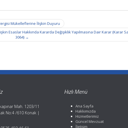
rgisi Mükelleflerine İlişkin Duyuru
işkin Esaslar Hakkında Kararda Değişiklik Yapılmasına Dair Karar (Karar Sa
3064)
→
z
Hızlı Menü
Ana Sayfa
kapınar Mah. 1203/11
Hakkımızda
ak No:4 /610 Konak |
Hizmetlerimiz
Güncel Mevzuat
İletişim