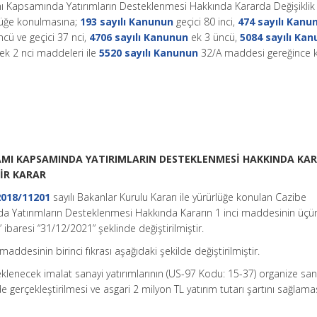
mı Kapsamında Yatırımların Desteklenmesi Hakkında Kararda Değişiklik
rlüğe konulmasına;
193 sayılı Kanunun
geçici 80 inci,
474 sayılı Kanu
cü ve geçici 37 nci,
4706 sayılı Kanunun
ek 3 üncü,
5084 sayılı Ka
ek 2 nci maddeleri ile
5520 sayılı Kanunun
32/A maddesi gereğince 
AMI KAPSAMINDA YATIRIMLARIN DESTEKLENMESİ HAKKINDA KA
AİR KARAR
2018/11201
sayılı Bakanlar Kurulu Kararı ile yürürlüğe konulan Cazibe
a Yatırımların Desteklenmesi Hakkında Kararın 1 inci maddesinin üçü
 ibaresi “31/12/2021” şeklinde değiştirilmiştir.
maddesinin birinci fıkrası aşağıdaki şekilde değiştirilmiştir.
klenecek imalat sanayi yatırımlarının (US-97 Kodu: 15-37) organize san
 gerçekleştirilmesi ve asgari 2 milyon TL yatırım tutarı şartını sağlama