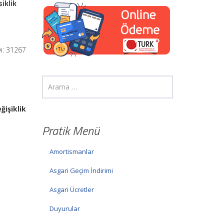
iklik
yı: 31267
işiklik
Pratik Menü
Amortismanlar
Asgari Geçim İndirimi
Asgari Ücretler
Duyurular