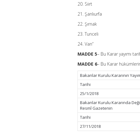
20. Siirt
21. Şanlıurfa
22. Şırnak
23. Tunceli
24. Van”
MADDE 5
– Bu Karar yayımı tari
MADDE 6
– Bu Karar hükümlerin
Bakanlar Kurulu Kararının Yayı
Tarihi
25/1/2018
Bakanlar Kurulu Kararında Deği
Resmî Gazetenin
Tarihi
27/11/2018