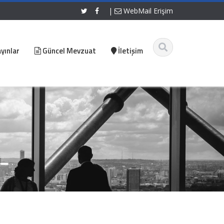
|
WebMail Erişim
yınlar
Güncel Mevzuat
İletişim