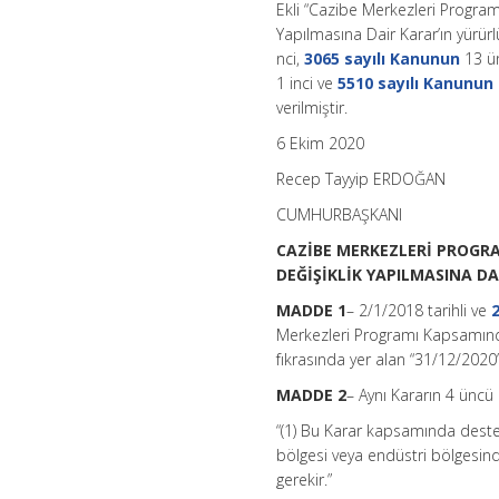
Ekli “Cazibe Merkezleri Progra
Yapılmasına Dair Karar’ın yürü
nci,
3065 sayılı Kanunun
13 ün
1 inci ve
5510 sayılı Kanunun
verilmiştir.
6 Ekim 2020
Recep Tayyip ERDOĞAN
CUMHURBAŞKANI
CAZİBE MERKEZLERİ PROGR
DEĞİŞİKLİK YAPILMASINA D
MADDE 1
– 2/1/2018 tarihli ve
Merkezleri Programı Kapsamınd
fıkrasında yer alan “31/12/2020”
MADDE 2
– Aynı Kararın 4 üncü 
“(1) Bu Karar kapsamında deste
bölgesi veya endüstri bölgesinde
gerekir.”