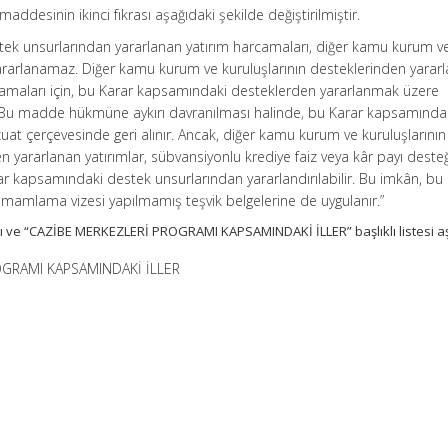
maddesinin ikinci fıkrası aşağıdaki şekilde değiştirilmiştir.
tek unsurlarından yararlanan yatırım harcamaları, diğer kamu kurum v
ararlanamaz. Diğer kamu kurum ve kuruluşlarının desteklerinden yararl
rcamaları için, bu Karar kapsamındaki desteklerden yararlanmak üzere
Bu madde hükmüne aykırı davranılması halinde
,
bu Karar kapsamında
vzuat çerçevesinde geri alınır. Ancak, diğer kamu kurum ve kuruluşlarını
 yararlanan yatırımlar, sübvansiyonlu krediye faiz veya kâr payı desteğ
r kapsamındaki destek unsurlarından yararlandırılabilir. Bu imkân, bu
amlama vizesi yapılmamış teşvik belgelerine de uygulanır.”
lı ve “CAZİBE MERKEZLERİ PROGRAMI KAPSAMINDAKİ İLLER” başlıklı listesi a
OGRAMI KAPSAMINDAKİ İLLER