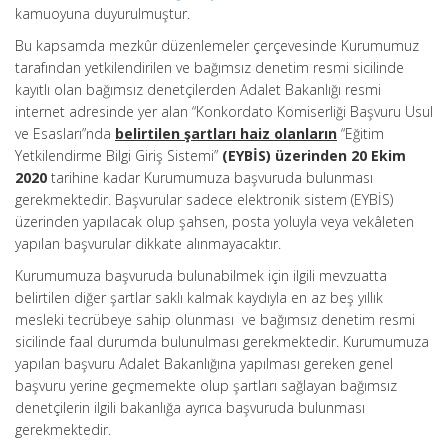
kamuoyuna duyurulmuştur.
Bu kapsamda mezkûr düzenlemeler çerçevesinde Kurumumuz
tarafından yetkilendirilen ve bağımsız denetim resmi sicilinde
kayıtlı olan bağımsız denetçilerden Adalet Bakanlığı resmi
internet adresinde yer alan “Konkordato Komiserliği Başvuru Usul
ve Esasları”nda
belirtilen şartları haiz olanların
“Eğitim
Yetkilendirme Bilgi Giriş Sistemi”
(EYBİS) üzerinden 20 Ekim
2020
tarihine kadar Kurumumuza başvuruda bulunması
gerekmektedir. Başvurular sadece elektronik sistem (EYBİS)
üzerinden yapılacak olup şahsen, posta yoluyla veya vekâleten
yapılan başvurular dikkate alınmayacaktır.
Kurumumuza başvuruda bulunabilmek için ilgili mevzuatta
belirtilen diğer şartlar saklı kalmak kaydıyla en az beş yıllık
mesleki tecrübeye sahip olunması ve bağımsız denetim resmi
sicilinde faal durumda bulunulması gerekmektedir. Kurumumuza
yapılan başvuru Adalet Bakanlığına yapılması gereken genel
başvuru yerine geçmemekte olup şartları sağlayan bağımsız
denetçilerin ilgili bakanlığa ayrıca başvuruda bulunması
gerekmektedir.