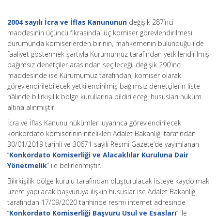
2004 sayılı İcra ve İflas Kanununun
değişik 287’nci
maddesinin üçüncü fıkrasında, üç komiser görevlendirilmesi
durumunda komiserlerden birinin, mahkemenin bulunduğu ilde
faaliyet göstermek şartıyla Kurumumuz tarafından yetkilendirilmiş
bağımsız denetçiler arasından seçileceği; değişik 290’ıncı
maddesinde ise Kurumumuz tarafından, komiser olarak
görevlendirilebilecek yetkilendirilmiş bağımsız denetçilerin liste
hâlinde bilirkişilik bölge kurullarına bildirileceği hususları hüküm
altına alınmıştır.
İcra ve İflas Kanunu hükümleri uyarınca görevlendirilecek
konkordato komiserinin nitelikleri Adalet Bakanlığı tarafından
30/01/2019 tarihli ve 30671 sayılı Resmi Gazete’de yayımlanan
“
Konkordato Komiserliği ve Alacaklılar Kuruluna Dair
Yönetmelik
” ile belirlenmiştir.
Bilirkişilik bölge kurulu tarafından oluşturulacak listeye kaydolmak
üzere yapılacak başvuruya ilişkin hususlar ise Adalet Bakanlığı
tarafından 17/09/2020 tarihinde resmi internet adresinde
“
Konkordato Komiserliği Başvuru Usul ve Esasları
” ile