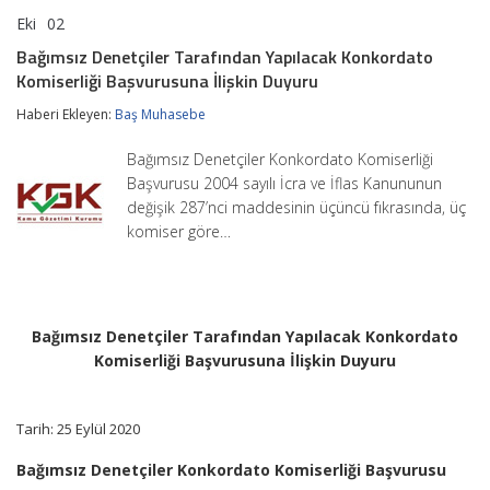
Eki
02
Bağımsız
yorumlar kapalı
Denetçiler
Bağımsız Denetçiler Tarafından Yapılacak Konkordato
Tarafından
Komiserliği Başvurusuna İlişkin Duyuru
Yapılacak
Konkordato
Haberi Ekleyen:
Baş Muhasebe
Komiserliği
Başvurusuna
İlişkin
Bağımsız Denetçiler Konkordato Komiserliği
Duyuru
Başvurusu 2004 sayılı İcra ve İflas Kanununun
için
değişik 287’nci maddesinin üçüncü fıkrasında, üç
komiser göre…
Bağımsız Denetçiler Tarafından Yapılacak Konkordato
Komiserliği Başvurusuna İlişkin Duyuru
Tarih: 25 Eylül 2020
Bağımsız Denetçiler Konkordato Komiserliği Başvurusu