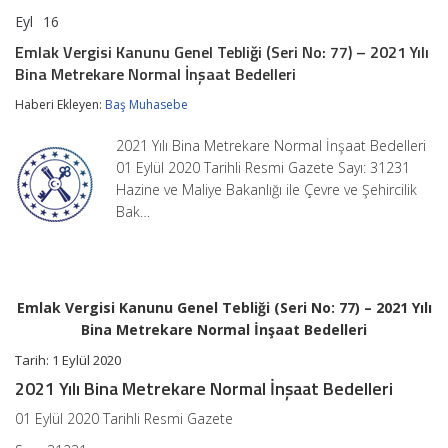
Eyl
16
Emlak
yorumlar kapalı
Vergisi
Emlak Vergisi Kanunu Genel Tebliği (Seri No: 77) – 2021 Yılı
Kanunu
Bina Metrekare Normal İnşaat Bedelleri
Genel
Tebliği
Haberi Ekleyen:
Baş Muhasebe
(Seri
No:
77)
2021 Yılı Bina Metrekare Normal İnşaat Bedelleri
–
01 Eylül 2020 Tarihli Resmi Gazete Sayı: 31231
2021
Hazine ve Maliye Bakanlığı ile Çevre ve Şehircilik
Yılı
Bina
Bak…
Metrekare
Normal
İnşaat
Bedelleri
için
Emlak Vergisi Kanunu Genel Tebliği (Seri No: 77) – 2021 Yılı
Bina Metrekare Normal İnşaat Bedelleri
Tarih: 1 Eylül 2020
2021 Yılı Bina Metrekare Normal İnşaat Bedelleri
01 Eylül 2020 Tarihli Resmi Gazete