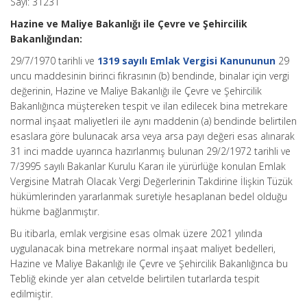
Sayı: 31231
Hazine ve Maliye Bakanlığı ile Çevre ve Şehircilik
Bakanlığından:
29/7/1970 tarihli ve
1319 sayılı Emlak Vergisi Kanununun
29
uncu maddesinin birinci fıkrasının (b) bendinde, binalar için vergi
değerinin, Hazine ve Maliye Bakanlığı ile Çevre ve Şehircilik
Bakanlığınca müştereken tespit ve ilan edilecek bina metrekare
normal inşaat maliyetleri ile aynı maddenin (a) bendinde belirtilen
esaslara göre bulunacak arsa veya arsa payı değeri esas alınarak
31 inci madde uyarınca hazırlanmış bulunan 29/2/1972 tarihli ve
7/3995 sayılı Bakanlar Kurulu Kararı ile yürürlüğe konulan Emlak
Vergisine Matrah Olacak Vergi Değerlerinin Takdirine İlişkin Tüzük
hükümlerinden yararlanmak suretiyle hesaplanan bedel olduğu
hükme bağlanmıştır.
Bu itibarla, emlak vergisine esas olmak üzere 2021 yılında
uygulanacak bina metrekare normal inşaat maliyet bedelleri,
Hazine ve Maliye Bakanlığı ile Çevre ve Şehircilik Bakanlığınca bu
Tebliğ ekinde yer alan cetvelde belirtilen tutarlarda tespit
edilmiştir.