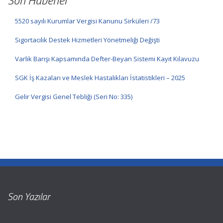
Son Haberler
5520 sayılı Kurumlar Vergisi Kanunu Sirküleri /73
Sigortacılık Destek Hizmetleri Yönetmeliği Değişti
Varlık Barışı Kapsamında Defter-Beyan Sistemi Kayıt Kılavuzu
SGK İş Kazaları ve Meslek Hastalıkları İstatistikleri – 2025
Gelir Vergisi Genel Tebliği (Seri No: 335)
Son Yazılar