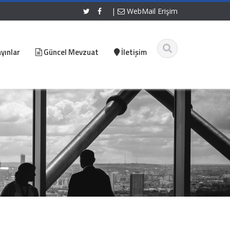
|
WebMail Erişim
yınlar
Güncel Mevzuat
İletişim