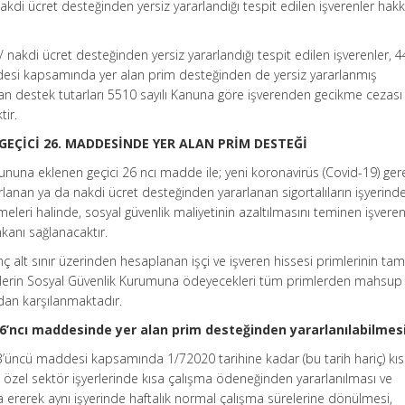
akdi ücret desteğinden yersiz yararlandığı tespit edilen işverenler hak
 nakdi ücret desteğinden yersiz yararlandığı tespit edilen işverenler, 
desi kapsamında yer alan prim desteğinden de yersiz yararlanmış
ılan destek tutarları 5510 sayılı Kanuna göre işverenden gecikme cezası
tir.
 GEÇİCİ 26. MADDESİNDE YER ALAN PRİM DESTEĞİ
anununa eklenen geçici 26 ncı madde ile; yeni koronavirüs (Covid-19) ger
anan ya da nakdi ücret desteğinden yararlanan sigortalıların işyerinde
leri halinde, sosyal güvenlik maliyetinin azaltılmasını teminen işvere
kanı sağlanacaktır.
ç alt sınır üzerinden hesaplanan işçi ve işveren hissesi primlerinin ta
enlerin Sosyal Güvenlik Kurumuna ödeyecekleri tüm primlerden mahsup e
ndan karşılanmaktadır.
26’ncı maddesinde yer alan prim desteğinden yararlanılabilmesi 
3’üncü maddesi kapsamında 1/72020 tarihine kadar (bu tarih hariç) kı
zel sektör işyerlerinde kısa çalışma ödeneğinden yararlanılması ve
a ererek aynı işyerinde haftalık normal çalışma sürelerine dönülmesi,