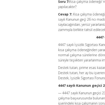
Soru 7:
Kısa çalışma ödeneği/ n
yapılacaktır?
Cevap 7:
Kısa çalışma ödeneği/
sayılı Kanunun geçi 26 ncı mad
sayılacağından, yersiz yararlan
zammıyla birlikte tahsil edilecek
4447
4447 sayılı İşsizlik Sigortası K
kısa çalışma ödeneğinden yararl
normal çalışma sürelerine dönme
süreyle teşvikten yararlanma im
Destek tutarı, prime esas kazan
Destek tutarı, her ay bu işver
Destek, İşsizlik Sigortası Fonu
4447 sayılı Kanunun geçici 
— 4447 sayılı Kanunun geçici 2
çalışma başvurusunda bulunan ö
işyerindeki kısa çalışmanın son