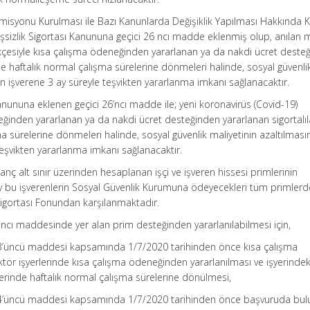
Komisyonu Kurulması ile Bazı Kanunlarda Değişiklik Yapılması Hakkında
 İşsizlik Sigortası Kanununa geçici 26 ncı madde eklenmiş olup, anılan
rekçesiyle kısa çalışma ödeneğinden yararlanan ya da nakdi ücret deste
nde haftalık normal çalışma sürelerine dönmeleri halinde, sosyal güvenli
en işverene 3 ay süreyle teşvikten yararlanma imkanı sağlanacaktır.
 Kanununa eklenen geçici 26’ncı madde ile; yeni koronavirüs (Covid-19)
ğinden yararlanan ya da nakdi ücret desteğinden yararlanan sigortalıl
a sürelerine dönmeleri halinde, sosyal güvenlik maliyetinin azaltılması
eşvikten yararlanma imkanı sağlanacaktır.
nç alt sınır üzerinden hesaplanan işçi ve işveren hissesi primlerinin
ay bu işverenlerin Sosyal Güvenlik Kurumuna ödeyecekleri tüm primler
 Sigortası Fonundan karşılanmaktadır.
 ncı maddesinde yer alan prim desteğinden yararlanılabilmesi için,
23’üncü maddesi kapsamında 1/7/2020 tarihinden önce kısa çalışma
ör işyerlerinde kısa çalışma ödeneğinden yararlanılması ve işyerindek
erinde haftalık normal çalışma sürelerine dönülmesi,
24’üncü maddesi kapsamında 1/7/2020 tarihinden önce başvuruda bul