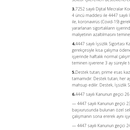
3.
7252 sayılı Dijital Mecralar 
4 üncü maddesi ile 4447 sayılı
ile, koronavirüs (Covid-19) ge
yararlanan sigortalıların işyeri
maliyetinin azaltılmasını temin
4.
4447 sayılı İşsizlik Sigortası
gerekçesiyle kısa çalışma ödene
işyerinde haftalık normal çalışm
teminen işverene 3 ay süreyle t
5.
Destek tutarı, prime esas kaza
tamamıdır. Destek tutarı, her 
mahsup edilir. Destek, İşsizlik
6.
4447 sayılı Kanunun geçici 26
— 4447 sayılı Kanunun geçici 
başvurusunda bulunan özel sekt
çalışmanın sona ererek aynı işy
— 4447 sayılı Kanunun geçici 