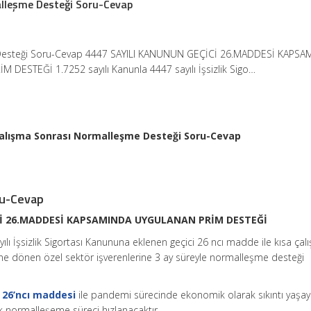
lleşme Desteği Soru-Cevap
esteği Soru-Cevap 4447 SAYILI KANUNUN GEÇİCİ 26.MADDESİ KAPSA
DESTEĞİ 1.7252 sayılı Kanunla 4447 sayılı İşsizlik Sigo…
Çalışma Sonrası Normalleşme Desteği Soru-Cevap
ru-Cevap
Cİ 26.MADDESİ KAPSAMINDA UYGULANAN PRİM DESTEĞİ
yılı İşsizlik Sigortası Kanununa eklenen geçici 26 ncı madde ile kısa ça
e dönen özel sektör işverenlerine 3 ay süreyle normalleşme desteği
i 26’ncı maddesi
ile pandemi sürecinde ekonomik olarak sıkıntı yaşay
k normalleşeme süreci hızlanacaktır.