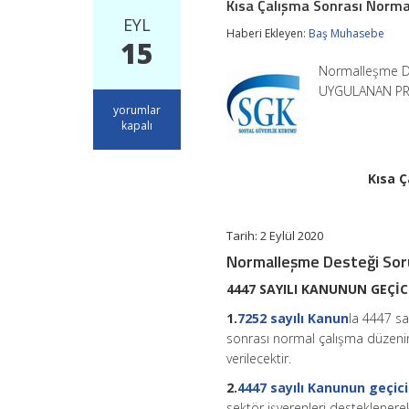
Kısa Çalışma Sonrası Norma
EYL
Haberi Ekleyen:
Baş Muhasebe
15
Normalleşme D
UYGULANAN PRİM 
Kısa
yorumlar
Çalışma
kapalı
Sonrası
Normalleşme
Desteği
Kısa 
Soru-
Cevap
için
Tarih: 2 Eylül 2020
Normalleşme Desteği So
4447 SAYILI KANUNUN GEÇİ
1.
7252 sayılı Kanun
la 4447 sa
sonrası normal çalışma düzenin
verilecektir.
2.
4447 sayılı Kanunun geçic
sektör işverenleri desteklenere