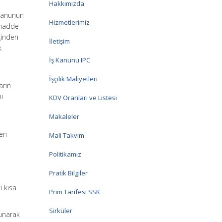
Hakkımızda
 Kanunun
Hizmetlerimiz
 madde
ğinden
İletişim
k
İş Kanunu IPC
İşçilik Maliyetleri
arın
nı
KDV Oranları ve Listesi
Makaleler
den
Mali Takvim
Politikamız
Pratik Bilgiler
i kısa
Prim Tarifesi SSK
Sirküler
unarak