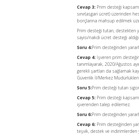
Cevap 3:
Prim desteği kapsamı
sınır(asgari ücret) üzerinden 
borçlarına mahsup edilmek üzere
Prim desteği tutarı, destekten 
sayısı/nakdi ücret desteği aldığ
Soru 4:
Prim desteğinden yararl
Cevap 4:
İşveren prim desteğin
tanımlayarak, 2020/Ağustos ayın
gerekli şartları da sağlamak ka
Güvenlik İl/Merkez Müdürlükle
Soru 5:
Prim desteği tutarı sigo
Cevap 5:
Prim desteği kapsamı
işverenden talep edilemez.
Soru 6:
Prim desteğinden yararlan
Cevap 6:
Prim desteğinden yara
teşvik, destek ve indirimlerden