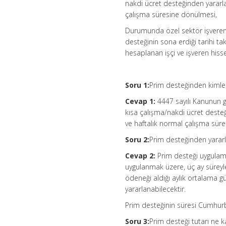
nakdi ücret desteğinden yararla
çalışma süresine dönülmesi,
Durumunda özel sektör işveren
desteğinin sona erdiği tarihi ta
hesaplanan işçi ve işveren hiss
Soru 1:
Prim desteğinden kimler
Cevap 1:
4447 sayılı Kanunun 
kısa çalışma/nakdi ücret dest
ve haftalık normal çalışma sürele
Soru 2:
Prim desteğinden yarar
Cevap 2:
Prim desteği uygulam
uygulanmak üzere, üç ay süreyle
ödeneği aldığı aylık ortalama gü
yararlanabilecektir.
Prim desteğinin süresi Cumhurba
Soru 3:
Prim desteği tutarı ne 