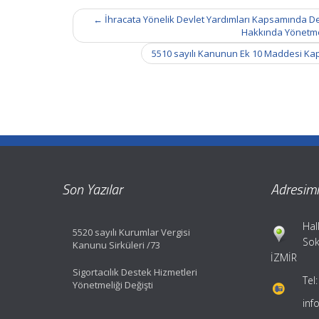
Post
←
İhracata Yönelik Devlet Yardımları Kapsamında De
navigation
Hakkında Yönetmel
5510 sayılı Kanunun Ek 10 Maddesi Kap
Son Yazılar
Adresimi
Hal
5520 sayılı Kurumlar Vergisi
Sok
Kanunu Sirküleri /73
İZMİR
Sigortacılık Destek Hizmetleri
Tel:
Yönetmeliği Değişti
in