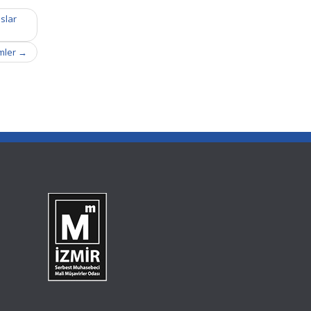
slar
imler
→