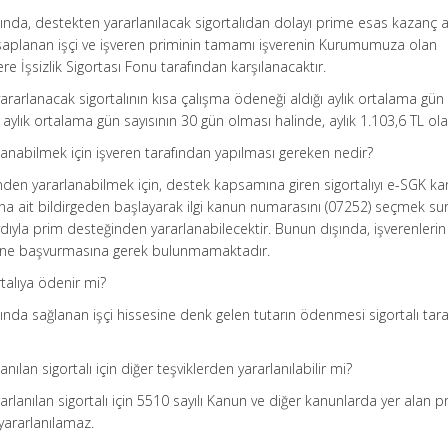
nda, destekten yararlanılacak sigortalıdan dolayı prime esas kazanç a
hesaplanan işçi ve işveren priminin tamamı işverenin Kurumumuza olan
 İşsizlik Sigortası Fonu tarafından karşılanacaktır.
yararlanacak sigortalının kısa çalışma ödeneği aldığı aylık ortalama gün
ı aylık ortalama gün sayısının 30 gün olması halinde, aylık 1.103,6 TL ola
anabilmek için işveren tarafından yapılması gereken nedir?
den yararlanabilmek için, destek kapsamına giren sigortalıyı e-SGK kan
a ait bildirgeden başlayarak ilgi kanun numarasını (07252) seçmek sure
ydıyla prim desteğinden yararlanabilecektir. Bunun dışında, işverenlerin
rine başvurmasına gerek bulunmamaktadır.
rtalıya ödenir mi?
nda sağlanan işçi hissesine denk gelen tutarın ödenmesi sigortalı tar
ılan sigortalı için diğer teşviklerden yararlanılabilir mi?
rlanılan sigortalı için 5510 sayılı Kanun ve diğer kanunlarda yer alan p
 yararlanılamaz.