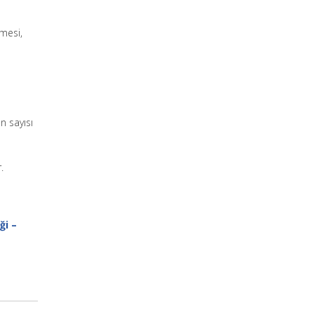
mesi,
n sayısı
.
ği –