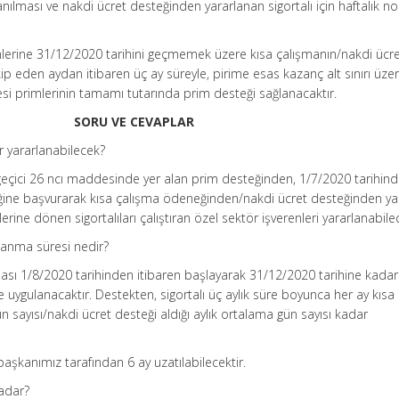
nılması ve nakdi ücret desteğinden yararlanan sigortalı için haftalık n
lerine 31/12/2020 tarihini geçmemek üzere kısa çalışmanın/nakdi ücr
kip eden aydan itibaren üç ay süreyle, pirime esas kazanç alt sınırı üze
esi primlerinin tamamı tutarında prim desteği sağlanacaktır.
SORU VE CEVAPLAR
 yararlanabilecek?
geçici 26 ncı maddesinde yer alan prim desteğinden, 1/7/2020 tarihin
eğine başvurarak kısa çalışma ödeneğinden/nakdi ücret desteğinden ya
rine dönen sigortalıları çalıştıran özel sektör işverenleri yararlanabilec
lanma süresi nedir?
ası 1/8/2020 tarihinden itibaren başlayarak 31/12/2020 tarihine kadar
 uygulanacaktır. Destekten, sigortalı üç aylık süre boyunca her ay kısa
n sayısı/nakdi ücret desteği aldığı aylık ortalama gün sayısı kadar
şkanımız tarafından 6 ay uzatılabilecektir.
kadar?