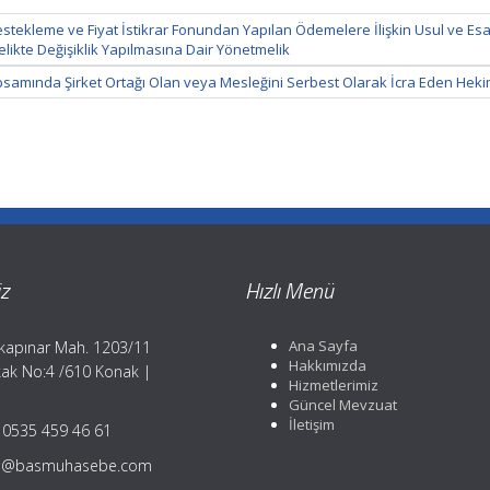
stekleme ve Fiyat İstikrar Fonundan Yapılan Ödemelere İlişkin Usul ve Esa
ikte Değişiklik Yapılmasına Dair Yönetmelik
samında Şirket Ortağı Olan veya Mesleğini Serbest Olarak İcra Eden Hek
z
Hızlı Menü
Ana Sayfa
kapınar Mah. 1203/11
Hakkımızda
ak No:4 /610 Konak |
Hizmetlerimiz
Güncel Mevzuat
İletişim
0535 459 46 61
fo@basmuhasebe.com