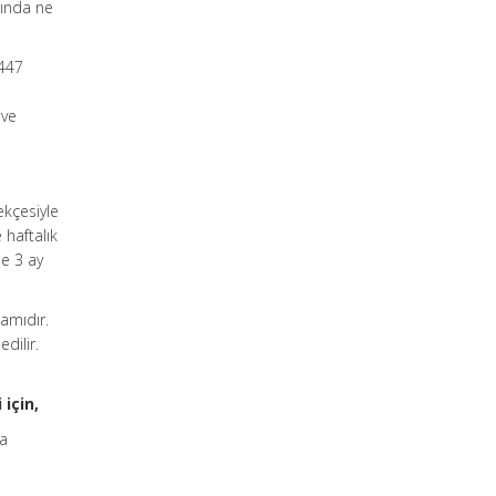
kında ne
4447
 ve
ekçesiyle
 haftalık
ne 3 ay
mamıdır.
dilir.
için,
sa