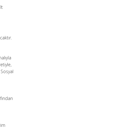
lt
caktır.
alıyla
tiyle,
 Sosyal
afından
rim