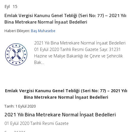
Eyl
15
Emlak
yorumlar kapalı
Vergisi
Emlak Vergisi Kanunu Genel Tebliği (Seri No: 77) – 2021 Yılı
Kanunu
Bina Metrekare Normal İnşaat Bedelleri
Genel
Tebliği
Haberi Ekleyen:
Baş Muhasebe
(Seri
No:
77)
2021 Yılı Bina Metrekare Normal İnşaat Bedelleri
–
01 Eylül 2020 Tarihli Resmi Gazete Sayı: 31231
2021
Hazine ve Maliye Bakanlığı ile Çevre ve Şehircilik
Yılı
Bina
Bak…
Metrekare
Normal
İnşaat
Bedelleri
için
Emlak Vergisi Kanunu Genel Tebliği (Seri No: 77) – 2021 Yılı
Bina Metrekare Normal İnşaat Bedelleri
Tarih: 1 Eylül 2020
2021 Yılı Bina Metrekare Normal İnşaat Bedelleri
01 Eylül 2020 Tarihli Resmi Gazete