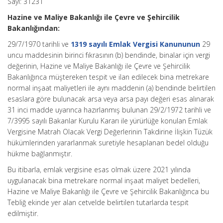
Sayı: 31231
Hazine ve Maliye Bakanlığı ile Çevre ve Şehircilik
Bakanlığından:
29/7/1970 tarihli ve
1319 sayılı Emlak Vergisi Kanununun
29
uncu maddesinin birinci fıkrasının (b) bendinde, binalar için vergi
değerinin, Hazine ve Maliye Bakanlığı ile Çevre ve Şehircilik
Bakanlığınca müştereken tespit ve ilan edilecek bina metrekare
normal inşaat maliyetleri ile aynı maddenin (a) bendinde belirtilen
esaslara göre bulunacak arsa veya arsa payı değeri esas alınarak
31 inci madde uyarınca hazırlanmış bulunan 29/2/1972 tarihli ve
7/3995 sayılı Bakanlar Kurulu Kararı ile yürürlüğe konulan Emlak
Vergisine Matrah Olacak Vergi Değerlerinin Takdirine İlişkin Tüzük
hükümlerinden yararlanmak suretiyle hesaplanan bedel olduğu
hükme bağlanmıştır.
Bu itibarla, emlak vergisine esas olmak üzere 2021 yılında
uygulanacak bina metrekare normal inşaat maliyet bedelleri,
Hazine ve Maliye Bakanlığı ile Çevre ve Şehircilik Bakanlığınca bu
Tebliğ ekinde yer alan cetvelde belirtilen tutarlarda tespit
edilmiştir.