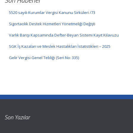
Son Haberler
5520 sayılı Kurumlar Vergisi Kanunu Sirküleri /73
Sigortacılık Destek Hizmetleri Yönetmeliği Değişti
Varlık Barışı Kapsamında Defter-Beyan Sistemi Kayıt Kılavuzu
SGK İş Kazaları ve Meslek Hastalıkları İstatistikleri – 2025
Gelir Vergisi Genel Tebliği (Seri No: 335)
Son Yazılar