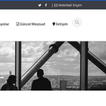
|
WebMail Erişim
yınlar
Güncel Mevzuat
İletişim