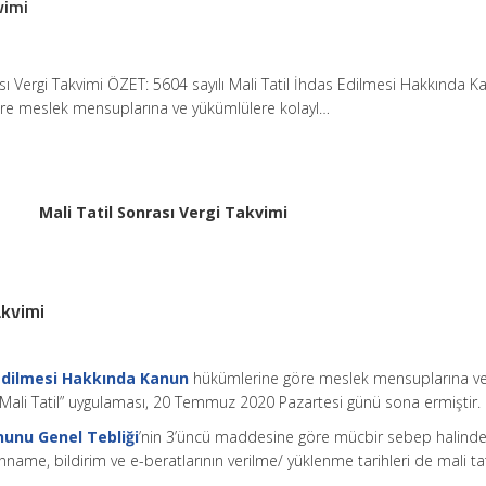
vimi
ası Vergi Takvimi ÖZET: 5604 sayılı Mali Tatil İhdas Edilmesi Hakkında 
re meslek mensuplarına ve yükümlülere kolayl…
Mali Tatil Sonrası Vergi Takvimi
akvimi
s Edilmesi Hakkında Kanun
hükümlerine göre meslek mensuplarına v
 “Mali Tatil” uygulaması, 20 Temmuz 2020 Pazartesi günü sona ermiştir.
nunu Genel Tebliği
’nin 3’üncü maddesine göre mücbir sebep halind
name, bildirim ve e-beratlarının verilme/ yüklenme tarihleri de mali tat