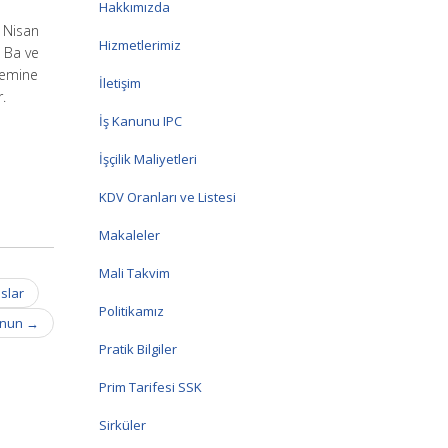
Hakkımızda
 Nisan
Hizmetlerimiz
 Ba ve
stemine
İletişim
.
İş Kanunu IPC
İşçilik Maliyetleri
KDV Oranları ve Listesi
Makaleler
Mali Takvim
slar
Politikamız
anun
→
Pratik Bilgiler
Prim Tarifesi SSK
Sirküler