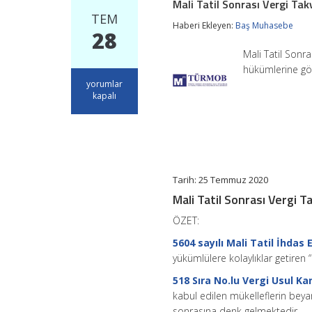
Mali Tatil Sonrası Vergi Tak
TEM
Haberi Ekleyen:
Baş Muhasebe
28
Mali Tatil Sonr
hükümlerine gö
Mali
yorumlar
Tatil
kapalı
Sonrası
Vergi
Takvimi
için
Tarih: 25 Temmuz 2020
Mali Tatil Sonrası Vergi T
ÖZET:
5604 sayılı Mali Tatil İhda
yükümlülere kolaylıklar getiren
518 Sıra No.lu Vergi Usul Ka
kabul edilen mükelleflerin beyan
sonrasına denk gelmektedir.