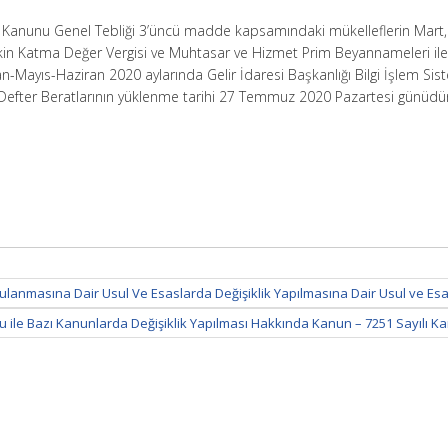
l Kanunu Genel Tebliği 3’üncü madde kapsamındaki mükelleflerin Mart,
kin Katma Değer Vergisi ve Muhtasar ve Hizmet Prim Beyannameleri ile
an-Mayıs-Haziran 2020 aylarında Gelir İdaresi Başkanlığı Bilgi İşlem Si
Defter Beratlarının yüklenme tarihi 27 Temmuz 2020 Pazartesi günüdür
gulanmasına Dair Usul Ve Esaslarda Değişiklik Yapılmasına Dair Usul ve Esa
le Bazı Kanunlarda Değişiklik Yapılması Hakkında Kanun – 7251 Sayılı K